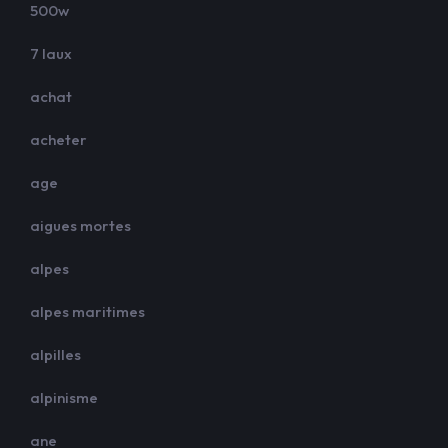
500w
7 laux
achat
acheter
age
aigues mortes
alpes
alpes maritimes
alpilles
alpinisme
ane