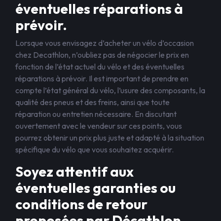
éventuelles réparations à
prévoir.
Lorsque vous envisagez d’acheter un vélo d’occasion
chez Decathlon, n’oubliez pas de négocier le prix en
fonction de l’état actuel du vélo et des éventuelles
réparations à prévoir. Il est important de prendre en
compte l’état général du vélo, l’usure des composants, la
qualité des pneus et des freins, ainsi que toute
réparation ou entretien nécessaire. En discutant
ouvertement avec le vendeur sur ces points, vous
pourrez obtenir un prix plus juste et adapté à la situation
spécifique du vélo que vous souhaitez acquérir.
Soyez attentif aux
éventuelles garanties ou
conditions de retour
proposées par Décathlon.