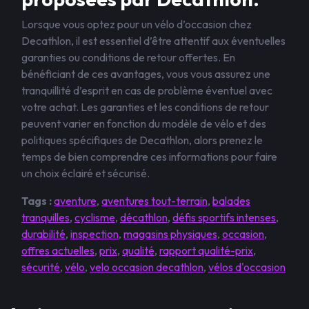
Lorsque vous optez pour un vélo d’occasion chez
Decathlon, il est essentiel d’être attentif aux éventuelles
garanties ou conditions de retour offertes. En
bénéficiant de ces avantages, vous vous assurez une
tranquillité d’esprit en cas de problème éventuel avec
votre achat. Les garanties et les conditions de retour
peuvent varier en fonction du modèle de vélo et des
politiques spécifiques de Decathlon, alors prenez le
temps de bien comprendre ces informations pour faire
un choix éclairé et sécurisé.
Tags :
aventure
,
aventures tout-terrain
,
balades
tranquilles
,
cyclisme
,
décathlon
,
défis sportifs intenses
,
durabilité
,
inspection
,
magasins physiques
,
occasion
,
offres actuelles
,
prix
,
qualité
,
rapport qualité-prix
,
sécurité
,
vélo
,
velo occasion decathlon
,
vélos d'occasion