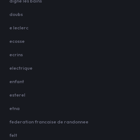
digne les bains
doubs
e leclerc
ecosse
ecrins
electrique
enfant
esterel
etna
federation francaise de randonnee
felt