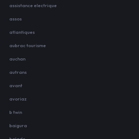
assistance electrique
assos
atlantiques
aubrac tourisme
auchan
autrans
avant
avoriaz
b twin
baigura
balade