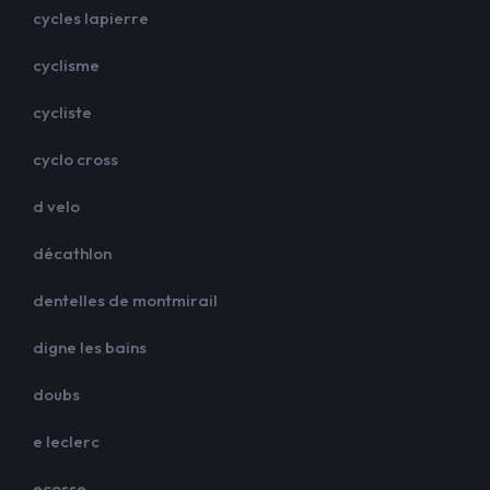
cycles lapierre
cyclisme
cycliste
cyclo cross
d velo
décathlon
dentelles de montmirail
digne les bains
doubs
e leclerc
ecosse