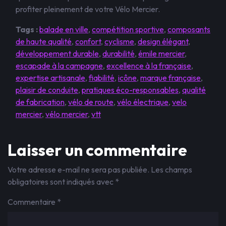
profiter pleinement de votre Vélo Mercier.
Tags :
balade en ville
,
compétition sportive
,
composants
de haute qualité
,
confort
,
cyclisme
,
design élégant
,
développement durable
,
durabilité
,
émile mercier
,
escapade à la campagne
,
excellence à la française
,
expertise artisanale
,
fiabilité
,
icône
,
marque française
,
plaisir de conduite
,
pratiques éco-responsables
,
qualité
de fabrication
,
vélo de route
,
vélo électrique
,
velo
mercier
,
vélo mercier
,
vtt
Laisser un commentaire
Votre adresse e-mail ne sera pas publiée.
Les champs
obligatoires sont indiqués avec
*
Commentaire
*