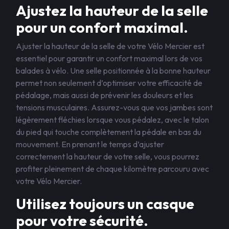
Ajustez la hauteur de la selle
pour un confort maximal.
Ajuster la hauteur de la selle de votre Vélo Mercier est
essentiel pour garantir un confort maximal lors de vos
balades à vélo. Une selle positionnée à la bonne hauteur
permet non seulement d’optimiser votre efficacité de
pédalage, mais aussi de prévenir les douleurs et les
tensions musculaires. Assurez-vous que vos jambes sont
légèrement fléchies lorsque vous pédalez, avec le talon
du pied qui touche complètement la pédale en bas du
mouvement. En prenant le temps d’ajuster
correctement la hauteur de votre selle, vous pourrez
profiter pleinement de chaque kilomètre parcouru avec
votre Vélo Mercier.
Utilisez toujours un casque
pour votre sécurité.