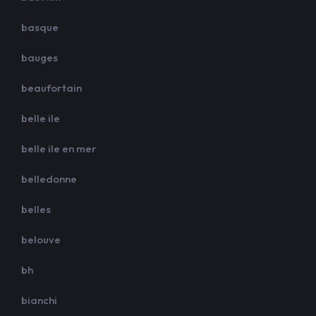
basque
bauges
beaufortain
belle ile
belle ile en mer
belledonne
belles
belouve
bh
bianchi