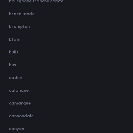
bourgogne franche comte
brocéliande
brompton
btwin
bulls
bus
cadre
calanque
camargue
cannondale
canyon