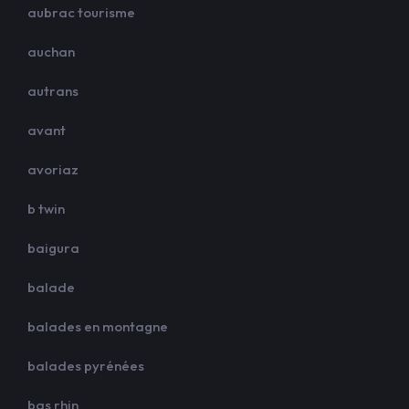
aubrac tourisme
auchan
autrans
avant
avoriaz
b twin
baigura
balade
balades en montagne
balades pyrénées
bas rhin