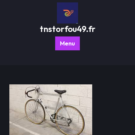
Passer
au
contenu
tnstorfou49.fr
Menu