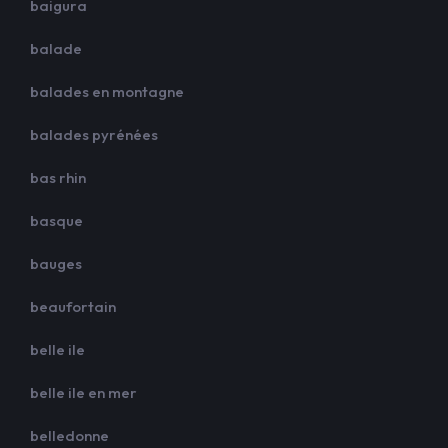
baigura
balade
balades en montagne
balades pyrénées
bas rhin
basque
bauges
beaufortain
belle ile
belle ile en mer
belledonne