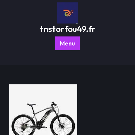
Passer
au
contenu
tnstorfou49.fr
Menu