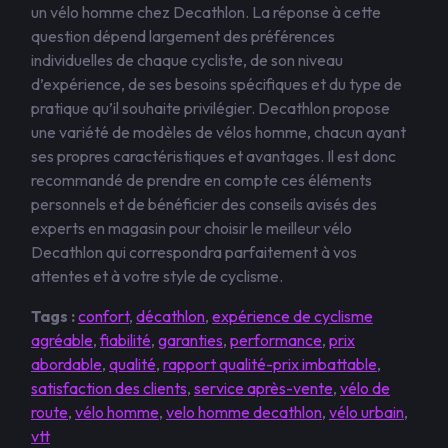
un vélo homme chez Decathlon. La réponse à cette
question dépend largement des préférences
individuelles de chaque cycliste, de son niveau
d’expérience, de ses besoins spécifiques et du type de
pratique qu’il souhaite privilégier. Decathlon propose
une variété de modèles de vélos homme, chacun ayant
ses propres caractéristiques et avantages. Il est donc
recommandé de prendre en compte ces éléments
personnels et de bénéficier des conseils avisés des
experts en magasin pour choisir le meilleur vélo
Decathlon qui correspondra parfaitement à vos
attentes et à votre style de cyclisme.
Tags :
confort
,
décathlon
,
expérience de cyclisme
agréable
,
fiabilité
,
garanties
,
performance
,
prix
abordable
,
qualité
,
rapport qualité-prix imbattable
,
satisfaction des clients
,
service après-vente
,
vélo de
route
,
vélo homme
,
velo homme decathlon
,
vélo urbain
,
vtt