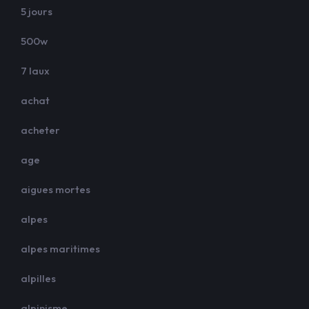
5 jours
500w
7 laux
achat
acheter
age
aigues mortes
alpes
alpes maritimes
alpilles
alpinisme