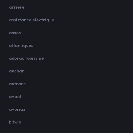
arriere
assistance electrique
assos
atlantiques
aubrac tourisme
auchan
autrans
avant
avoriaz
b twin