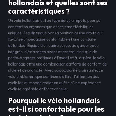
hollandais et quelles sont ses
caractéristiques ?
Un vélo hollandais est un type de vélo réputé pour sa
conception ergonomique et ses caractéristiques
uniques. Il se distingue par sa position assise droite qui
favorise un pédalage confortable et une conduite
détendue. Équipé d’un cadre solide, de garde-boue
intégrés, d’éclairages avant et arrière, ainsi que de
porte-bagages pratiques à l’avant et à l’arrière, le vélo
hollandais offre une combinaison parfaite de confort, de
style et de praticité. Avec sa popularité croissante, ce
vélo emblématique continue d’attirer l’attention des
cyclistes du monde entier en quête d’une expérience
cycliste agréable et fonctionnelle.
Pourquoi le vélo hollandais
est-il si confortable pour les