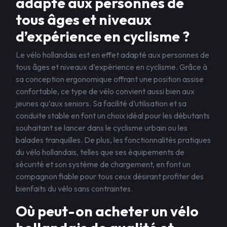
adapté aux personnes de
tous âges et niveaux
d’expérience en cyclisme ?
Le vélo hollandais est en effet adapté aux personnes de
tous âges et niveaux d’expérience en cyclisme. Grâce à
sa conception ergonomique offrant une position assise
confortable, ce type de vélo convient aussi bien aux
jeunes qu’aux seniors. Sa facilité d’utilisation et sa
conduite stable en font un choix idéal pour les débutants
souhaitant se lancer dans le cyclisme urbain ou les
balades tranquilles. De plus, les fonctionnalités pratiques
du vélo hollandais, telles que ses équipements de
sécurité et son système de chargement, en font un
compagnon fiable pour tous ceux désirant profiter des
bienfaits du vélo sans contraintes.
Où peut-on acheter un vélo