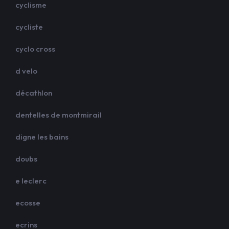
cyclisme
cycliste
cyclo cross
d velo
décathlon
dentelles de montmirail
digne les bains
doubs
e leclerc
ecosse
ecrins