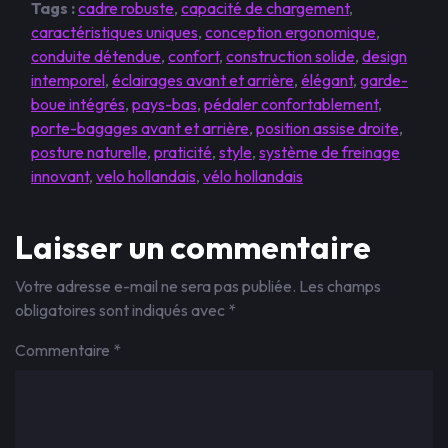
Tags :
cadre robuste
,
capacité de chargement
,
caractéristiques uniques
,
conception ergonomique
,
conduite détendue
,
confort
,
construction solide
,
design
intemporel
,
éclairages avant et arrière
,
élégant
,
garde-
boue intégrés
,
pays-bas
,
pédaler confortablement
,
porte-bagages avant et arrière
,
position assise droite
,
posture naturelle
,
praticité
,
style
,
système de freinage
innovant
,
velo hollandais
,
vélo hollandais
Laisser un commentaire
Votre adresse e-mail ne sera pas publiée.
Les champs
obligatoires sont indiqués avec
*
Commentaire
*