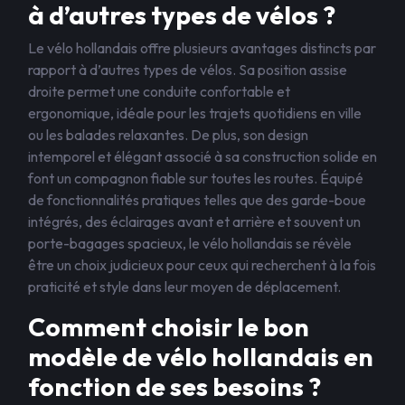
à d’autres types de vélos ?
Le vélo hollandais offre plusieurs avantages distincts par
rapport à d’autres types de vélos. Sa position assise
droite permet une conduite confortable et
ergonomique, idéale pour les trajets quotidiens en ville
ou les balades relaxantes. De plus, son design
intemporel et élégant associé à sa construction solide en
font un compagnon fiable sur toutes les routes. Équipé
de fonctionnalités pratiques telles que des garde-boue
intégrés, des éclairages avant et arrière et souvent un
porte-bagages spacieux, le vélo hollandais se révèle
être un choix judicieux pour ceux qui recherchent à la fois
praticité et style dans leur moyen de déplacement.
Comment choisir le bon
modèle de vélo hollandais en
fonction de ses besoins ?