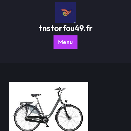
Passer
au
contenu
tnstorfou49.fr
Menu