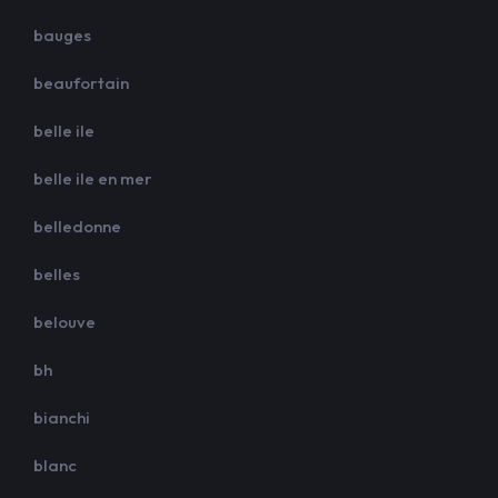
bauges
beaufortain
belle ile
belle ile en mer
belledonne
belles
belouve
bh
bianchi
blanc