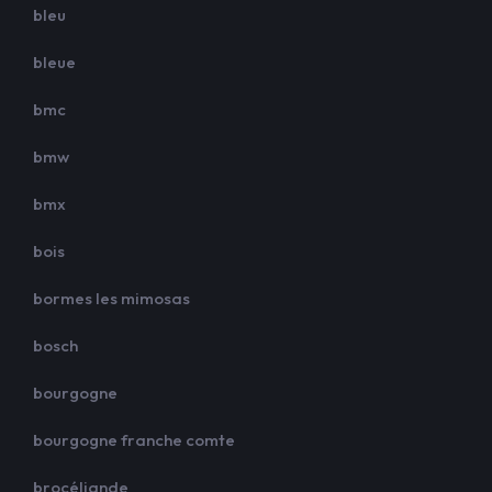
bleu
bleue
bmc
bmw
bmx
bois
bormes les mimosas
bosch
bourgogne
bourgogne franche comte
brocéliande