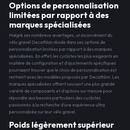
Options de personnalisation
limitées par rapport à des
marques spécialisées
Malgré ses nombreux avantages, un inconvénient du
vélo gravel Decathlon réside dans ses options de
personnalisation limitées par rapport à des marques
spécialisées. En effet, les cyclistes les plus exigeants en
matière de configuration et d’ajustements spécifiques
pourraient trouver que le choix de personnalisation est
restreint avec les modèles proposés par Decathlon. Les
marques spécialisées offrent souvent une plus grande
variété de composants et d’options sur mesure pour
répondre aux besoins particuliers des cyclistes
passionnés à la recherche d’une expérience ultra
personnalisée sur leur vélo gravel.
Poids légèrement supérieur