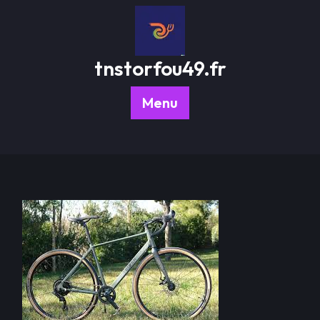
Passer
au
contenu
tnstorfou49.fr
Menu