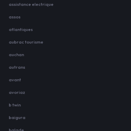
assistance electrique
assos
atlantiques
aubrac tourisme
auchan
autrans
avant
avoriaz
b twin
baigura
balade