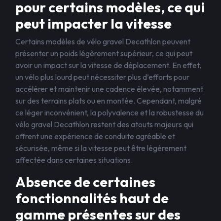
pour certains modèles, ce qui
peut impacter la vitesse
Certains modèles de vélo gravel Decathlon peuvent
présenter un poids légèrement supérieur, ce qui peut
avoir un impact sur la vitesse de déplacement. En effet,
un vélo plus lourd peut nécessiter plus d’efforts pour
accélérer et maintenir une cadence élevée, notamment
sur des terrains plats ou en montée. Cependant, malgré
ce léger inconvénient, la polyvalence et la robustesse du
vélo gravel Decathlon restent des atouts majeurs qui
offrent une expérience de conduite agréable et
sécurisée, même si la vitesse peut être légèrement
affectée dans certaines situations.
Absence de certaines
fonctionnalités haut de
gamme présentes sur des