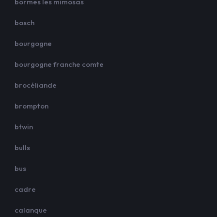
bormes les mimosas
bosch
bourgogne
bourgogne franche comte
brocéliande
brompton
btwin
bulls
bus
cadre
calanque