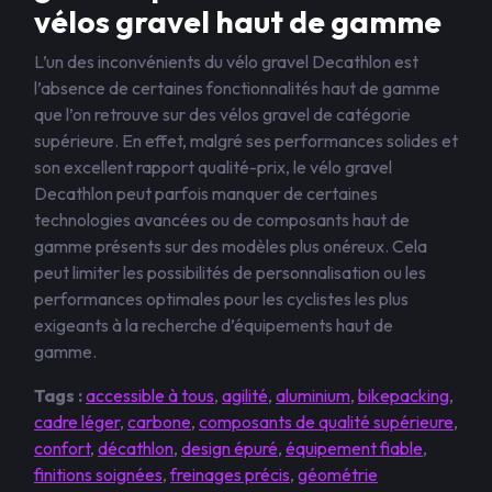
vélos gravel haut de gamme
L’un des inconvénients du vélo gravel Decathlon est
l’absence de certaines fonctionnalités haut de gamme
que l’on retrouve sur des vélos gravel de catégorie
supérieure. En effet, malgré ses performances solides et
son excellent rapport qualité-prix, le vélo gravel
Decathlon peut parfois manquer de certaines
technologies avancées ou de composants haut de
gamme présents sur des modèles plus onéreux. Cela
peut limiter les possibilités de personnalisation ou les
performances optimales pour les cyclistes les plus
exigeants à la recherche d’équipements haut de
gamme.
Tags :
accessible à tous
,
agilité
,
aluminium
,
bikepacking
,
cadre léger
,
carbone
,
composants de qualité supérieure
,
confort
,
décathlon
,
design épuré
,
équipement fiable
,
finitions soignées
,
freinages précis
,
géométrie