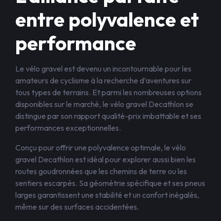
entre polyvalence et
performance
Le vélo gravel est devenu un incontournable pour les
amateurs de cyclisme à la recherche d’aventures sur
tous types de terrains. Et parmi les nombreuses options
disponibles sur le marché, le vélo gravel Decathlon se
distingue par son rapport qualité-prix imbattable et ses
performances exceptionnelles.
Conçu pour offrir une polyvalence optimale, le vélo
gravel Decathlon est idéal pour explorer aussi bien les
routes goudronnées que les chemins de terre ou les
sentiers escarpés. Sa géométrie spécifique et ses pneus
larges garantissent une stabilité et un confort inégalés,
même sur des surfaces accidentées.