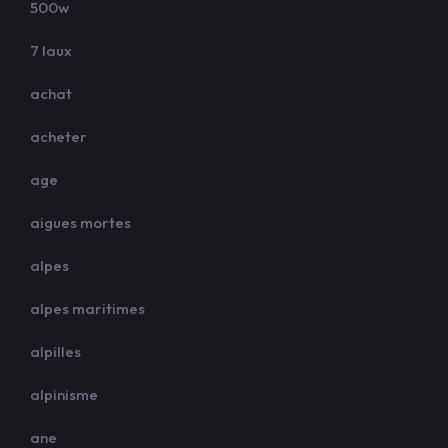
500w
7 laux
achat
acheter
age
aigues mortes
alpes
alpes maritimes
alpilles
alpinisme
ane