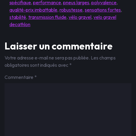
spécifique
,
performance
,
pneus larges
,
polyvalence
,
qualité-prix imbattable
,
robustesse
,
sensations fortes
,
stabilité
,
transmission fluide
,
vélo gravel
,
velo gravel
decathlon
Laisser un commentaire
Votre adresse e-mail ne sera pas publiée.
Les champs
obligatoires sont indiqués avec
*
Commentaire
*