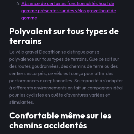
Absence de certaines fonctionnalités haut de
gamme présentes sur des vélos gravel haut de
gamme
Polyvalent sur tous types de
terrains
Le vélo gravel Decathlon se distingue par sa
polyvalence sur tous types de terrains. Que ce soit sur
des routes goudronnées, des chemins de terre ou des
sentiers escarpés, ce vélo est conçu pour offrir des
performances exceptionnelles. Sa capacité à s’adapter
à différents environnements en fait un compagnon idéal
pour les cyclistes en quête d’aventures variées et
stimulantes.
Confortable même sur les
chemins accidentés