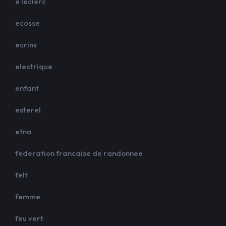
e leclerc
ecosse
ecrins
electrique
enfant
esterel
etna
federation francaise de randonnee
felt
femme
feu vert