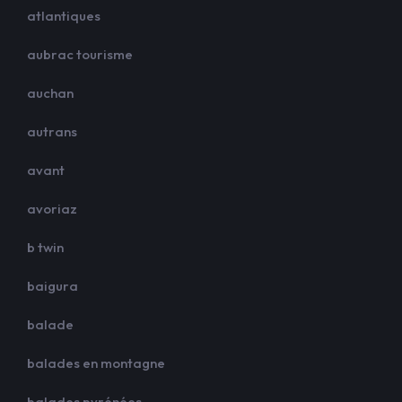
atlantiques
aubrac tourisme
auchan
autrans
avant
avoriaz
b twin
baigura
balade
balades en montagne
balades pyrénées