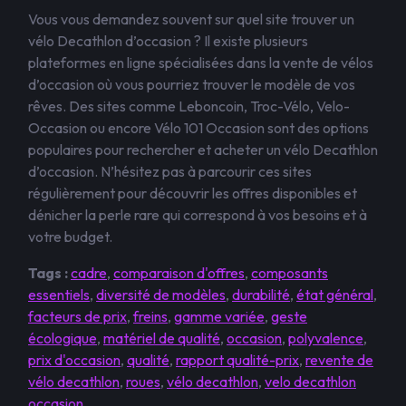
Vous vous demandez souvent sur quel site trouver un
vélo Decathlon d’occasion ? Il existe plusieurs
plateformes en ligne spécialisées dans la vente de vélos
d’occasion où vous pourriez trouver le modèle de vos
rêves. Des sites comme Leboncoin, Troc-Vélo, Velo-
Occasion ou encore Vélo 101 Occasion sont des options
populaires pour rechercher et acheter un vélo Decathlon
d’occasion. N’hésitez pas à parcourir ces sites
régulièrement pour découvrir les offres disponibles et
dénicher la perle rare qui correspond à vos besoins et à
votre budget.
Tags :
cadre
,
comparaison d'offres
,
composants
essentiels
,
diversité de modèles
,
durabilité
,
état général
,
facteurs de prix
,
freins
,
gamme variée
,
geste
écologique
,
matériel de qualité
,
occasion
,
polyvalence
,
prix d'occasion
,
qualité
,
rapport qualité-prix
,
revente de
vélo decathlon
,
roues
,
vélo decathlon
,
velo decathlon
occasion