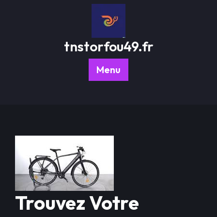
Passer
au
contenu
tnstorfou49.fr
Menu
Trouvez Votre