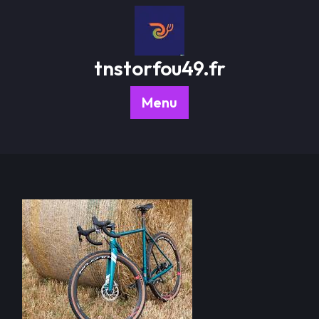
Passer
au
contenu
tnstorfou49.fr
Menu