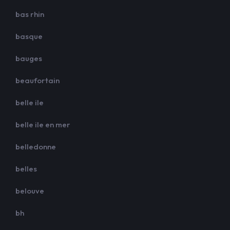
bas rhin
basque
bauges
beaufortain
belle ile
belle ile en mer
belledonne
belles
belouve
bh