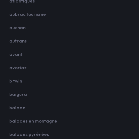
atlantiques
aubrac tourisme
auchan
autrans
avant
avoriaz
b twin
baigura
balade
balades en montagne
balades pyrénées