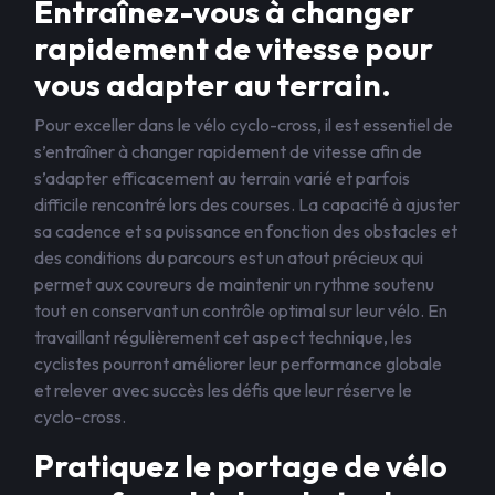
Entraînez-vous à changer
rapidement de vitesse pour
vous adapter au terrain.
Pour exceller dans le vélo cyclo-cross, il est essentiel de
s’entraîner à changer rapidement de vitesse afin de
s’adapter efficacement au terrain varié et parfois
difficile rencontré lors des courses. La capacité à ajuster
sa cadence et sa puissance en fonction des obstacles et
des conditions du parcours est un atout précieux qui
permet aux coureurs de maintenir un rythme soutenu
tout en conservant un contrôle optimal sur leur vélo. En
travaillant régulièrement cet aspect technique, les
cyclistes pourront améliorer leur performance globale
et relever avec succès les défis que leur réserve le
cyclo-cross.
Pratiquez le portage de vélo