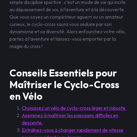
simple discipline sportive : c’est un mode de vie qui incite
au dépassement de soi, à l’aventure et à la découverte.
Que vous soyez un compétiteur aguerri ou un amateur
curieux, le cyclo-cross saura vous séduire par son
dynamisme et sa diversité. Alors enfourchez votre vélo,
partez à l’aventure et laissez-vous emporter par la
magie du cross !
Conseils Essentiels pour
Maîtriser le Cyclo-Cross
en Vélo
Choisissez un vélo de cyclo-cross léger et robuste.
Apprenez à maîtriser les passages difficiles en
descente.
Entraînez-vous à changer rapidement de vitesse