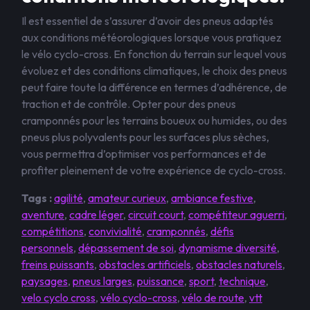
Il est essentiel de s’assurer d’avoir des pneus adaptés
aux conditions météorologiques lorsque vous pratiquez
le vélo cyclo-cross. En fonction du terrain sur lequel vous
évoluez et des conditions climatiques, le choix des pneus
peut faire toute la différence en termes d’adhérence, de
traction et de contrôle. Opter pour des pneus
cramponnés pour les terrains boueux ou humides, ou des
pneus plus polyvalents pour les surfaces plus sèches,
vous permettra d’optimiser vos performances et de
profiter pleinement de votre expérience de cyclo-cross.
Tags :
agilité
,
amateur curieux
,
ambiance festive
,
aventure
,
cadre léger
,
circuit court
,
compétiteur aguerri
,
compétitions
,
convivialité
,
cramponnés
,
défis
personnels
,
dépassement de soi
,
dynamisme diversité
,
freins puissants
,
obstacles artificiels
,
obstacles naturels
,
paysages
,
pneus larges
,
puissance
,
sport
,
technique
,
velo cyclo cross
,
vélo cyclo-cross
,
vélo de route
,
vtt