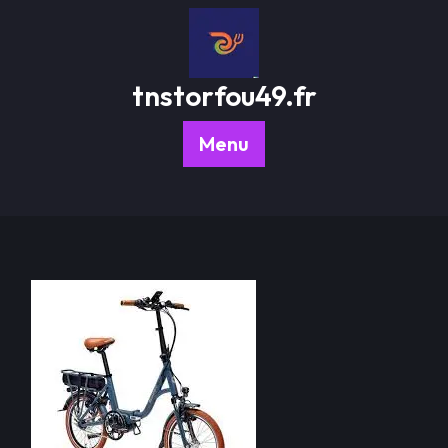
Passer
au
contenu
tnstorfou49.fr
Menu