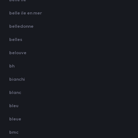
belle ile en mer
belledonne
belles
belouve
bh
bianchi
blanc
bleu
bleue
bmc