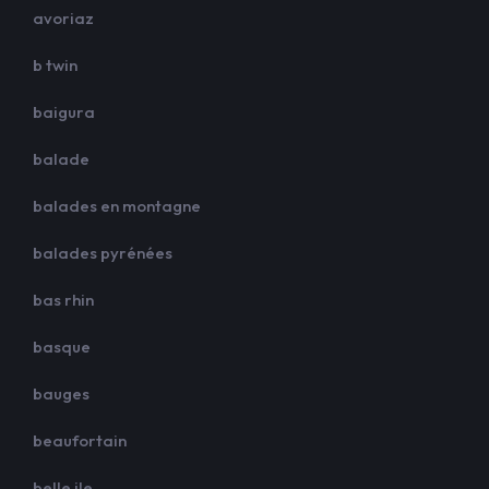
avoriaz
b twin
baigura
balade
balades en montagne
balades pyrénées
bas rhin
basque
bauges
beaufortain
belle ile