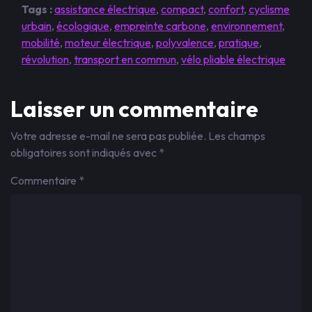
Tags :
assistance électrique
,
compact
,
confort
,
cyclisme
urbain
,
écologique
,
empreinte carbone
,
environnement
,
mobilité
,
moteur électrique
,
polyvalence
,
pratique
,
révolution
,
transport en commun
,
vélo pliable électrique
Laisser un commentaire
Votre adresse e-mail ne sera pas publiée.
Les champs
obligatoires sont indiqués avec
*
Commentaire
*