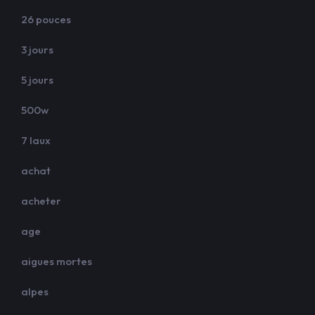
26 pouces
3 jours
5 jours
500w
7 laux
achat
acheter
age
aigues mortes
alpes