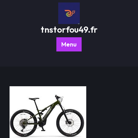
Passer
au
contenu
tnstorfou49.fr
Menu