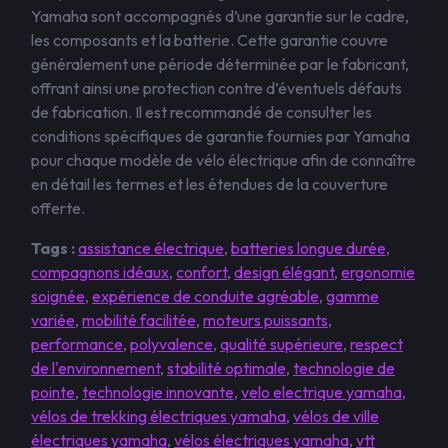
Yamaha sont accompagnés d’une garantie sur le cadre,
les composants et la batterie. Cette garantie couvre
généralement une période déterminée par le fabricant,
offrant ainsi une protection contre d’éventuels défauts
de fabrication. Il est recommandé de consulter les
conditions spécifiques de garantie fournies par Yamaha
pour chaque modèle de vélo électrique afin de connaître
en détail les termes et les étendues de la couverture
offerte.
Tags :
assistance électrique
,
batteries longue durée
,
compagnons idéaux
,
confort
,
design élégant
,
ergonomie
soignée
,
expérience de conduite agréable
,
gamme
variée
,
mobilité facilitée
,
moteurs puissants
,
performance
,
polyvalence
,
qualité supérieure
,
respect
de l'environnement
,
stabilité optimale
,
technologie de
pointe
,
technologie innovante
,
velo electrique yamaha
,
vélos de trekking électriques yamaha
,
vélos de ville
électriques yamaha
,
vélos électriques yamaha
,
vtt