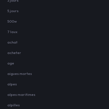
3 jours
5 jours
500w
7 laux
achat
acheter
age
aigues mortes
alpes
alpes maritimes
alpilles