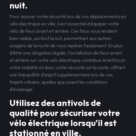
nuit.
Pour assurer votre sécurité lors de vos déplacements en
vélo électrique en ville, il est essentiel d’équiper votre
vélo de feux avant et arrière. Ces feux vous rendent
bien visible, surtout la nuit, permettant aux autres
usagers de la route de vous repérer facilement. En plus
d’être une obligation légale, l’installation de feux avant
et arrière sur votre vélo électrique contribue à renforcer
votre visibilité et donc votre sécurité sur la route, offrant
une tranquillité d’esprit supplémentaire lors de vos
trajets urbains, quelles que soient les conditions
d’éclairage.
Utilisez des antivols de
qualité pour sécuriser votre
vélo électrique lorsqu’il est
stationné en ville.