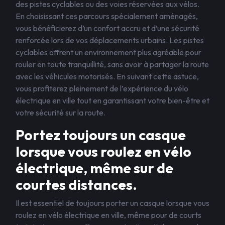
des pistes cyclables ou des voies réservées aux vélos.
En choisissant ces parcours spécialement aménagés,
vous bénéficierez d’un confort accru et d’une sécurité
renforcée lors de vos déplacements urbains. Les pistes
cyclables offrent un environnement plus agréable pour
rouler en toute tranquillité, sans avoir à partager la route
avec les véhicules motorisés. En suivant cette astuce,
vous profiterez pleinement de l’expérience du vélo
électrique en ville tout en garantissant votre bien-être et
votre sécurité sur la route.
Portez toujours un casque
lorsque vous roulez en vélo
électrique, même sur de
courtes distances.
Il est essentiel de toujours porter un casque lorsque vous
roulez en vélo électrique en ville, même pour de courts