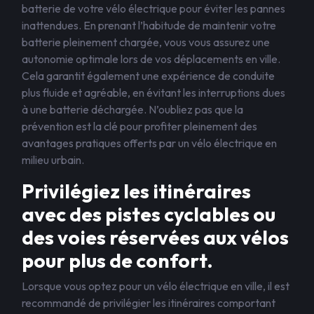
batterie de votre vélo électrique pour éviter les pannes
inattendues. En prenant l’habitude de maintenir votre
batterie pleinement chargée, vous vous assurez une
autonomie optimale lors de vos déplacements en ville.
Cela garantit également une expérience de conduite
plus fluide et agréable, en évitant les interruptions dues
à une batterie déchargée. N’oubliez pas que la
prévention est la clé pour profiter pleinement des
avantages pratiques offerts par un vélo électrique en
milieu urbain.
Privilégiez les itinéraires
avec des pistes cyclables ou
des voies réservées aux vélos
pour plus de confort.
Lorsque vous optez pour un vélo électrique en ville, il est
recommandé de privilégier les itinéraires comportant