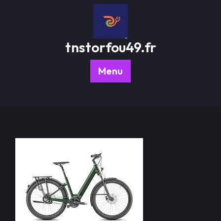
Passer
au
contenu
tnstorfou49.fr
Menu