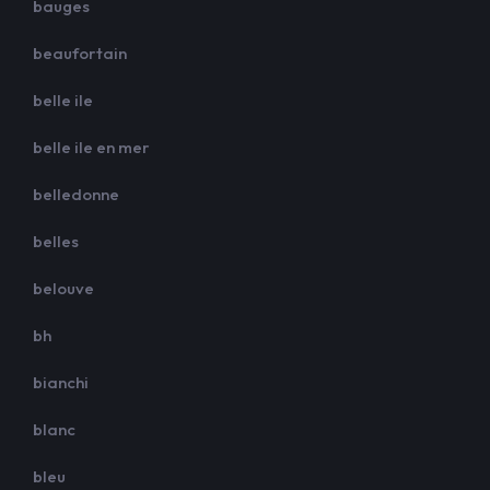
bauges
beaufortain
belle ile
belle ile en mer
belledonne
belles
belouve
bh
bianchi
blanc
bleu