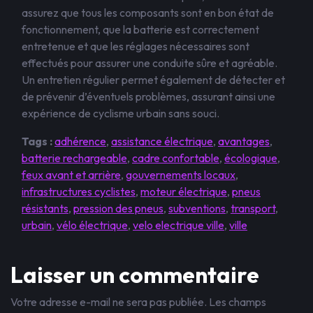
assurez que tous les composants sont en bon état de
fonctionnement, que la batterie est correctement
entretenue et que les réglages nécessaires sont
effectués pour assurer une conduite sûre et agréable.
Un entretien régulier permet également de détecter et
de prévenir d’éventuels problèmes, assurant ainsi une
expérience de cyclisme urbain sans souci.
Tags :
adhérence
,
assistance électrique
,
avantages
,
batterie rechargeable
,
cadre confortable
,
écologique
,
feux avant et arrière
,
gouvernements locaux
,
infrastructures cyclistes
,
moteur électrique
,
pneus
résistants
,
pression des pneus
,
subventions
,
transport
,
urbain
,
vélo électrique
,
velo electrique ville
,
ville
Laisser un commentaire
Votre adresse e-mail ne sera pas publiée.
Les champs