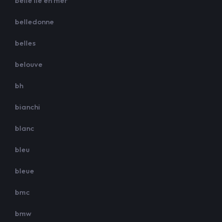
belle ile en mer
belledonne
belles
belouve
bh
bianchi
blanc
bleu
bleue
bmc
bmw