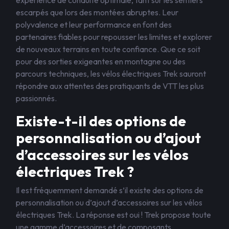
expérience de conduite optimale, tant sur les sentiers
escarpés que lors des montées abruptes. Leur
polyvalence et leur performance en font des
partenaires fiables pour repousser les limites et explorer
de nouveaux terrains en toute confiance. Que ce soit
pour des sorties exigeantes en montagne ou des
parcours techniques, les vélos électriques Trek sauront
répondre aux attentes des pratiquants de VTT les plus
passionnés.
Existe-t-il des options de
personnalisation ou d’ajout
d’accessoires sur les vélos
électriques Trek ?
Il est fréquemment demandé s’il existe des options de
personnalisation ou d’ajout d’accessoires sur les vélos
électriques Trek. La réponse est oui ! Trek propose toute
une gamme d’accessoires et de composants