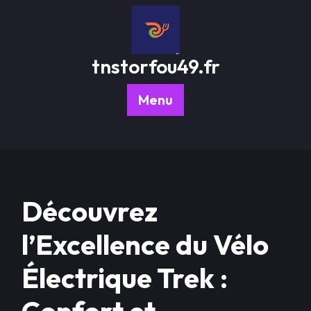
Passer
au
contenu
tnstorfou49.fr
Menu
Découvrez
l’Excellence du Vélo
Électrique Trek :