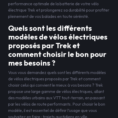
performance optimale de la batterie de votre vélo
électrique Trek et prolongerez sa durabilité pour profiter
pleinement de vos balades en toute sérénité.
Quels sont les différents
modèles de vélos électriques
proposés par Trek et
comment choisir le bon pour
mes besoins ?
Vous vous demandez quels sont les différents modèles
de vélos électriques proposés par Trek et comment
choisir celui qui convient le mieux à vos besoins ? Trek
propose une large gamme de vélos électriques, allant
des modèles urbains aux VTT tout-terrain, en passant
par les vélos de route performants. Pour choisir le bon
modèle, il est essentiel de définir l’usage que vous
souhaitez en faire : trajets quotidiens en ville,