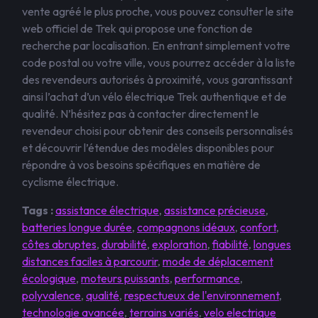
vente agréé le plus proche, vous pouvez consulter le site
web officiel de Trek qui propose une fonction de
recherche par localisation. En entrant simplement votre
code postal ou votre ville, vous pourrez accéder à la liste
des revendeurs autorisés à proximité, vous garantissant
ainsi l’achat d’un vélo électrique Trek authentique et de
qualité. N’hésitez pas à contacter directement le
revendeur choisi pour obtenir des conseils personnalisés
et découvrir l’étendue des modèles disponibles pour
répondre à vos besoins spécifiques en matière de
cyclisme électrique.
Tags :
assistance électrique
,
assistance précieuse
,
batteries longue durée
,
compagnons idéaux
,
confort
,
côtes abruptes
,
durabilité
,
exploration
,
fiabilité
,
longues
distances faciles à parcourir
,
mode de déplacement
écologique
,
moteurs puissants
,
performance
,
polyvalence
,
qualité
,
respectueux de l'environnement
,
technologie avancée
,
terrains variés
,
velo electrique