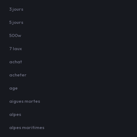
3 jours
5 jours
500w
7 laux
achat
acheter
age
aigues mortes
alpes
alpes maritimes