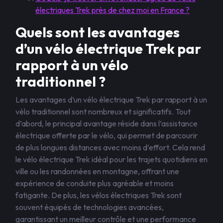
électriques Trek près de chez moi en France ?
Quels sont les avantages
d’un vélo électrique Trek par
rapport à un vélo
traditionnel ?
Les avantages d’un vélo électrique Trek par rapport à un
vélo traditionnel sont nombreux et significatifs. Tout
d’abord, le principal avantage réside dans l’assistance
électrique offerte par le vélo, qui permet de parcourir
de plus longues distances avec moins d’effort. Cela rend
le vélo électrique Trek idéal pour les trajets quotidiens en
ville ou les randonnées en montagne, offrant une
expérience de conduite plus agréable et moins
fatigante. De plus, les vélos électriques Trek sont
souvent équipés de technologies avancées,
garantissant un meilleur contrôle et une performance