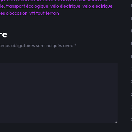
lle
,
transport écologique
,
vélo électrique
,
velo electrique
ues d'occasion
,
vtt tout terrain
re
amps obligatoires sont indiqués avec
*