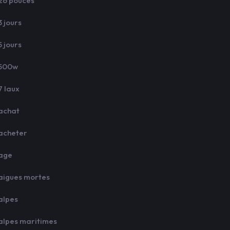
26 pouces
3 jours
5 jours
500w
7 laux
achat
acheter
age
aigues mortes
alpes
alpes maritimes