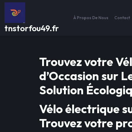
Passer
au
contenu
À Propos De Nous
Contact
tnstorfou49.fr
Trouvez votre Vél
d’Occasion sur L
Solution Écologi
Vélo électrique s
Trouvez votre pr