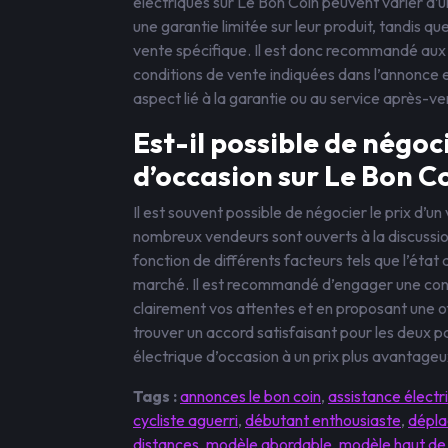
électriques sur Le Bon Coin peuvent varier d’u
une garantie limitée sur leur produit, tandis 
vente spécifique. Il est donc recommandé aux 
conditions de vente indiquées dans l’annonce e
aspect lié à la garantie ou au service après-ve
Est-il possible de négoci
d’occasion sur Le Bon Co
Il est souvent possible de négocier le prix d’un
nombreux vendeurs sont ouverts à la discussion 
fonction de différents facteurs tels que l’état 
marché. Il est recommandé d’engager une con
clairement vos attentes et en proposant une o
trouver un accord satisfaisant pour les deux par
électrique d’occasion à un prix plus avantageu
Tags :
annonces le bon coin
,
assistance électr
cycliste aguerri
,
débutant enthousiaste
,
dépla
distances
,
modèle abordable
,
modèle haut d