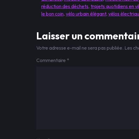
réduction des déchets
,
trajets quotidiens en vi
le bon coin
,
vélo urbain élégant
,
vélos électriq
Laisser un commentai
Votre adresse e-mail ne sera pas publiée.
Les ch
Commentaire
*