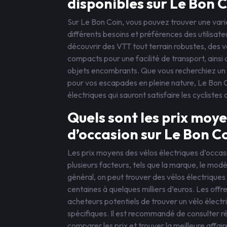
disponibles sur Le Bon C
Sur Le Bon Coin, vous pouvez trouver une vari
différents besoins et préférences des utilisat
découvrir des VTT tout terrain robustes, des vé
compacts pour une facilité de transport, ainsi
objets encombrants. Que vous recherchiez un m
pour vos escapades en pleine nature, Le Bon C
électriques qui sauront satisfaire les cyclistes
Quels sont les prix moye
d’occasion sur Le Bon Co
Les prix moyens des vélos électriques d’occas
plusieurs facteurs, tels que la marque, le modèl
général, on peut trouver des vélos électriques
centaines à quelques milliers d’euros. Les offr
acheteurs potentiels de trouver un vélo électr
spécifiques. Il est recommandé de consulter r
comparer les prix et trouver la meilleure affai