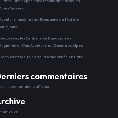
Pilatus: Une Expérience Inoubliable dans les
Alpes Suisses
Aventure inoubliable : Randonnée à Mafate
sur 3 jours
Découvrez les Sentiers de Randonnée à
Argentière : Une Aventure au Cœur des Alpes
Découvrez les Joies de la Randonnée en Parc
erniers commentaires
cun commentaire à afficher.
rchive
août 2026