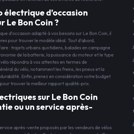
 électrique d’occasion
r Le Bon Coin ?
ique d’occasion adapté à vos besoins sur Le Bon Coin, il
ères pour trouver le modèle idéal. Tout d’abord,
 faire : trajets urbains quotidiens, balades en campagne
tonomie de la batterie, la puissance du moteur et le type
 vélo répondra à vos attentes en termes de
énéral du vélo, notamment les freins, les pneus et la
a durabilité. Enfin, prenez en considération votre budget
pour trouver le meilleur rapport qualité-prix.
ectriques sur Le Bon Coin
tie ou un service après-
e service après-vente proposés par les vendeurs de vélos