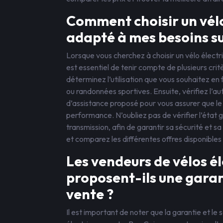
Comment choisir un vélo
adapté à mes besoins su
Lorsque vous cherchez à choisir un vélo électr
est essentiel de tenir compte de plusieurs crit
déterminez l’utilisation que vous souhaitez en
ou randonnées sportives. Ensuite, vérifiez l’au
d’assistance proposé pour vous assurer que le
performance. N’oubliez pas de vérifier l’état g
transmission, afin de garantir sa sécurité et s
et comparez les différentes offres disponibles 
Les vendeurs de vélos él
proposent-ils une garan
vente ?
Il est important de noter que la garantie et l