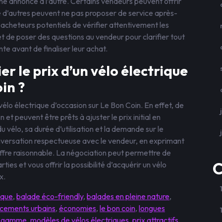
ne annonce à l’autre. Certains vendeurs peuvent offrir
que d’autres peuvent ne pas proposer de service après-
acheteurs potentiels de vérifier attentivement les
t de poser des questions au vendeur pour clarifier tout
nte avant de finaliser leur achat.
er le prix d’un vélo électrique
in ?
 vélo électrique d’occasion sur Le Bon Coin. En effet, de
et peuvent être prêts à ajuster le prix initial en
du vélo, sa durée d’utilisation et la demande sur le
versation respectueuse avec le vendeur, en exprimant
ffre raisonnable. La négociation peut permettre de
C
ties et vous offrir la possibilité d’acquérir un vélo
x.
ique
,
balade éco-friendly
,
balades en pleine nature
,
cements urbains
,
économies
,
le bon coin
,
longues
e gamme
,
modèles de vélos électriques
,
prix attractifs
,