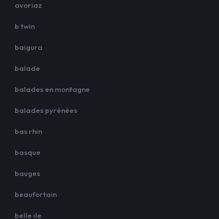
avoriaz
b twin
baigura
balade
balades en montagne
balades pyrénées
bas rhin
basque
bauges
beaufortain
belle ile