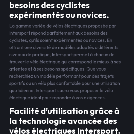
besoins des cyclistes
expérimentés ou novices.
La gamme variée de vélos électriques proposée par
Intersport répond parfaitement aux besoins des
cyclistes, qu’ils soient expérimentés ou novices. En
offrant une diversité de modèles adaptés à différents
niveaux de pratique, Intersport permet à chacun de
trouver le vélo électrique qui correspond le mieux à ses
attentes et à ses besoins spécifiques. Que vous
recherchiez un modèle performant pour des trajets
sportifs ou un vélo plus confortable pour une utilisation
quotidienne, Intersport saura vous proposer le vélo
électrique idéal pour répondre à vos exigences.
Facilité d’utilisation grâce à
la technologie avancée des
vélos électriques Intersport.