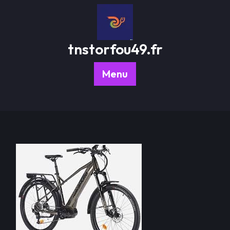
Passer
au
contenu
tnstorfou49.fr
Menu