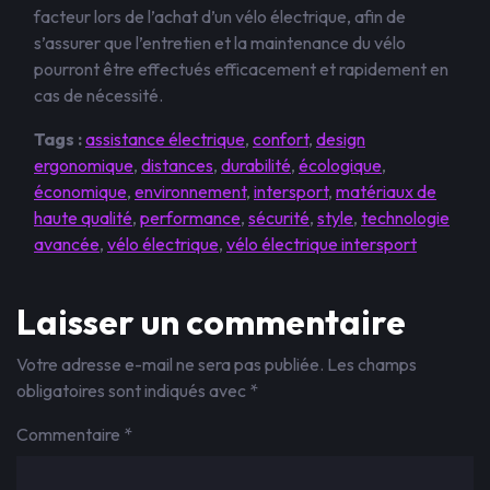
facteur lors de l’achat d’un vélo électrique, afin de
s’assurer que l’entretien et la maintenance du vélo
pourront être effectués efficacement et rapidement en
cas de nécessité.
Tags :
assistance électrique
,
confort
,
design
ergonomique
,
distances
,
durabilité
,
écologique
,
économique
,
environnement
,
intersport
,
matériaux de
haute qualité
,
performance
,
sécurité
,
style
,
technologie
avancée
,
vélo électrique
,
vélo électrique intersport
Laisser un commentaire
Votre adresse e-mail ne sera pas publiée.
Les champs
obligatoires sont indiqués avec
*
Commentaire
*