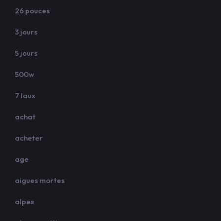
26 pouces
3 jours
5 jours
500w
7 laux
achat
acheter
age
aigues mortes
alpes