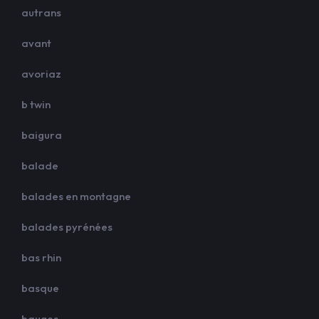
autrans
avant
avoriaz
b twin
baigura
balade
balades en montagne
balades pyrénées
bas rhin
basque
bauges