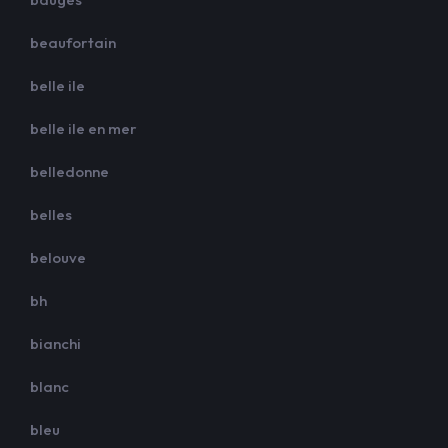
beaufortain
belle ile
belle ile en mer
belledonne
belles
belouve
bh
bianchi
blanc
bleu