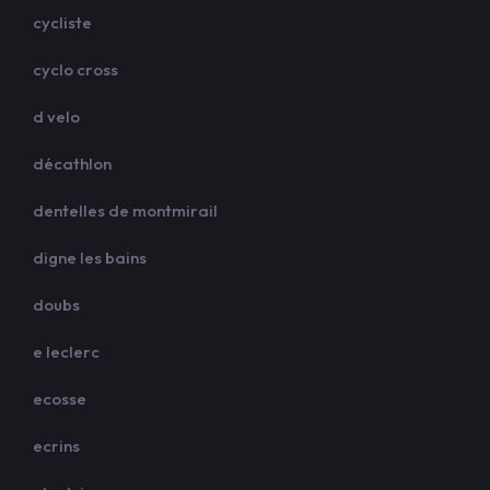
cycliste
cyclo cross
d velo
décathlon
dentelles de montmirail
digne les bains
doubs
e leclerc
ecosse
ecrins