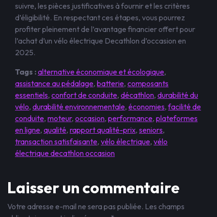
suivre, les pièces justificatives à fournir et les critères
d’éligibilité. En respectant ces étapes, vous pourrez
profiter pleinement de l’avantage financier offert pour
l’achat d’un vélo électrique Decathlon d’occasion en
2025.
Tags :
alternative économique et écologique
,
assistance au pédalage
,
batterie
,
composants
essentiels
,
confort de conduite
,
décathlon
,
durabilité du
vélo
,
durabilité environnementale
,
économies
,
facilité de
conduite
,
moteur
,
occasion
,
performance
,
plateformes
en ligne
,
qualité
,
rapport qualité-prix
,
seniors
,
transaction satisfaisante
,
vélo électrique
,
vélo
électrique decathlon occasion
Laisser un commentaire
Votre adresse e-mail ne sera pas publiée.
Les champs