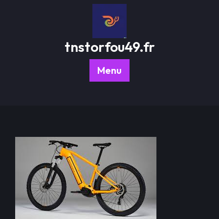
Passer
au
contenu
tnstorfou49.fr
Menu