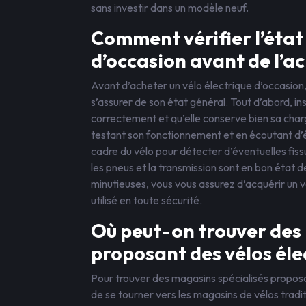
sans investir dans un modèle neuf.
Comment vérifier l’état 
d’occasion avant de l’ac
Avant d’acheter un vélo électrique d’occasion, 
s’assurer de son état général. Tout d’abord, in
correctement et qu’elle conserve bien sa char
testant son fonctionnement et en écoutant d’
cadre du vélo pour détecter d’éventuelles fiss
les pneus et la transmission sont en bon état 
minutieuses, vous vous assurez d’acquérir un v
utilisé en toute sécurité.
Où peut-on trouver des
proposant des vélos éle
Pour trouver des magasins spécialisés proposa
de se tourner vers les magasins de vélos trad