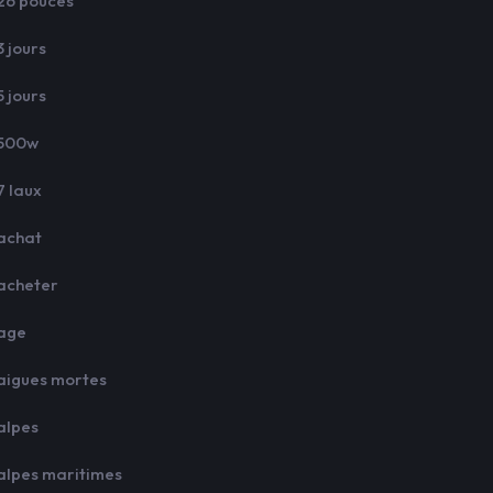
26 pouces
3 jours
5 jours
500w
7 laux
achat
acheter
age
aigues mortes
alpes
alpes maritimes