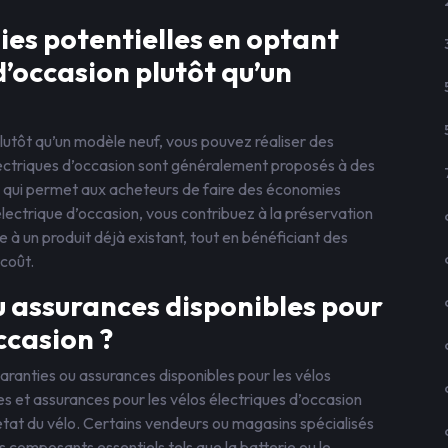
ies potentielles en optant
d’occasion plutôt qu’un
lutôt qu’un modèle neuf, vous pouvez réaliser des
électriques d’occasion sont généralement proposés à des
e qui permet aux acheteurs de faire des économies
 électrique d’occasion, vous contribuez à la préservation
à un produit déjà existant, tout en bénéficiant des
coût.
ou assurances disponibles pour
ccasion ?
garanties ou assurances disponibles pour les vélos
ies et assurances pour les vélos électriques d’occasion
état du vélo. Certains vendeurs ou magasins spécialisés
s composants essentiels tels que la batterie ou le