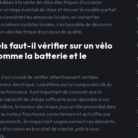
dédiées à la vente de vélos électriques d’occasion
r un large éventail de choix et trouver le modèle parfait
 consultant les annonces locales, en visitant les
iations cyclistes locales, il est possible de découvrir
n vélo électrique d’occasion de qualité.
 faut-il vérifier sur un vélo
omme la batterie et le
 il est crucial de vérifier attentivement certains
 moteur électrique. La batterie est un composant clé du
performance. Il est important de s’assurer que la
ne capacité de charge suffisante pour répondre à vos
ême, le moteur électrique joue un rôle primordial dans
ue le moteur fonctionne correctement et qu’il offre une
éplacements. En inspectant soigneusement ces éléments,
ue d’occasion en bon état de marche, prêt à vous
té.