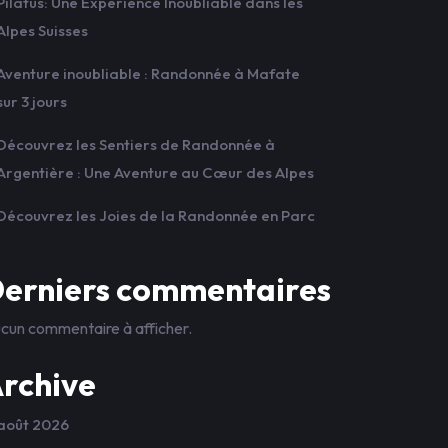
Pilatus: Une Expérience Inoubliable dans les
Alpes Suisses
Aventure inoubliable : Randonnée à Mafate
sur 3 jours
Découvrez les Sentiers de Randonnée à
Argentière : Une Aventure au Cœur des Alpes
Découvrez les Joies de la Randonnée en Parc
erniers commentaires
cun commentaire à afficher.
rchive
août 2026