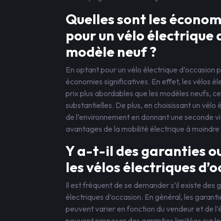
Quelles sont les économ
pour un vélo électrique 
modèle neuf ?
En optant pour un vélo électrique d’occasion p
économies significatives. En effet, les vélos 
prix plus abordables que les modèles neufs, c
substantielles. De plus, en choisissant un vélo
de l’environnement en donnant une seconde vie 
avantages de la mobilité électrique à moindre 
Y a-t-il des garanties 
les vélos électriques d’o
Il est fréquent de se demander s’il existe des 
électriques d’occasion. En général, les garant
peuvent varier en fonction du vendeur et de l’
peuvent proposer des garanties limitées sur le