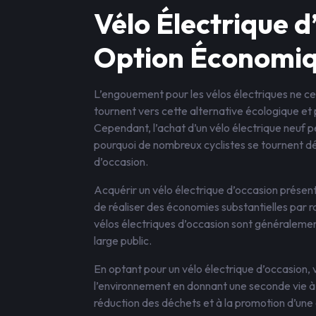
Vélo Électrique d
Option Économiq
L’engouement pour les vélos électriques ne ces
tournent vers cette alternative écologique et
Cependant, l’achat d’un vélo électrique neuf 
pourquoi de nombreux cyclistes se tournent dé
d’occasion.
Acquérir un vélo électrique d’occasion prése
de réaliser des économies substantielles par ra
vélos électriques d’occasion sont généralement
large public.
En optant pour un vélo électrique d’occasion,
l’environnement en donnant une seconde vie à un
réduction des déchets et à la promotion d’un