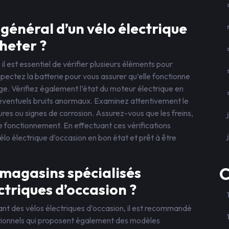
général d’un vélo électrique
heter ?
il est essentiel de vérifier plusieurs éléments pour
spectez la batterie pour vous assurer qu’elle fonctionne
ge. Vérifiez également l’état du moteur électrique en
éventuels bruits anormaux. Examinez attentivement le
ures ou signes de corrosion. Assurez-vous que les freins,
de fonctionnement. En effectuant ces vérifications
élo électrique d’occasion en bon état et prêt à être
 magasins spécialisés
C
ctriques d’occasion ?
nt des vélos électriques d’occasion, il est recommandé
itionnels qui proposent également des modèles