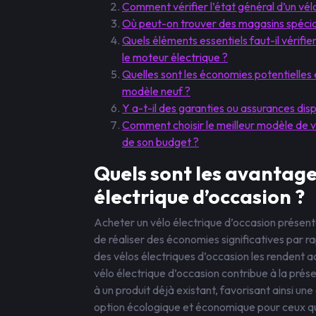
Comment vérifier l’état général d’un vél
Où peut-on trouver des magasins spécial
Quels éléments essentiels faut-il vérifie
le moteur électrique ?
Quelles sont les économies potentielles 
modèle neuf ?
Y a-t-il des garanties ou assurances disp
Comment choisir le meilleur modèle de vé
de son budget ?
Quels sont les avantage
électrique d’occasion ?
Acheter un vélo électrique d’occasion présen
de réaliser des économies significatives par ra
des vélos électriques d’occasion les rendent acc
vélo électrique d’occasion contribue à la pré
à un produit déjà existant, favorisant ainsi u
option écologique et économique pour ceux qui