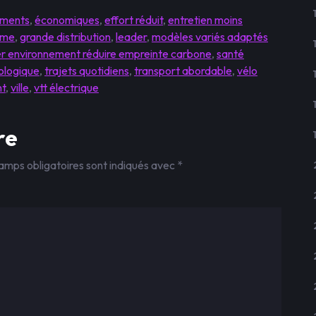
ements
,
économiques
,
effort réduit
,
entretien moins
me
,
grande distribution
,
leader
,
modèles variés adaptés
r environnement réduire empreinte carbone
,
santé
cologique
,
trajets quotidiens
,
transport abordable
,
vélo
nt
,
ville
,
vtt électrique
re
amps obligatoires sont indiqués avec
*