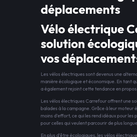
déplacements
Vélo électrique C
solution écologiq
vos déplacement
Les vélos électriques sont devenus une alterna
manière écologique et économique. En tant que
a également rejoint cette tendance en propos
Les vélos électriques Carrefour offrent une solu
balades à la campagne. Grâce à leur moteur é
moins d’effort, ce qui les rend idéaux pour les
pour celles qui veulent parcourir de plus longu
En plus d’être écologiques, les vélos électri