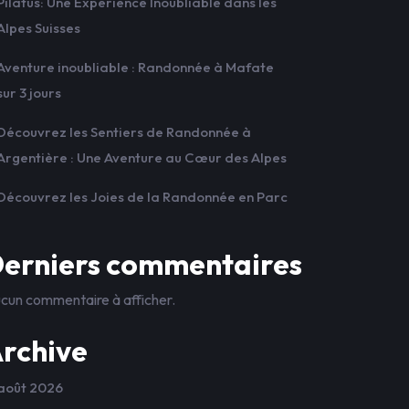
Pilatus: Une Expérience Inoubliable dans les
Alpes Suisses
Aventure inoubliable : Randonnée à Mafate
sur 3 jours
Découvrez les Sentiers de Randonnée à
Argentière : Une Aventure au Cœur des Alpes
Découvrez les Joies de la Randonnée en Parc
erniers commentaires
cun commentaire à afficher.
rchive
août 2026