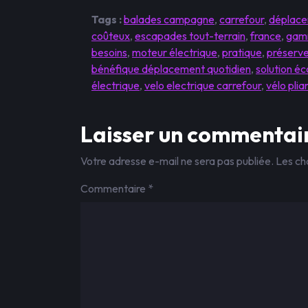
Tags :
balades campagne
,
carrefour
,
déplac
coûteux
,
escapades tout-terrain
,
france
,
gam
besoins
,
moteur électrique
,
pratique
,
préserve
bénéfique déplacement quotidien
,
solution é
électrique
,
velo electrique carrefour
,
vélo plia
Laisser un commentai
Votre adresse e-mail ne sera pas publiée.
Les ch
Commentaire
*