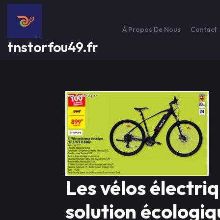
Passer
au
contenu
À Propos De Nous
Contact
tnstorfou49.fr
Les vélos électri
solution écologiq