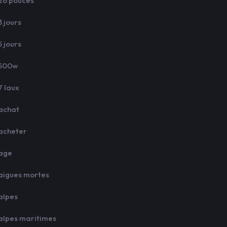
26 pouces
3 jours
5 jours
500w
7 laux
achat
acheter
age
aigues mortes
alpes
alpes maritimes