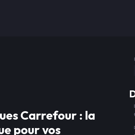
D
ques Carrefour : la
ue pour vos