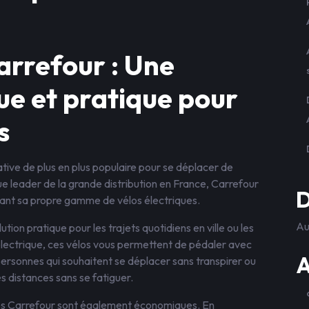
arrefour : Une
ue et pratique pour
s
tive de plus en plus populaire pour se déplacer de
 leader de la grande distribution en France, Carrefour
D
ant sa propre gamme de vélos électriques.
Au
tion pratique pour les trajets quotidiens en ville ou les
lectrique, ces vélos vous permettent de pédaler avec
A
 personnes qui souhaitent se déplacer sans transpirer ou
es distances sans se fatiguer.
ques Carrefour sont également économiques. En