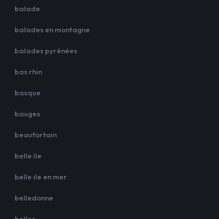
balade
balades en montagne
balades pyrénées
bas rhin
basque
bauges
beaufortain
belle ile
belle ile en mer
belledonne
belles