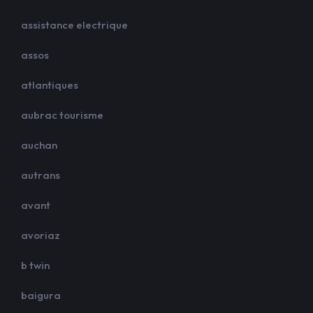
assistance electrique
assos
atlantiques
aubrac tourisme
auchan
autrans
avant
avoriaz
b twin
baigura