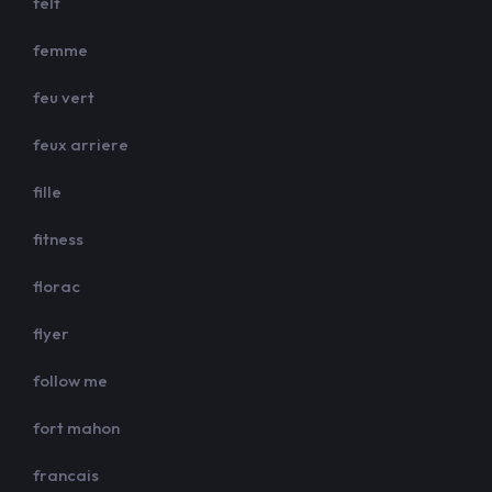
felt
femme
feu vert
feux arriere
fille
fitness
florac
flyer
follow me
fort mahon
francais