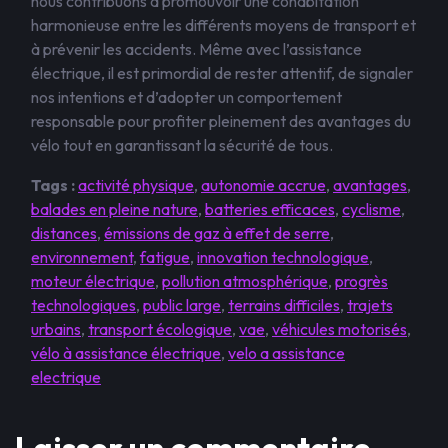
nous contribuons à promouvoir une cohabitation
harmonieuse entre les différents moyens de transport et
à prévenir les accidents. Même avec l’assistance
électrique, il est primordial de rester attentif, de signaler
nos intentions et d’adopter un comportement
responsable pour profiter pleinement des avantages du
vélo tout en garantissant la sécurité de tous.
Tags :
activité physique
,
autonomie accrue
,
avantages
,
balades en pleine nature
,
batteries efficaces
,
cyclisme
,
distances
,
émissions de gaz à effet de serre
,
environnement
,
fatigue
,
innovation technologique
,
moteur électrique
,
pollution atmosphérique
,
progrès
technologiques
,
public large
,
terrains difficiles
,
trajets
urbains
,
transport écologique
,
vae
,
véhicules motorisés
,
vélo à assistance électrique
,
velo a assistance
electrique