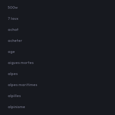
500w
7 laux
achat
acheter
age
aigues mortes
alpes
alpes maritimes
alpilles
alpinisme