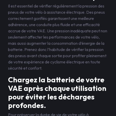
Il est essentiel de vérifier régulièrement la pression des
pneus de votre vélo à assistance électrique. Des pneus
correctement gonflés garantissent une meilleure
adhérence, une conduite plus fluide et une efficacité
accrue de votre VAE. Une pression inadéquate peut non
seulement affecter les performances de votre vélo,
mais aussi augmenter la consommation d’énergie de la
batterie. Prenez donc l’habitude de vérifier la pression
des pneus avant chaque sortie pour profiter pleinement
de votre expérience de cyclisme électrique en toute
sécurité et confort.
Chargez la batterie de votre
VAE après chaque utilisation
pour éviter les décharges
profondes.
Pour préserver la durée de vie de votre vélo à