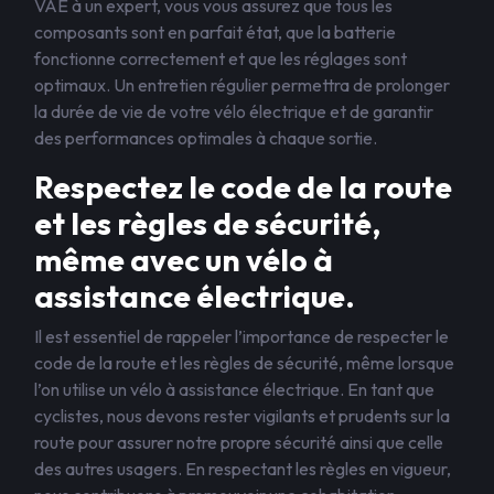
VAE à un expert, vous vous assurez que tous les
composants sont en parfait état, que la batterie
fonctionne correctement et que les réglages sont
optimaux. Un entretien régulier permettra de prolonger
la durée de vie de votre vélo électrique et de garantir
des performances optimales à chaque sortie.
Respectez le code de la route
et les règles de sécurité,
même avec un vélo à
assistance électrique.
Il est essentiel de rappeler l’importance de respecter le
code de la route et les règles de sécurité, même lorsque
l’on utilise un vélo à assistance électrique. En tant que
cyclistes, nous devons rester vigilants et prudents sur la
route pour assurer notre propre sécurité ainsi que celle
des autres usagers. En respectant les règles en vigueur,