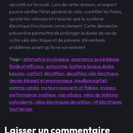
sécurité sur la route. Lors de cette révision, un expert
pourra vérifier l’état général du vélo, contrôler les freins,
ajuster les vitesses et s’assurer que le système
électrique fonctionne correctement. Cette démarche
préventive permettra de prolonger la durée de vie de
votre vélo électrique et de prévenir d’éventuels
problèmes avant qu’ils ne surviennent.
Tags :
alternative écologique
,
assistance au pédalage
fluide et efficace
,
autonomie
,
batterie longue durée
,
besoins
,
confort
,
décathlon
,
decathlon vélo électrique
,
design élégant et ergonomique
,
équilibre parfait
,
gamme variée
,
moteurs puissants et fiables
,
niveaux
,
performance
,
pratique
,
vae urbains
,
vélos de trekking
polyvalents
,
vélos électriques decathlon
,
vtt électriques
tout terrain
Laisser un commentaire