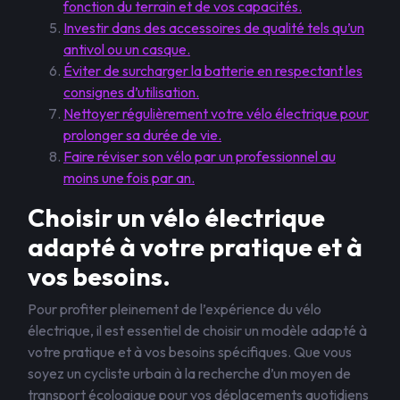
fonction du terrain et de vos capacités.
Investir dans des accessoires de qualité tels qu’un
antivol ou un casque.
Éviter de surcharger la batterie en respectant les
consignes d’utilisation.
Nettoyer régulièrement votre vélo électrique pour
prolonger sa durée de vie.
Faire réviser son vélo par un professionnel au
moins une fois par an.
Choisir un vélo électrique
adapté à votre pratique et à
vos besoins.
Pour profiter pleinement de l’expérience du vélo
électrique, il est essentiel de choisir un modèle adapté à
votre pratique et à vos besoins spécifiques. Que vous
soyez un cycliste urbain à la recherche d’un moyen de
transport écologique pour vos déplacements quotidiens