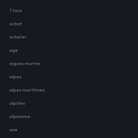
7 laux
achat
acheter
age
aigues mortes
alpes
alpes maritimes
alpilles
alpinisme
ane