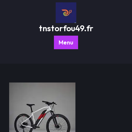
Passer
au
contenu
tnstorfou49.fr
Menu