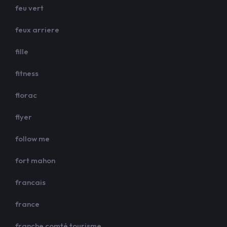
feu vert
feux arriere
fille
fitness
florac
flyer
follow me
fort mahon
francais
france
franche comté tourisme