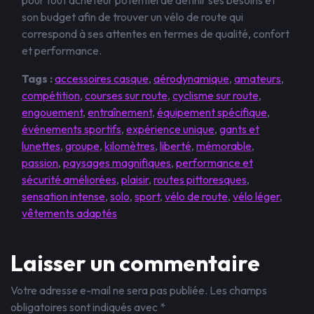
pour tout acheteur potentiel de définir ses besoins et
son budget afin de trouver un vélo de route qui
correspond à ses attentes en termes de qualité, confort
et performance.
Tags :
accessoires casque
,
aérodynamique
,
amateurs
,
compétition
,
courses sur route
,
cyclisme sur route
,
engouement
,
entraînement
,
équipement spécifique
,
événements sportifs
,
expérience unique
,
gants et
lunettes
,
groupe
,
kilomètres
,
liberté
,
mémorable
,
passion
,
paysages magnifiques
,
performance et
sécurité améliorées
,
plaisir
,
routes pittoresques
,
sensation intense
,
solo
,
sport
,
vélo de route
,
vélo léger
,
vêtements adaptés
Laisser un commentaire
Votre adresse e-mail ne sera pas publiée.
Les champs
obligatoires sont indiqués avec
*