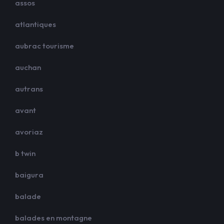
assos
atlantiques
aubrac tourisme
auchan
autrans
avant
avoriaz
b twin
baigura
balade
balades en montagne