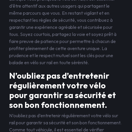
d’être attentif aux autres usagers qui partagent le
même parcours que vous. En restant vigilant et en
respectant les règles de sécurité, vous contribuez à
garantir une expérience agréable et sécurisée pour
tous. Soyez courtois, partagez la voie et soyez prêt à
faire preuve de patience pour permettre à chacun de
profiter pleinement de cette aventure unique. La
prudence et le respect mutuel sont les clés pour une
balade en vélo sur rail en toute sérénité.
N’oubliez pas d’entretenir
régulièrement votre vélo
pour garantir sa sécurité et
son bon fonctionnement.
N’oubliez pas d’entretenir régulièrement votre vélo sur
rail pour garantir sa sécurité et son bon fonctionnement.
Comme tout véhicule, il est essentiel de vérifier