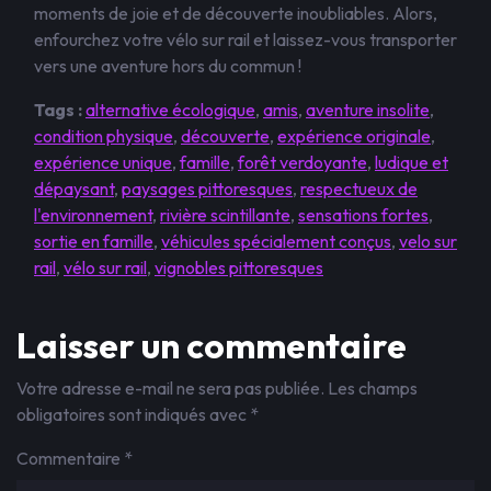
moments de joie et de découverte inoubliables. Alors,
enfourchez votre vélo sur rail et laissez-vous transporter
vers une aventure hors du commun !
Tags :
alternative écologique
,
amis
,
aventure insolite
,
condition physique
,
découverte
,
expérience originale
,
expérience unique
,
famille
,
forêt verdoyante
,
ludique et
dépaysant
,
paysages pittoresques
,
respectueux de
l'environnement
,
rivière scintillante
,
sensations fortes
,
sortie en famille
,
véhicules spécialement conçus
,
velo sur
rail
,
vélo sur rail
,
vignobles pittoresques
Laisser un commentaire
Votre adresse e-mail ne sera pas publiée.
Les champs
obligatoires sont indiqués avec
*
Commentaire
*