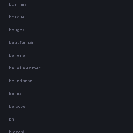
bas rhin
basque
bauges
beaufortain
belle ile
belle ile en mer
belledonne
belles
belouve
bh
bianchi