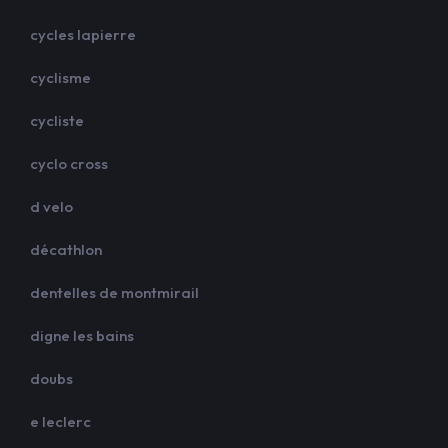
cycles lapierre
cyclisme
cycliste
cyclo cross
d velo
décathlon
dentelles de montmirail
digne les bains
doubs
e leclerc