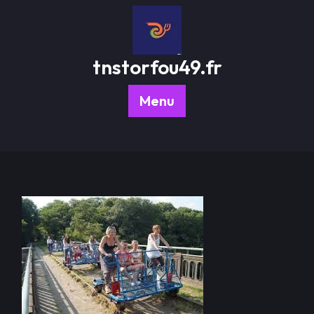
Passer
au
contenu
tnstorfou49.fr
Menu