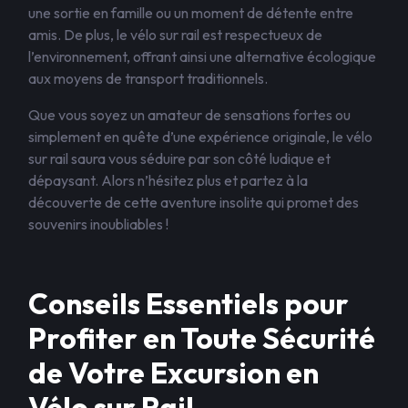
une sortie en famille ou un moment de détente entre
amis. De plus, le vélo sur rail est respectueux de
l’environnement, offrant ainsi une alternative écologique
aux moyens de transport traditionnels.
Que vous soyez un amateur de sensations fortes ou
simplement en quête d’une expérience originale, le vélo
sur rail saura vous séduire par son côté ludique et
dépaysant. Alors n’hésitez plus et partez à la
découverte de cette aventure insolite qui promet des
souvenirs inoubliables !
Conseils Essentiels pour
Profiter en Toute Sécurité
de Votre Excursion en
Vélo sur Rail