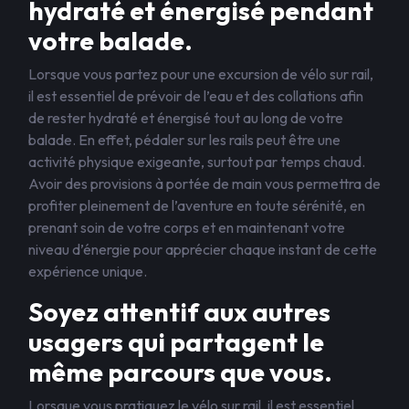
hydraté et énergisé pendant
votre balade.
Lorsque vous partez pour une excursion de vélo sur rail,
il est essentiel de prévoir de l’eau et des collations afin
de rester hydraté et énergisé tout au long de votre
balade. En effet, pédaler sur les rails peut être une
activité physique exigeante, surtout par temps chaud.
Avoir des provisions à portée de main vous permettra de
profiter pleinement de l’aventure en toute sérénité, en
prenant soin de votre corps et en maintenant votre
niveau d’énergie pour apprécier chaque instant de cette
expérience unique.
Soyez attentif aux autres
usagers qui partagent le
même parcours que vous.
Lorsque vous pratiquez le vélo sur rail, il est essentiel