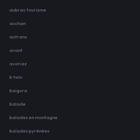
aubrac tourisme
auchan
autrans
avant
avoriaz
b twin
baigura
balade
balades en montagne
balades pyrénées