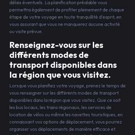
délais éventuels. La planification préalable vous
permettra également de profiter pleinement de chaque
étape de votre voyage en toute tranquillité d’esprit, en
vous assurant que vous ne manquerez aucune activité
ou visite prévue.
Renseignez-vous sur les
différents modes de
transport disponibles dans
la région que vous visitez.
Lorsque vous planifiez votre voyage, prenez le temps de
vous renseigner sur les différents modes de transport
disponibles dans la région que vous visitez. Que ce soit
les bus locaux, les trains régionaux, les services de
location de vélos ou même les navettes touristiques, en
connaissant vos options de déplacement, vous pourrez
organiser vos déplacements de manière efficace et