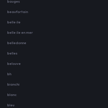
bauges
beaufortain
belle ile
belle ile en mer
belledonne
belles
belouve
bh
bianchi
blanc
bleu