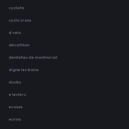
cycliste
cyclo cross
d velo
décathlon
dentelles de montmirail
digne les bains
doubs
e leclerc
ecosse
ecrins