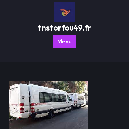
Passer
au
contenu
tnstorfou49.fr
Menu