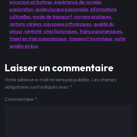
excursion en bateau
,
expérience de voyage
,
exploration
,
guides locaux passionnés
,
informations
culturelles
,
mode de transport
,
moyens pratiques
,
options variées
,
paysages pittoresques
,
qualité du
séjour
,
sérénité
,
sites historiques
,
trains panoramiques
,
trajet en train panoramique
,
transport touristique
,
visite
guidée en bus
Laisser un commentaire
Votre adresse e-mail ne sera pas publiée.
Les champs
obligatoires sont indiqués avec
*
Commentaire
*