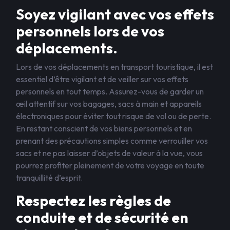
Soyez vigilant avec vos effets
personnels lors de vos
déplacements.
Lors de vos déplacements en transport touristique, il est
essentiel d’être vigilant et de veiller sur vos effets
personnels en tout temps. Assurez-vous de garder un
œil attentif sur vos bagages, sacs à main et appareils
électroniques pour éviter tout risque de vol ou de perte.
En restant conscient de vos biens personnels et en
prenant des précautions simples comme verrouiller vos
sacs et ne pas laisser d’objets de valeur à la vue, vous
pourrez profiter pleinement de votre voyage en toute
tranquillité d’esprit.
Respectez les règles de
conduite et de sécurité en