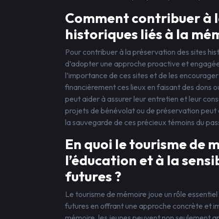
Comment contribuer à la
historiques liés à la mém
Pour contribuer à la préservation des sites histo
d’adopter une approche proactive et engagée. To
l’importance de ces sites et de les encourager
financièrement ces lieux en faisant des dons ou
peut aider à assurer leur entretien et leur con
projets de bénévolat ou de préservation peut ê
la sauvegarde de ces précieux témoins du pass
En quoi le tourisme de 
l’éducation et à la sens
futures ?
Le tourisme de mémoire joue un rôle essentiel d
futures en offrant une approche concrète et imm
mémoire, les jeunes peuvent non seulement ap