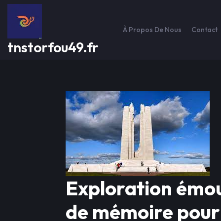
Passer
au
contenu
À Propos De Nous
Contact
tnstorfou49.fr
Exploration émou
de mémoire pour 