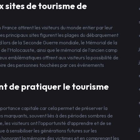
x sites de tourisme de
rance attirent les visiteurs du monde entier par leur
les principaux sites figurent les plages du débarquement
 lors de la Seconde Guerre mondiale, le Mémorial de la
de l’Holocauste, ainsi que le mémorial de l’ancien camp
eux emblématiques offrent aux visiteurs la possibilité de
émoire des personnes touchées par ces événements
nt de pratiquer le tourisme
mportance capitale car cela permet de préserver la
s marquants, souvent liés à des périodes sombres de
re, les visiteurs ont l’opportunité d’apprendre et de se
e à sensibiliser les générations futures sur les
En honorant la mémoire des victimes et en comprenant les