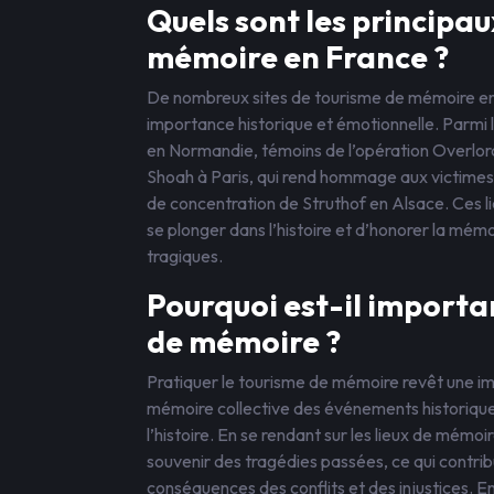
Quels sont les principau
mémoire en France ?
De nombreux sites de tourisme de mémoire en F
importance historique et émotionnelle. Parmi 
en Normandie, témoins de l’opération Overlord
Shoah à Paris, qui rend hommage aux victimes 
de concentration de Struthof en Alsace. Ces li
se plonger dans l’histoire et d’honorer la m
tragiques.
Pourquoi est-il importa
de mémoire ?
Pratiquer le tourisme de mémoire revêt une i
mémoire collective des événements historique
l’histoire. En se rendant sur les lieux de mémoi
souvenir des tragédies passées, ce qui contribu
conséquences des conflits et des injustices. 