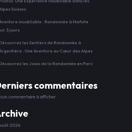
Pilatus: Une Expérience Inoubliable dans les
Alpes Suisses
Aventure inoubliable : Randonnée à Mafate
sur 3 jours
Découvrez les Sentiers de Randonnée à
Argentière : Une Aventure au Cœur des Alpes
Découvrez les Joies de la Randonnée en Parc
erniers commentaires
cun commentaire à afficher.
rchive
août 2026