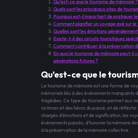
Qu’est-ce que le tourisme de mémoire ?
Quels sont les principaux sites de tour
Pourquoi est-il important de pratiquer 
Comment planifier un voyage axé sur le
Quelles sont les émotions généralement r
Existe-t-il des circuits touristiques sp
Comment contribuer à la préservation des
En quoi le tourisme de mémoire peut-il co
générations futures ?
Qu’est-ce que le touris
Le tourisme de mémoire est une forme de voyage
mémoriels liés à des événements marquants du
tragédies. Ce type de tourisme permet aux visi
victimes et des héros du passé, et de réfléchir a
chargés d’émotions et de signification, les vo
événements passés, d’honorer la mémoire des
à la préservation de la mémoire collective.