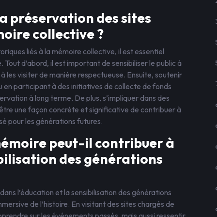
 préservation des sites
oire collective ?
riques liés à la mémoire collective, il est essentiel
ut d’abord, il est important de sensibiliser le public à
 à les visiter de manière respectueuse. Ensuite, soutenir
 en participant à des initiatives de collecte de fonds
servation à long terme. De plus, s’impliquer dans des
tre une façon concrète et significative de contribuer à
é pour les générations futures.
mémoire peut-il contribuer à
ibilisation des générations
ans l’éducation et la sensibilisation des générations
ersive de l’histoire. En visitant des sites chargés de
prendre sur les événements passés, mais aussi ressentir