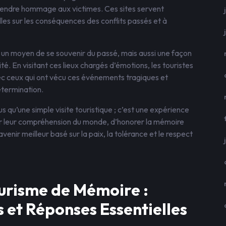
 rendre hommage aux victimes. Ces sites servent
lles sur les conséquences des conflits passés et à
un moyen de se souvenir du passé, mais aussi une façon
té. En visitant ces lieux chargés d’émotions, les touristes
c ceux qui ont vécu ces événements tragiques et
étermination.
 qu’une simple visite touristique ; c’est une expérience
r leur compréhension du monde, d’honorer la mémoire
nir meilleur basé sur la paix, la tolérance et le respect
urisme de Mémoire :
 et Réponses Essentielles