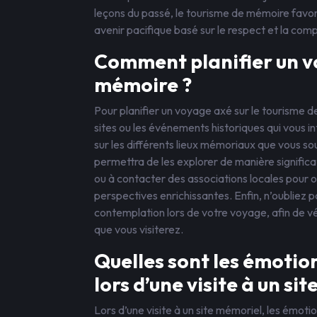
leçons du passé, le tourisme de mémoire favoris
avenir pacifique basé sur le respect et la com
Comment planifier un vo
mémoire ?
Pour planifier un voyage axé sur le tourisme d
sites ou les événements historiques qui vous i
sur les différents lieux mémoriaux que vous souh
permettra de les explorer de manière signific
ou à contacter des associations locales pour 
perspectives enrichissantes. Enfin, n’oubliez p
contemplation lors de votre voyage, afin de vé
que vous visiterez.
Quelles sont les émotio
lors d’une visite à un si
Lors d’une visite à un site mémoriel, les émoti