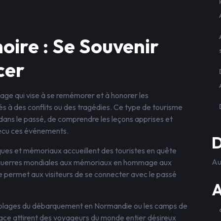
ire : Se Souvenir
cer
ge qui vise à se remémorer et à honorer les
s à des conflits ou des tragédies. Ce type de tourisme
r dans le passé, de comprendre les leçons apprises et
vécu ces événements.
D
ques et mémoriaux accueillent des touristes en quête
Au
x guerres mondiales aux mémoriaux en hommage aux
e permet aux visiteurs de se connecter avec le passé
A
es plages du débarquement en Normandie ou les camps de
ace attirent des voyageurs du monde entier désireux