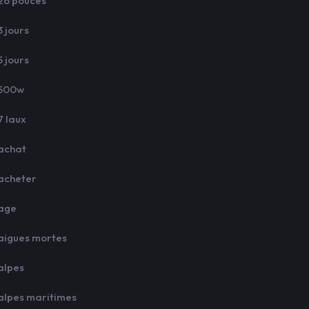
26 pouces
3 jours
5 jours
500w
7 laux
achat
acheter
age
aigues mortes
alpes
alpes maritimes