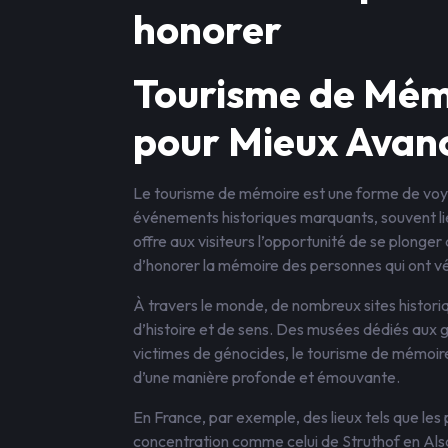
honorer
Tourisme de Mémo
pour Mieux Avan
Le tourisme de mémoire est une forme de voya
événements historiques marquants, souvent lié
offre aux visiteurs l’opportunité de se plonge
d’honorer la mémoire des personnes qui ont 
À travers le monde, de nombreux sites histori
d’histoire et de sens. Des musées dédiés au
victimes de génocides, le tourisme de mémoir
d’une manière profonde et émouvante.
En France, par exemple, des lieux tels que l
concentration comme celui de Struthof en Als