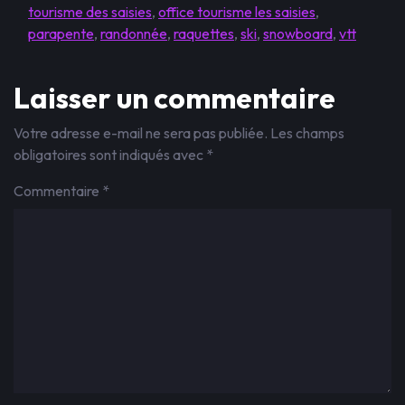
tourisme des saisies
,
office tourisme les saisies
,
parapente
,
randonnée
,
raquettes
,
ski
,
snowboard
,
vtt
Laisser un commentaire
Votre adresse e-mail ne sera pas publiée.
Les champs
obligatoires sont indiqués avec
*
Commentaire
*