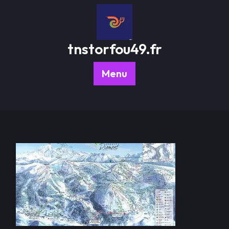
Passer
au
contenu
tnstorfou49.fr
Menu