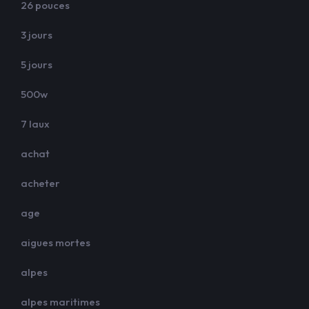
26 pouces
3 jours
5 jours
500w
7 laux
achat
acheter
age
aigues mortes
alpes
alpes maritimes