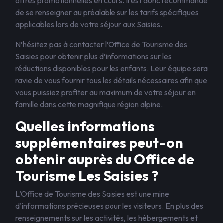
offres promotionnelles en cours. Il est donc recommandé
de se renseigner au préalable sur les tarifs spécifiques
applicables lors de votre séjour aux Saisies.
N’hésitez pas à contacter l’Office de Tourisme des
Saisies pour obtenir plus d’informations sur les
réductions disponibles pour les enfants. Leur équipe sera
ravie de vous fournir tous les détails nécessaires afin que
vous puissiez profiter au maximum de votre séjour en
famille dans cette magnifique région alpine.
Quelles informations
supplémentaires peut-on
obtenir auprès du Office de
Tourisme Les Saisies ?
L’Office de Tourisme des Saisies est une mine
d’informations précieuses pour les visiteurs. En plus des
renseignements sur les activités, les hébergements et