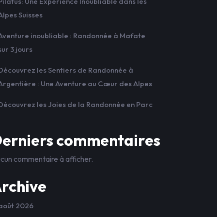
Pilatus: Une Expérience Inoubliable dans les
Alpes Suisses
Aventure inoubliable : Randonnée à Mafate
sur 3 jours
Découvrez les Sentiers de Randonnée à
Argentière : Une Aventure au Cœur des Alpes
Découvrez les Joies de la Randonnée en Parc
erniers commentaires
cun commentaire à afficher.
rchive
août 2026