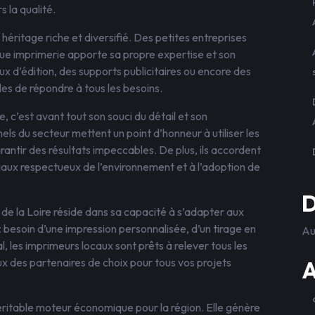
 la qualité.
 héritage riche et diversifié. Des petites entreprises
que imprimerie apporte sa propre expertise et son
x d’édition, des supports publicitaires ou encore des
es de répondre à tous les besoins.
e, c’est avant tout son souci du détail et son
ls du secteur mettent un point d’honneur à utiliser les
rantir des résultats impeccables. De plus, ils accordent
riaux respectueux de l’environnement et à l’adoption de
D
de la Loire réside dans sa capacité à s’adapter aux
 besoin d’une impression personnalisée, d’un tirage en
Au
, les imprimeurs locaux sont prêts à relever tous les
d’eux des partenaires de choix pour tous vos projets
A
 véritable moteur économique pour la région. Elle génère