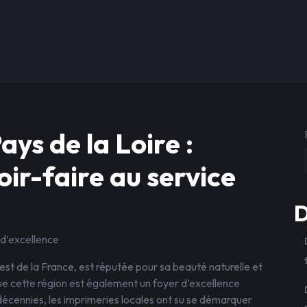
ays de la Loire :
oir-faire au service
D
n d’excellence
uest de la France, est réputée pour sa beauté naturelle et
ue cette région est également un foyer d’excellence
décennies, les imprimeries locales ont su se démarquer