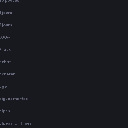
26 pouces
3 jours
5 jours
500w
7 laux
achat
acheter
age
aigues mortes
alpes
alpes maritimes