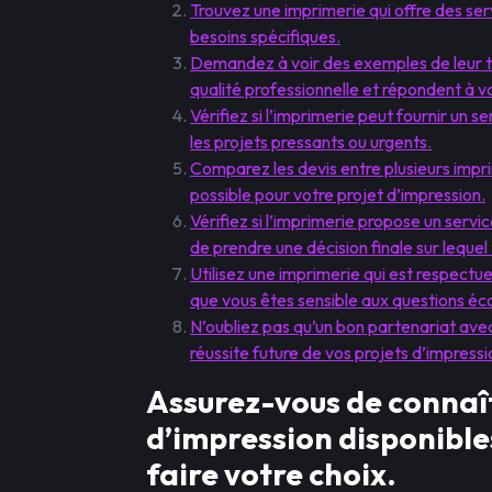
Trouvez une imprimerie qui offre des ser
besoins spécifiques.
Demandez à voir des exemples de leur tr
qualité professionnelle et répondent à v
Vérifiez si l’imprimerie peut fournir un se
les projets pressants ou urgents.
Comparez les devis entre plusieurs imprim
possible pour votre projet d’impression.
Vérifiez si l’imprimerie propose un servi
de prendre une décision finale sur lequel 
Utilisez une imprimerie qui est respec
que vous êtes sensible aux questions é
N’oubliez pas qu’un bon partenariat ave
réussite future de vos projets d’impressio
Assurez-vous de connaît
d’impression disponible
faire votre choix.