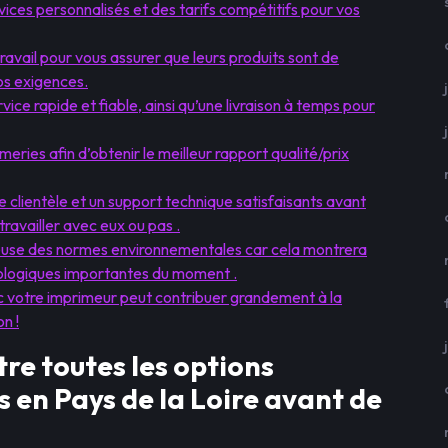
vices personnalisés et des tarifs compétitifs pour vos
avail pour vous assurer que leurs produits sont de
os exigences.
rvice rapide et fiable, ainsi qu’une livraison à temps pour
eries afin d’obtenir le meilleur rapport qualité/prix
ce clientèle et un support technique satisfaisants avant
travailler avec eux ou pas .
tueuse des normes environnementales car cela montrera
cologiques importantes du moment .
c votre imprimeur peut contribuer grandement à la
n !
re toutes les options
s en Pays de la Loire avant de