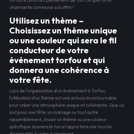
torfou et profitez pleinement de tout ce que cette
charmante commune a à offrir !
Utilisez un thème –
Choisissez un thème unique
ou une couleur qui sera le fil
conducteur de votre
événement torfou et qui
donnera une cohérence à
votre fête.
Lors de l’organisation d’un événement à Torfou,
l’utilisation d’un thème est une astuce incontournable
pour créer une atmosphère unique et cohérente. Que ce
soit pour une fête, un mariage ou tout autre
rassemblement, choisir un thème ou une couleur
spécifique donnera le ton et apportera une touche
d’originalité à votre événement.