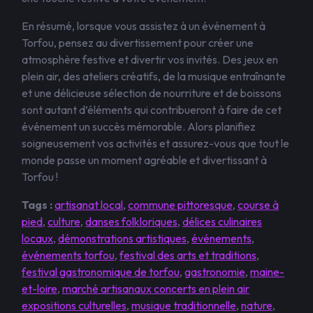
En résumé, lorsque vous assistez à un événement à
Torfou, pensez au divertissement pour créer une
atmosphère festive et divertir vos invités. Des jeux en
plein air, des ateliers créatifs, de la musique entraînante
et une délicieuse sélection de nourriture et de boissons
sont autant d’éléments qui contribueront à faire de cet
événement un succès mémorable. Alors planifiez
soigneusement vos activités et assurez-vous que tout le
monde passe un moment agréable et divertissant à
Torfou !
Tags :
artisanat local
,
commune pittoresque
,
course à
pied
,
culture
,
danses folkloriques
,
délices culinaires
locaux
,
démonstrations artistiques
,
événements
,
événements torfou
,
festival des arts et traditions
,
festival gastronomique de torfou
,
gastronomie
,
maine-
et-loire
,
marché artisanaux concerts en plein air
expositions culturelles
,
musique traditionnelle
,
nature
,