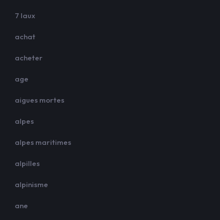
7 laux
achat
acheter
age
aigues mortes
alpes
alpes maritimes
alpilles
alpinisme
ane