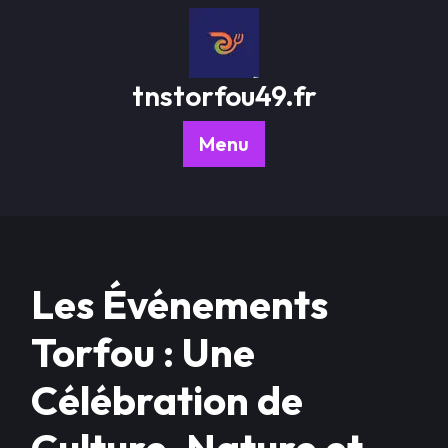
Passer
au
contenu
tnstorfou49.fr
Menu
Les Événements
Torfou : Une
Célébration de