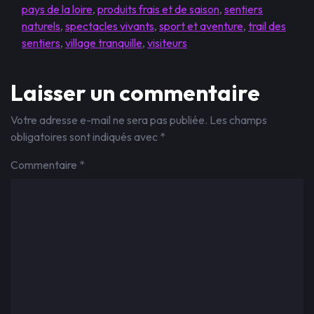
pays de la loire
,
produits frais et de saison
,
sentiers
naturels
,
spectacles vivants
,
sport et aventure
,
trail des
sentiers
,
village tranquille
,
visiteurs
Laisser un commentaire
Votre adresse e-mail ne sera pas publiée.
Les champs
obligatoires sont indiqués avec
*
Commentaire
*