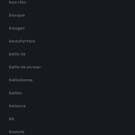
bas rhin
basque
bauges
beaufortain
belle ile
belle ile en mer
belledonne
belles
belouve
bh
bianchi