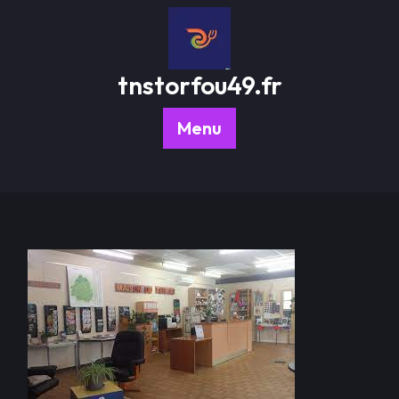
Passer
au
contenu
tnstorfou49.fr
Menu