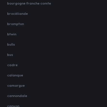
bourgogne franche comte
brocéliande
brompton
btwin
bulls
bus
cadre
calanque
camargue
cannondale
canyon