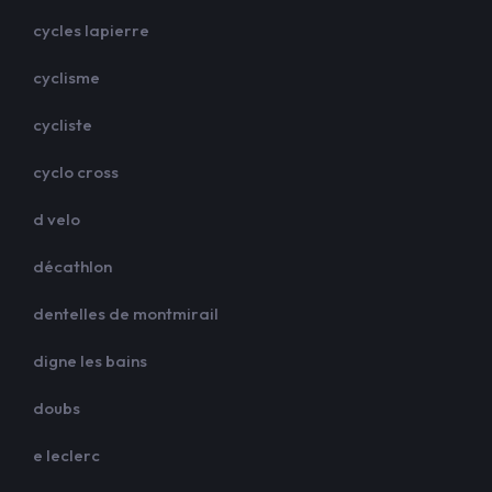
cycles lapierre
cyclisme
cycliste
cyclo cross
d velo
décathlon
dentelles de montmirail
digne les bains
doubs
e leclerc