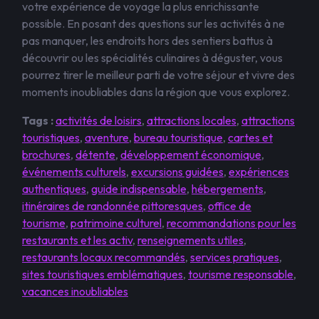
votre expérience de voyage la plus enrichissante
possible. En posant des questions sur les activités à ne
pas manquer, les endroits hors des sentiers battus à
découvrir ou les spécialités culinaires à déguster, vous
pourrez tirer le meilleur parti de votre séjour et vivre des
moments inoubliables dans la région que vous explorez.
Tags :
activités de loisirs
,
attractions locales
,
attractions
touristiques
,
aventure
,
bureau touristique
,
cartes et
brochures
,
détente
,
développement économique
,
événements culturels
,
excursions guidées
,
expériences
authentiques
,
guide indispensable
,
hébergements
,
itinéraires de randonnée pittoresques
,
office de
tourisme
,
patrimoine culturel
,
recommandations pour les
restaurants et les activ
,
renseignements utiles
,
restaurants locaux recommandés
,
services pratiques
,
sites touristiques emblématiques
,
tourisme responsable
,
vacances inoubliables