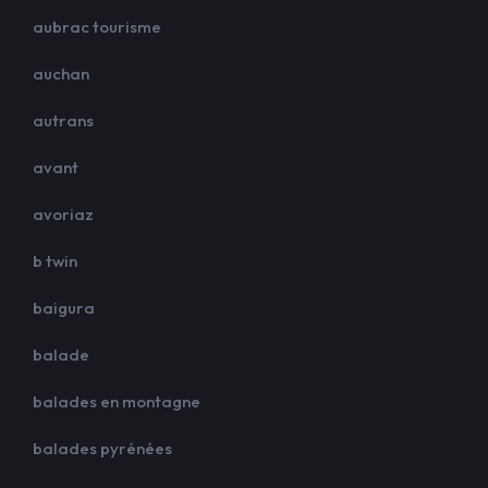
aubrac tourisme
auchan
autrans
avant
avoriaz
b twin
baigura
balade
balades en montagne
balades pyrénées