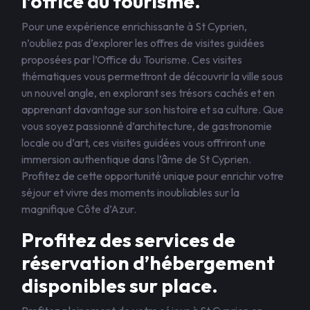
l’office du tourisme.
Pour une expérience enrichissante à St Cyprien,
n’oubliez pas d’explorer les offres de visites guidées
proposées par l’Office du Tourisme. Ces visites
thématiques vous permettront de découvrir la ville sous
un nouvel angle, en explorant ses trésors cachés et en
apprenant davantage sur son histoire et sa culture. Que
vous soyez passionné d’architecture, de gastronomie
locale ou d’art, ces visites guidées vous offriront une
immersion authentique dans l’âme de St Cyprien.
Profitez de cette opportunité unique pour enrichir votre
séjour et vivre des moments inoubliables sur la
magnifique Côte d’Azur.
Profitez des services de
réservation d’hébergement
disponibles sur place.