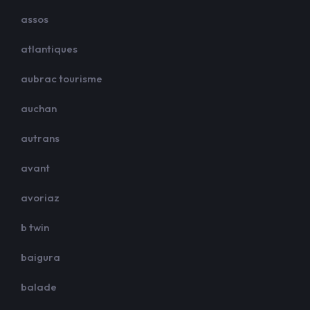
assos
atlantiques
aubrac tourisme
auchan
autrans
avant
avoriaz
b twin
baigura
balade