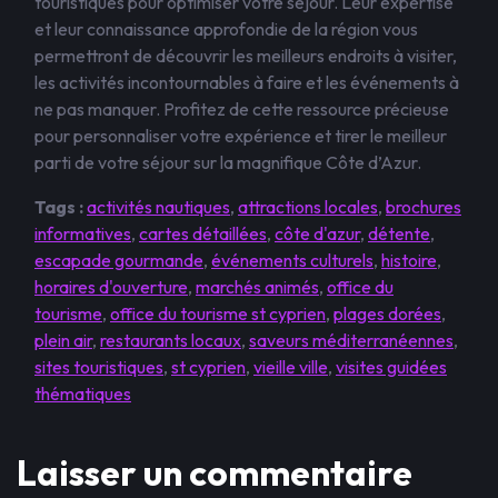
touristiques pour optimiser votre séjour. Leur expertise
et leur connaissance approfondie de la région vous
permettront de découvrir les meilleurs endroits à visiter,
les activités incontournables à faire et les événements à
ne pas manquer. Profitez de cette ressource précieuse
pour personnaliser votre expérience et tirer le meilleur
parti de votre séjour sur la magnifique Côte d’Azur.
Tags :
activités nautiques
,
attractions locales
,
brochures
informatives
,
cartes détaillées
,
côte d'azur
,
détente
,
escapade gourmande
,
événements culturels
,
histoire
,
horaires d'ouverture
,
marchés animés
,
office du
tourisme
,
office du tourisme st cyprien
,
plages dorées
,
plein air
,
restaurants locaux
,
saveurs méditerranéennes
,
sites touristiques
,
st cyprien
,
vieille ville
,
visites guidées
thématiques
Laisser un commentaire