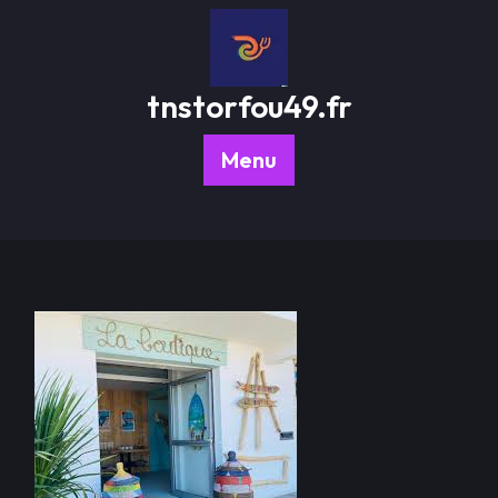
Passer
au
contenu
tnstorfou49.fr
Menu