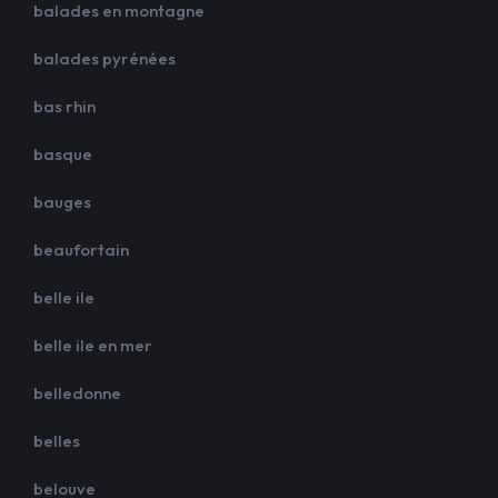
balades en montagne
balades pyrénées
bas rhin
basque
bauges
beaufortain
belle ile
belle ile en mer
belledonne
belles
belouve