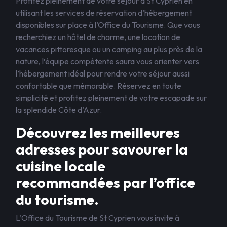
Profitez pleinement de votre séjour à St Cyprien en
utilisant les services de réservation d’hébergement
disponibles sur place à l’Office du Tourisme. Que vous
recherchiez un hôtel de charme, une location de
vacances pittoresque ou un camping au plus près de la
nature, l’équipe compétente saura vous orienter vers
l’hébergement idéal pour rendre votre séjour aussi
confortable que mémorable. Réservez en toute
simplicité et profitez pleinement de votre escapade sur
la splendide Côte d’Azur.
Découvrez les meilleures
adresses pour savourer la
cuisine locale
recommandées par l’office
du tourisme.
L’Office du Tourisme de St Cyprien vous invite à