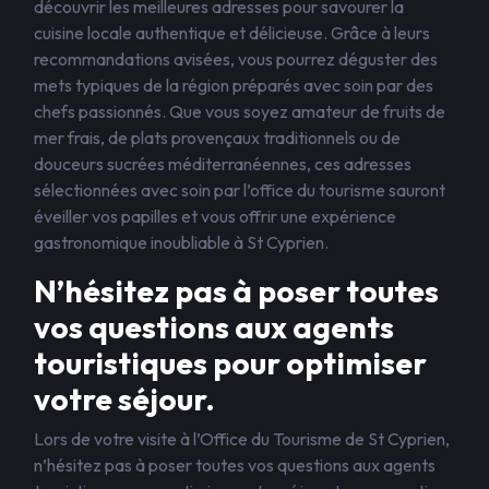
découvrir les meilleures adresses pour savourer la
cuisine locale authentique et délicieuse. Grâce à leurs
recommandations avisées, vous pourrez déguster des
mets typiques de la région préparés avec soin par des
chefs passionnés. Que vous soyez amateur de fruits de
mer frais, de plats provençaux traditionnels ou de
douceurs sucrées méditerranéennes, ces adresses
sélectionnées avec soin par l’office du tourisme sauront
éveiller vos papilles et vous offrir une expérience
gastronomique inoubliable à St Cyprien.
N’hésitez pas à poser toutes
vos questions aux agents
touristiques pour optimiser
votre séjour.
Lors de votre visite à l’Office du Tourisme de St Cyprien,
n’hésitez pas à poser toutes vos questions aux agents