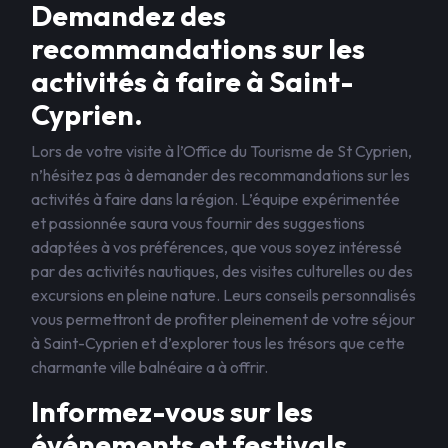
Demandez des
recommandations sur les
activités à faire à Saint-
Cyprien.
Lors de votre visite à l’Office du Tourisme de St Cyprien,
n’hésitez pas à demander des recommandations sur les
activités à faire dans la région. L’équipe expérimentée
et passionnée saura vous fournir des suggestions
adaptées à vos préférences, que vous soyez intéressé
par des activités nautiques, des visites culturelles ou des
excursions en pleine nature. Leurs conseils personnalisés
vous permettront de profiter pleinement de votre séjour
à Saint-Cyprien et d’explorer tous les trésors que cette
charmante ville balnéaire a à offrir.
Informez-vous sur les
événements et festivals