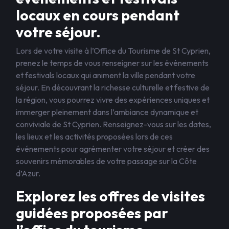
locaux en cours pendant
votre séjour.
Lors de votre visite à l’Office du Tourisme de St Cyprien,
prenez le temps de vous renseigner sur les événements
et festivals locaux qui animent la ville pendant votre
séjour. En découvrant la richesse culturelle et festive de
la région, vous pourrez vivre des expériences uniques et
immerger pleinement dans l’ambiance dynamique et
conviviale de St Cyprien. Renseignez-vous sur les dates,
les lieux et les activités proposées lors de ces
événements pour agrémenter votre séjour et créer des
souvenirs mémorables de votre passage sur la Côte
d’Azur.
Explorez les offres de visites
guidées proposées par