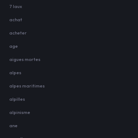
7 laux
achat
acheter
age
aigues mortes
alpes
alpes maritimes
alpilles
alpinisme
ane