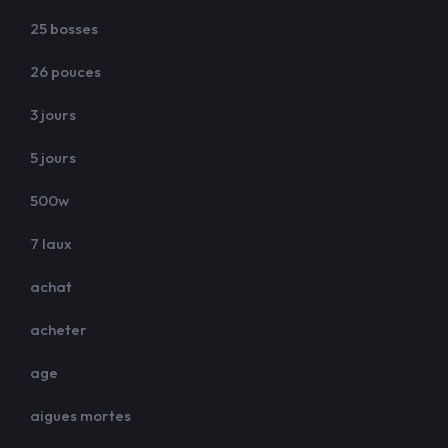
25 bosses
26 pouces
3 jours
5 jours
500w
7 laux
achat
acheter
age
aigues mortes