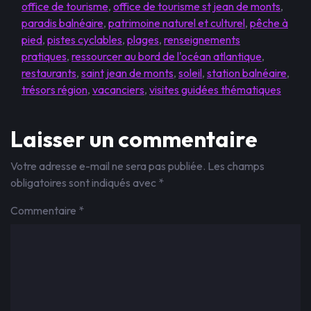
office de tourisme
,
office de tourisme st jean de monts
,
paradis balnéaire
,
patrimoine naturel et culturel
,
pêche à
pied
,
pistes cyclables
,
plages
,
renseignements
pratiques
,
ressourcer au bord de l'océan atlantique
,
restaurants
,
saint jean de monts
,
soleil
,
station balnéaire
,
trésors région
,
vacanciers
,
visites guidées thématiques
Laisser un commentaire
Votre adresse e-mail ne sera pas publiée.
Les champs
obligatoires sont indiqués avec
*
Commentaire
*