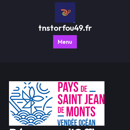
Passer
au
contenu
tnstorfou49.fr
Menu