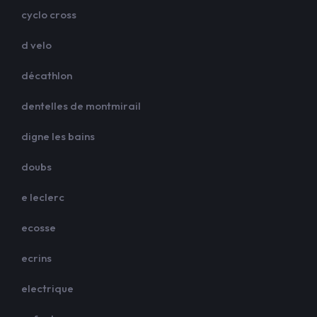
cyclo cross
d velo
décathlon
dentelles de montmirail
digne les bains
doubs
e leclerc
ecosse
ecrins
electrique