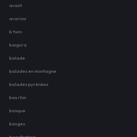
avant
avoriaz
b twin
baigura
balade
balades en montagne
balades pyrénées
bas rhin
basque
bauges
beaufortain