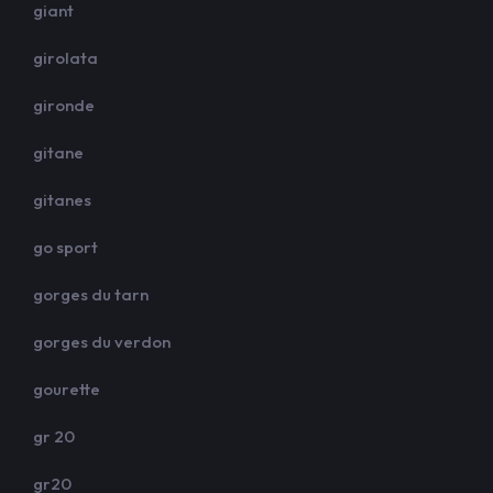
giant
girolata
gironde
gitane
gitanes
go sport
gorges du tarn
gorges du verdon
gourette
gr 20
gr20