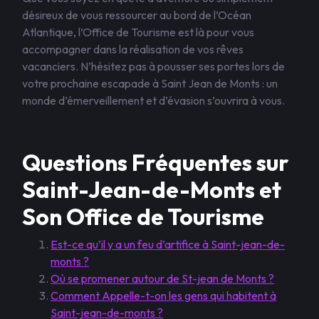
désireux de vous ressourcer au bord de l’Océan
Atlantique, l’Office de Tourisme est là pour vous
accompagner dans la réalisation de vos rêves
vacanciers. N’hésitez pas à pousser ses portes lors de
votre prochaine escapade à Saint Jean de Monts : un
monde d’émerveillement et d’évasion s’ouvrira à vous.
Questions Fréquentes sur
Saint-Jean-de-Monts et
Son Office de Tourisme
Est-ce qu’il y a un feu d’artifice à Saint-jean-de-
monts ?
Où se promener autour de St-jean de Monts ?
Comment Appelle-t-on les gens qui habitent à
Saint-jean-de-monts ?