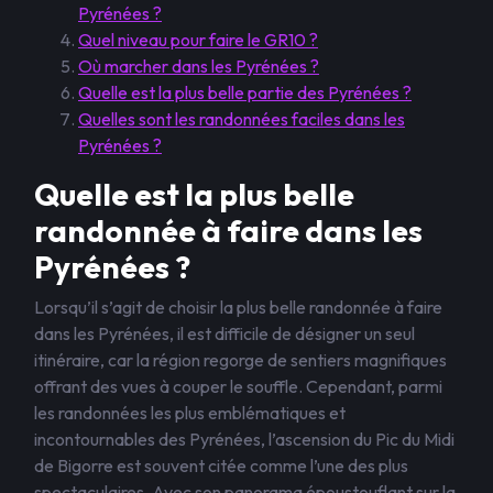
Pyrénées ?
Quel niveau pour faire le GR10 ?
Où marcher dans les Pyrénées ?
Quelle est la plus belle partie des Pyrénées ?
Quelles sont les randonnées faciles dans les
Pyrénées ?
Quelle est la plus belle
randonnée à faire dans les
Pyrénées ?
Lorsqu’il s’agit de choisir la plus belle randonnée à faire
dans les Pyrénées, il est difficile de désigner un seul
itinéraire, car la région regorge de sentiers magnifiques
offrant des vues à couper le souffle. Cependant, parmi
les randonnées les plus emblématiques et
incontournables des Pyrénées, l’ascension du Pic du Midi
de Bigorre est souvent citée comme l’une des plus
spectaculaires. Avec son panorama époustouflant sur la