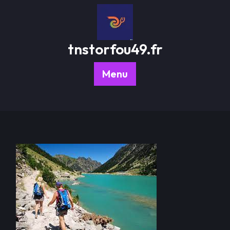
Passer
au
contenu
tnstorfou49.fr
Menu