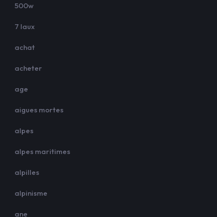
500w
7 laux
achat
acheter
age
aigues mortes
alpes
alpes maritimes
alpilles
alpinisme
ane