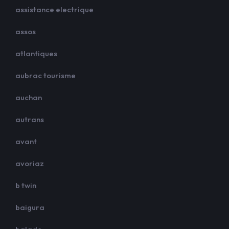
assistance electrique
assos
atlantiques
aubrac tourisme
auchan
autrans
avant
avoriaz
b twin
baigura