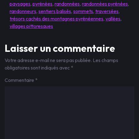
paysages
,
pyrénées
,
randonnées
,
randonnées pyrénées
,
randonneurs
,
sentiers balisés
,
sommets
,
traversées
,
trésors cachés des montagnes pyrénéennes
,
vallées
,
villages pittoresques
Laisser un commentaire
Votre adresse e-mail ne sera pas publiée.
Les champs
obligatoires sont indiqués avec
*
Commentaire
*