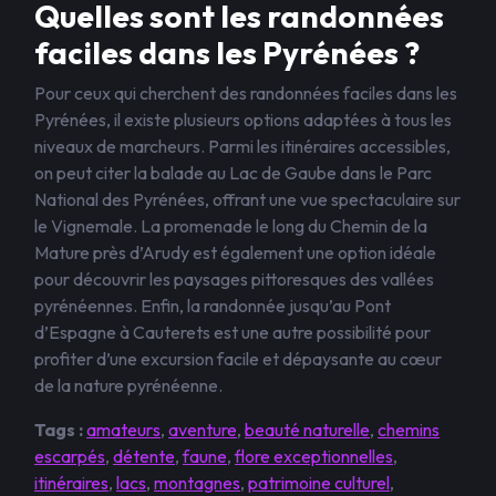
Quelles sont les randonnées
faciles dans les Pyrénées ?
Pour ceux qui cherchent des randonnées faciles dans les
Pyrénées, il existe plusieurs options adaptées à tous les
niveaux de marcheurs. Parmi les itinéraires accessibles,
on peut citer la balade au Lac de Gaube dans le Parc
National des Pyrénées, offrant une vue spectaculaire sur
le Vignemale. La promenade le long du Chemin de la
Mature près d’Arudy est également une option idéale
pour découvrir les paysages pittoresques des vallées
pyrénéennes. Enfin, la randonnée jusqu’au Pont
d’Espagne à Cauterets est une autre possibilité pour
profiter d’une excursion facile et dépaysante au cœur
de la nature pyrénéenne.
Tags :
amateurs
,
aventure
,
beauté naturelle
,
chemins
escarpés
,
détente
,
faune
,
flore exceptionnelles
,
itinéraires
,
lacs
,
montagnes
,
patrimoine culturel
,