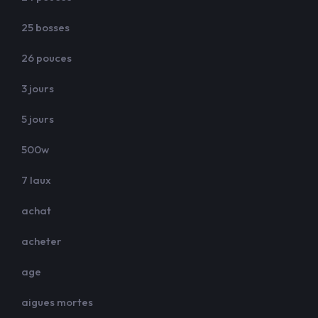
25 bosses
26 pouces
3 jours
5 jours
500w
7 laux
achat
acheter
age
aigues mortes