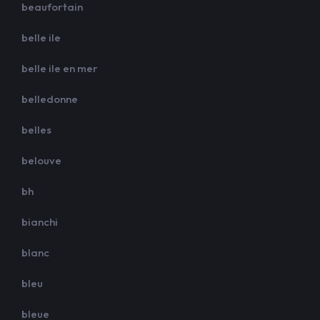
beaufortain
belle ile
belle ile en mer
belledonne
belles
belouve
bh
bianchi
blanc
bleu
bleue