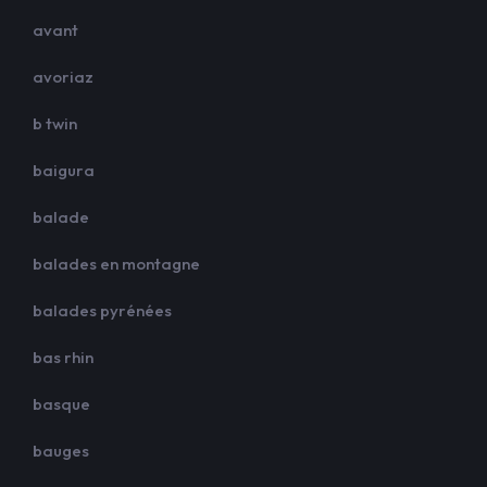
avant
avoriaz
b twin
baigura
balade
balades en montagne
balades pyrénées
bas rhin
basque
bauges