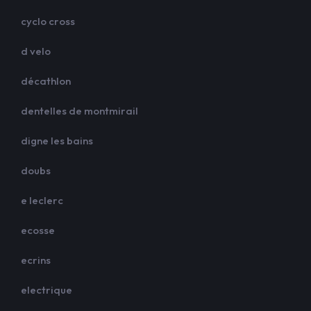
cyclo cross
d velo
décathlon
dentelles de montmirail
digne les bains
doubs
e leclerc
ecosse
ecrins
electrique