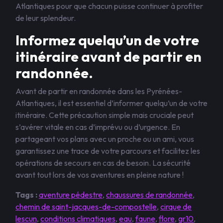
Atlantiques pour que chacun puisse continuer à profiter
de leur splendeur.
Informez quelqu’un de votre
itinéraire avant de partir en
randonnée.
Avant de partir en randonnée dans les Pyrénées-
Atlantiques, il est essentiel d’informer quelqu’un de votre
itinéraire. Cette précaution simple mais cruciale peut
s’avérer vitale en cas d’imprévu ou d’urgence. En
partageant vos plans avec un proche ou un ami, vous
garantissez une trace de votre parcours et facilitez les
opérations de secours en cas de besoin. La sécurité
avant tout lors de vos aventures en pleine nature !
Tags :
aventure pédestre
,
chaussures de randonnée
,
chemin de saint-jacques-de-compostelle
,
cirque de
lescun
,
conditions climatiques
,
eau
,
faune
,
flore
,
gr10
,