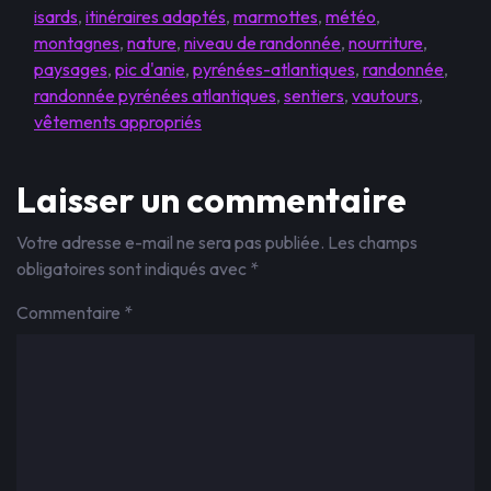
isards
,
itinéraires adaptés
,
marmottes
,
météo
,
montagnes
,
nature
,
niveau de randonnée
,
nourriture
,
paysages
,
pic d'anie
,
pyrénées-atlantiques
,
randonnée
,
randonnée pyrénées atlantiques
,
sentiers
,
vautours
,
vêtements appropriés
Laisser un commentaire
Votre adresse e-mail ne sera pas publiée.
Les champs
obligatoires sont indiqués avec
*
Commentaire
*