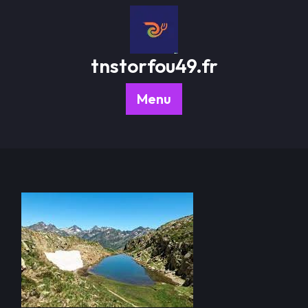
Passer
au
contenu
tnstorfou49.fr
Menu