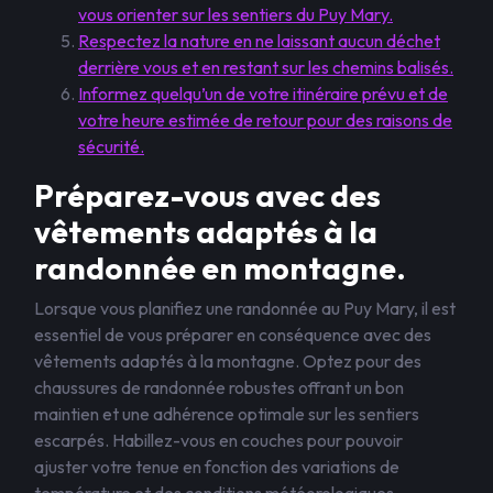
vous orienter sur les sentiers du Puy Mary.
Respectez la nature en ne laissant aucun déchet
derrière vous et en restant sur les chemins balisés.
Informez quelqu’un de votre itinéraire prévu et de
votre heure estimée de retour pour des raisons de
sécurité.
Préparez-vous avec des
vêtements adaptés à la
randonnée en montagne.
Lorsque vous planifiez une randonnée au Puy Mary, il est
essentiel de vous préparer en conséquence avec des
vêtements adaptés à la montagne. Optez pour des
chaussures de randonnée robustes offrant un bon
maintien et une adhérence optimale sur les sentiers
escarpés. Habillez-vous en couches pour pouvoir
ajuster votre tenue en fonction des variations de