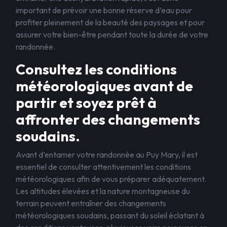
important de prévoir une bonne réserve d’eau pour
profiter pleinement de la beauté des paysages et pour
assurer votre bien-être pendant toute la durée de votre
randonnée.
Consultez les conditions
météorologiques avant de
partir et soyez prêt à
affronter des changements
soudains.
Avant d’entamer votre randonnée au Puy Mary, il est
essentiel de consulter attentivement les conditions
météorologiques afin de vous préparer adéquatement.
Les altitudes élevées et la nature montagneuse du
terrain peuvent entraîner des changements
météorologiques soudains, passant du soleil éclatant à