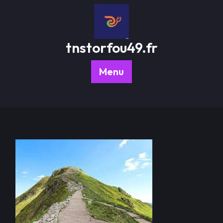
Passer
au
contenu
tnstorfou49.fr
Menu