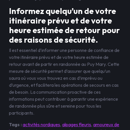
Informez quelqu’un de votre
itinéraire prévu et de votre
heure estimée de retour pour
des raisons de sécurité.
Il est essentiel d’informer une personne de confiance de
votre itinéraire prévu et de votre heure estimée de
retour avant de partir en randonnée au Puy Mary. Cette
mesure de sécurité permet d’assurer que quelqu’un
saura où vous vous trouvez en cas d’imprévu ou
d’urgence, et facilitera les opérations de secours en cas
de besoin. La communication proactive de ces
informations peut contribuer à garantir une expérience
de randonnée plus sûre et sereine pour tous les
participants.
Tags :
activités nordiques
,
alpages fleuris
,
amoureux de