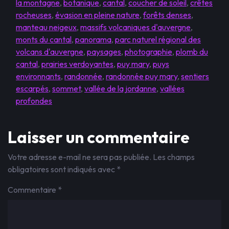
la montagne
,
botanique
,
cantal
,
coucher de soleil
,
crêtes
rocheuses
,
évasion en pleine nature
,
forêts denses
,
manteau neigeux
,
massifs volcaniques d'auvergne
,
monts du cantal
,
panorama
,
parc naturel régional des
volcans d'auvergne
,
paysages
,
photographie
,
plomb du
cantal
,
prairies verdoyantes
,
puy mary
,
puys
environnants
,
randonnée
,
randonnée puy mary
,
sentiers
escarpés
,
sommet
,
vallée de la jordanne
,
vallées
profondes
Laisser un commentaire
Votre adresse e-mail ne sera pas publiée.
Les champs
obligatoires sont indiqués avec
*
Commentaire
*