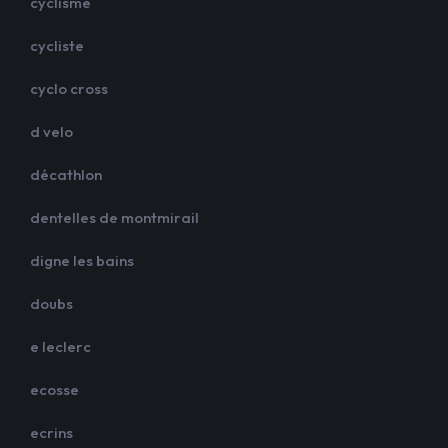
cyclisme
cycliste
cyclo cross
d velo
décathlon
dentelles de montmirail
digne les bains
doubs
e leclerc
ecosse
ecrins