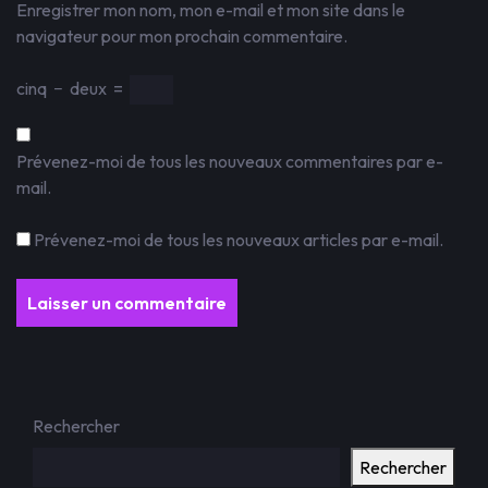
Enregistrer mon nom, mon e-mail et mon site dans le
navigateur pour mon prochain commentaire.
cinq
−
deux
=
Prévenez-moi de tous les nouveaux commentaires par e-
mail.
Prévenez-moi de tous les nouveaux articles par e-mail.
Rechercher
Rechercher