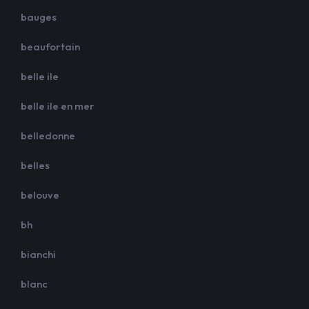
bauges
beaufortain
belle ile
belle ile en mer
belledonne
belles
belouve
bh
bianchi
blanc