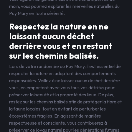
main, vous pourrez explorer les merveilles naturelles du
Puy Mary en toute sérénité.
Respectez la nature en ne
laissant aucun déchet
derrière vous et en restant
sur les chemins balisés.
Lors de votre randonnée au Puy Mary, il est essentiel de
respecter la nature en adoptant des comportements
responsables. Veillez à ne laisser aucun déchet derrière
vous, en emportant avec vous tous vos détritus pour
préserver la beauté et la propreté des lieux. De plus,
restez sur les chemins balisés afin de protéger la flore et
la faune locales, tout en évitant de perturber les
écosystèmes fragiles. En agissant de manière
respectueuse et consciente, vous contribuerez à
préserver ce joyau naturel pour les générations futures.