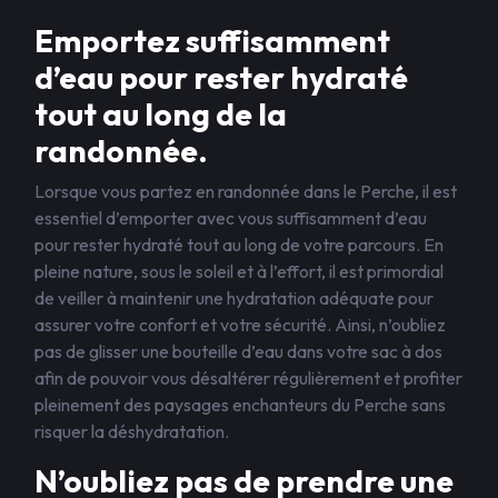
Emportez suffisamment
d’eau pour rester hydraté
tout au long de la
randonnée.
Lorsque vous partez en randonnée dans le Perche, il est
essentiel d’emporter avec vous suffisamment d’eau
pour rester hydraté tout au long de votre parcours. En
pleine nature, sous le soleil et à l’effort, il est primordial
de veiller à maintenir une hydratation adéquate pour
assurer votre confort et votre sécurité. Ainsi, n’oubliez
pas de glisser une bouteille d’eau dans votre sac à dos
afin de pouvoir vous désaltérer régulièrement et profiter
pleinement des paysages enchanteurs du Perche sans
risquer la déshydratation.
N’oubliez pas de prendre une