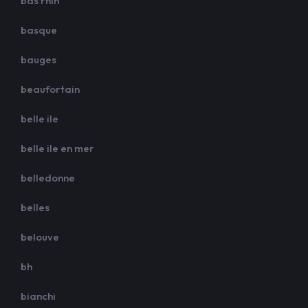
bas rhin
basque
bauges
beaufortain
belle ile
belle ile en mer
belledonne
belles
belouve
bh
bianchi