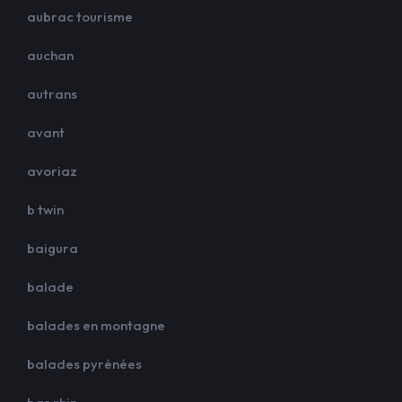
aubrac tourisme
auchan
autrans
avant
avoriaz
b twin
baigura
balade
balades en montagne
balades pyrénées