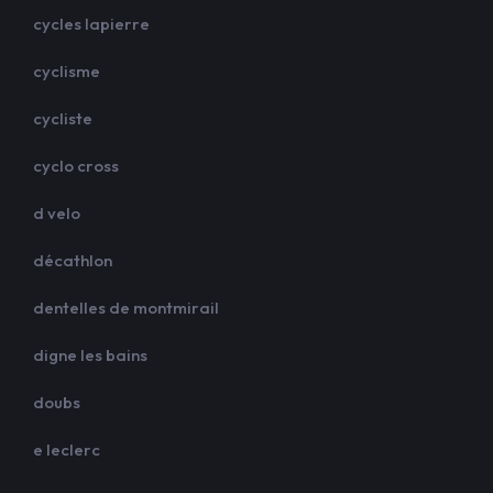
cycles lapierre
cyclisme
cycliste
cyclo cross
d velo
décathlon
dentelles de montmirail
digne les bains
doubs
e leclerc