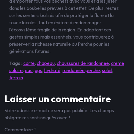
à emporter tous vos déchets avec vous et à les jeter
dans les poubelles prévues à cet effet. De plus, restez
sur les sentiers balisés afin de protéger la flore et la
faune locales, tout en évitant d’endommager
l’écosystème fragile de la région. En adoptant ces
gestes simples mais essentiels, vous contribuerez à
préserver la richesse naturelle du Perche pour les
générations futures.
Tags :
carte
,
chapeau
,
chaussures de randonnée
,
crème
solaire
,
eau
,
gps
,
hydraté
,
randonnée perche
,
soleil
,
terrain
Laisser un commentaire
Votre adresse e-mail ne sera pas publiée.
Les champs
obligatoires sont indiqués avec
*
Commentaire
*