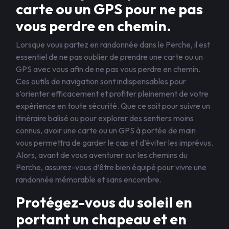
carte ou un GPS pour ne pas
vous perdre en chemin.
Lorsque vous partez en randonnée dans le Perche, il est
essentiel de ne pas oublier de prendre une carte ou un
GPS avec vous afin de ne pas vous perdre en chemin.
Ces outils de navigation sont indispensables pour
s’orienter efficacement et profiter pleinement de votre
expérience en toute sécurité. Que ce soit pour suivre un
itinéraire balisé ou pour explorer des sentiers moins
connus, avoir une carte ou un GPS à portée de main
vous permettra de garder le cap et d’éviter les imprévus.
Alors, avant de vous aventurer sur les chemins du
Perche, assurez-vous d’être bien équipé pour vivre une
randonnée mémorable et sans encombre.
Protégez-vous du soleil en
portant un chapeau et en