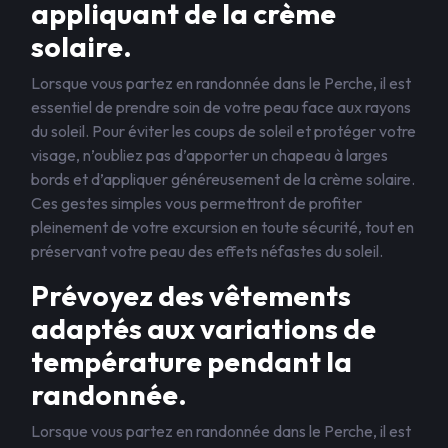
appliquant de la crème
solaire.
Lorsque vous partez en randonnée dans le Perche, il est
essentiel de prendre soin de votre peau face aux rayons
du soleil. Pour éviter les coups de soleil et protéger votre
visage, n’oubliez pas d’apporter un chapeau à larges
bords et d’appliquer généreusement de la crème solaire.
Ces gestes simples vous permettront de profiter
pleinement de votre excursion en toute sécurité, tout en
préservant votre peau des effets néfastes du soleil.
Prévoyez des vêtements
adaptés aux variations de
température pendant la
randonnée.
Lorsque vous partez en randonnée dans le Perche, il est