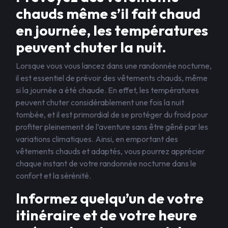
chauds même s’il fait chaud
en journée, les températures
peuvent chuter la nuit.
Lorsque vous vous lancez dans une randonnée nocturne,
il est essentiel de prévoir des vêtements chauds, même
si la journée a été chaude. En effet, les températures
peuvent chuter considérablement une fois la nuit
tombée, et il est primordial de se protéger du froid pour
profiter pleinement de l’aventure sans être gêné par les
variations climatiques. Ainsi, en emportant des
vêtements chauds et adaptés, vous pourrez apprécier
chaque instant de votre randonnée nocturne dans le
confort et la sérénité.
Informez quelqu’un de votre
itinéraire et de votre heure