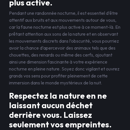
plus active.
Pendant une randonnée nocturne, il est essentiel d’être
attentif aux bruits et aux mouvements autour de vous,
car la faune nocturne est plus active à ce moment-là. En
prêtant attention aux sons de la nature et en observant
les mouvements discrets dans l’obscurité, vous pourriez
avoir la chance d’apercevoir des animaux tels que des
chouettes, des renards ou même des cerfs, ajoutant
ainsi une dimension fascinante à votre expérience
nocturne en pleine nature. Soyez donc vigilant et ouvrez
grands vos sens pour profiter pleinement de cette
immersion dans le monde mystérieux de la nuit.
Respectez la nature en ne
laissant aucun déchet
derrière vous. Laissez
seulement vos empreintes.