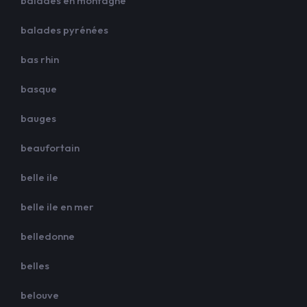
balades en montagne
balades pyrénées
bas rhin
basque
bauges
beaufortain
belle ile
belle ile en mer
belledonne
belles
belouve