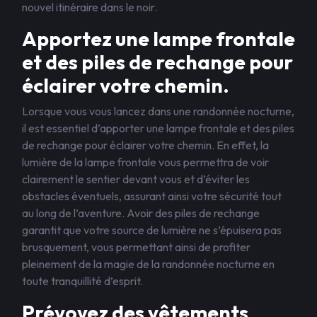
nouvel itinéraire dans le noir.
Apportez une lampe frontale
et des piles de rechange pour
éclairer votre chemin.
Lorsque vous vous lancez dans une randonnée nocturne,
il est essentiel d’apporter une lampe frontale et des piles
de rechange pour éclairer votre chemin. En effet, la
lumière de la lampe frontale vous permettra de voir
clairement le sentier devant vous et d’éviter les
obstacles éventuels, assurant ainsi votre sécurité tout
au long de l’aventure. Avoir des piles de rechange
garantit que votre source de lumière ne s’épuisera pas
brusquement, vous permettant ainsi de profiter
pleinement de la magie de la randonnée nocturne en
toute tranquillité d’esprit.
Prévoyez des vêtements