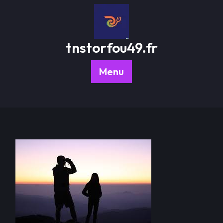
Passer
au
contenu
tnstorfou49.fr
Menu