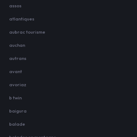
assos
atlantiques
aubrac tourisme
auchan
autrans
avant
avoriaz
b twin
baigura
balade