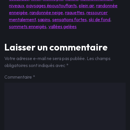
niveaux
,
paysages époustouflants
,
plein air
,
randonnée
enneigée
,
randonnée neige
,
raquettes
,
ressourcer
mentalement
,
sapins
,
sensations fortes
,
ski de fond
,
sommets enneigés
,
vallées gelées
Laisser un commentaire
Votre adresse e-mail ne sera pas publiée.
Les champs
obligatoires sont indiqués avec
*
Commentaire
*