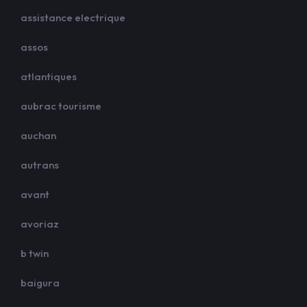
assistance electrique
assos
atlantiques
aubrac tourisme
auchan
autrans
avant
avoriaz
b twin
baigura