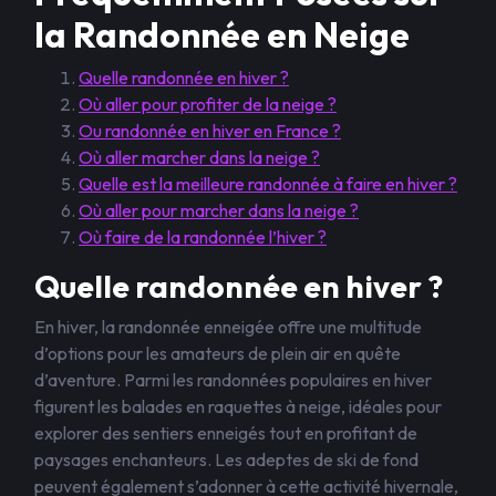
la Randonnée en Neige
Quelle randonnée en hiver ?
Où aller pour profiter de la neige ?
Ou randonnée en hiver en France ?
Où aller marcher dans la neige ?
Quelle est la meilleure randonnée à faire en hiver ?
Où aller pour marcher dans la neige ?
Où faire de la randonnée l’hiver ?
Quelle randonnée en hiver ?
En hiver, la randonnée enneigée offre une multitude
d’options pour les amateurs de plein air en quête
d’aventure. Parmi les randonnées populaires en hiver
figurent les balades en raquettes à neige, idéales pour
explorer des sentiers enneigés tout en profitant de
paysages enchanteurs. Les adeptes de ski de fond
peuvent également s’adonner à cette activité hivernale,