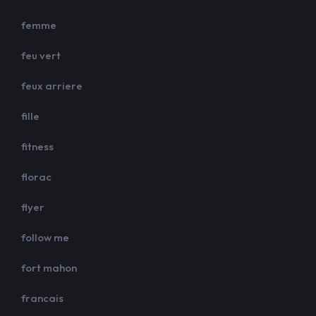
femme
feu vert
feux arriere
fille
fitness
florac
flyer
follow me
fort mahon
francais