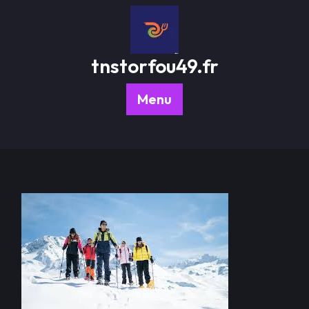
Passer
au
contenu
tnstorfou49.fr
Menu