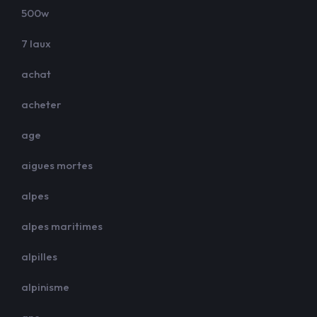
500w
7 laux
achat
acheter
age
aigues mortes
alpes
alpes maritimes
alpilles
alpinisme