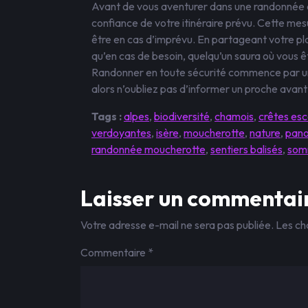
Avant de vous aventurer dans une randonnée au
confiance de votre itinéraire prévu. Cette mes
être en cas d’imprévu. En partageant votre p
qu’en cas de besoin, quelqu’un saura où vous êt
Randonner en toute sécurité commence par u
alors n’oubliez pas d’informer un proche avan
Tags :
alpes
,
biodiversité
,
chamois
,
crêtes es
verdoyantes
,
isère
,
moucherotte
,
nature
,
pano
randonnée moucherotte
,
sentiers balisés
,
som
Laisser un commentai
Votre adresse e-mail ne sera pas publiée.
Les ch
Commentaire
*