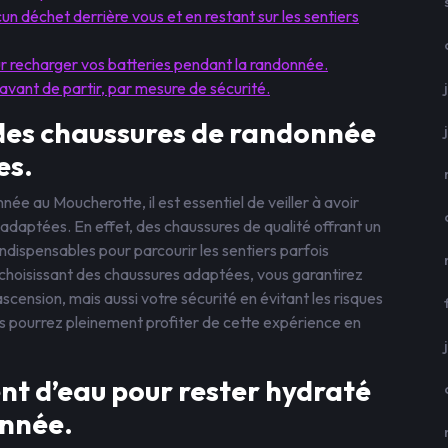
un déchet derrière vous et en restant sur les sentiers
r recharger vos batteries pendant la randonnée.
 avant de partir, par mesure de sécurité.
 des chaussures de randonnée
es.
ée au Moucherotte, il est essentiel de veiller à avoir
daptées. En effet, des chaussures de qualité offrant un
ndispensables pour parcourir les sentiers parfois
choisissant des chaussures adaptées, vous garantirez
scension, mais aussi votre sécurité en évitant les risques
us pourrez pleinement profiter de cette expérience en
nt d’eau pour rester hydraté
onnée.