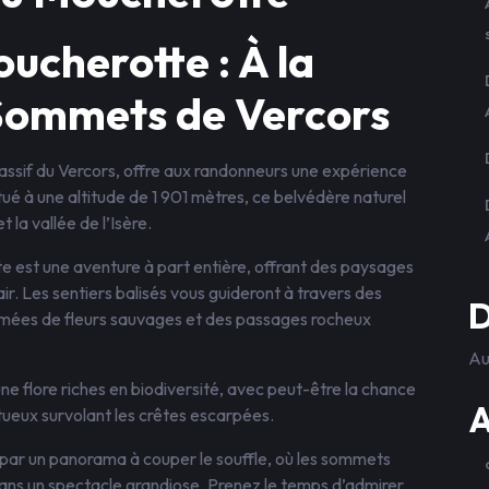
cherotte : À la
Sommets de Vercors
if du Vercors, offre aux randonneurs une expérience
tué à une altitude de 1 901 mètres, ce belvédère naturel
 la vallée de l’Isère.
est une aventure à part entière, offrant des paysages
air. Les sentiers balisés vous guideront à travers des
D
semées de fleurs sauvages et des passages rocheux
Au
ne flore riches en biodiversité, avec peut-être la chance
A
ueux survolant les crêtes escarpées.
 par un panorama à couper le souffle, où les sommets
ans un spectacle grandiose. Prenez le temps d’admirer