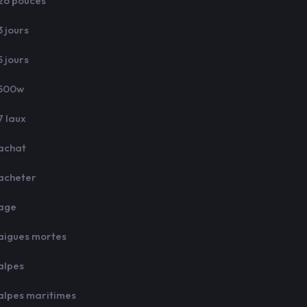
26 pouces
3 jours
5 jours
500w
7 laux
achat
acheter
age
aigues mortes
alpes
alpes maritimes