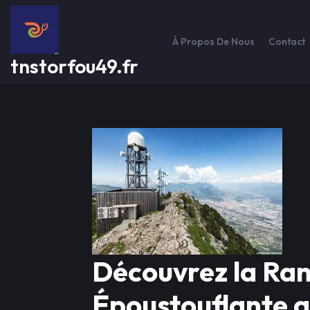
Passer
au
contenu
À Propos De Nous
Contact
tnstorfou49.fr
Découvrez la Ra
Époustouflante 