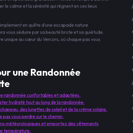
 le calme et la sérénité qui règnent en ces lieux
simplement en quête d’une escapade nature
a vous séduire par sa beauté brute et sa quiétude.
ure unique au cœur du Vercors, où chaque pas vous
pour une Randonnée
tte
 de randonnée confortables et adaptées.
ter hydraté tout au long de la randonnée.
chapeau, des lunettes de soleil et de la crème solaire.
 pas vous perdre sur le chemin.
tions météorologiques et emportez des vêtements
e température.