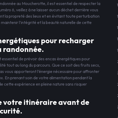
ndonnée au Moucherotte, il est essentiel de respecter la
numéro 6, veillez à ne laisser aucun déchet derrière vous
ant la propreté des lieux et en évitant toute perturbation
aintenir l’intégrité et la beauté naturelle de cette
énergétiques pour recharger
la randonnée.
t essentiel de prévoir des encas énergétiques pour
ité tout au long du parcours. Que ce soit des fruits secs,
ncas vous apporteront l’énergie nécessaire pour affronter
x. En prenant soin de votre alimentation pendant la
e cette expérience en pleine nature sans risquer
 votre itinéraire avant de
curité.