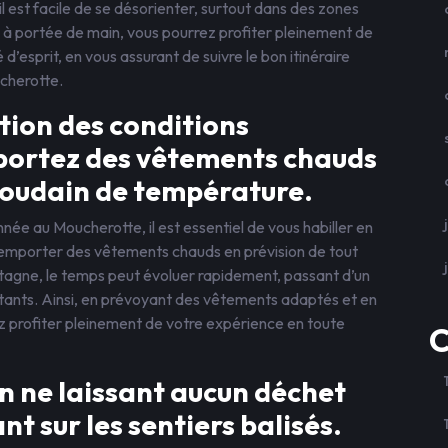
 est facile de se désorienter, surtout dans des zones
le à portée de main, vous pourrez profiter pleinement de
 d’esprit, en vous assurant de suivre le bon itinéraire
cherotte.
tion des conditions
portez des vêtements chauds
oudain de température.
ée au Moucherotte, il est essentiel de vous habiller en
’emporter des vêtements chauds en prévision de tout
gne, le temps peut évoluer rapidement, passant d’un
instants. Ainsi, en prévoyant des vêtements adaptés et en
rez profiter pleinement de votre expérience en toute
C
en ne laissant aucun déchet
nt sur les sentiers balisés.