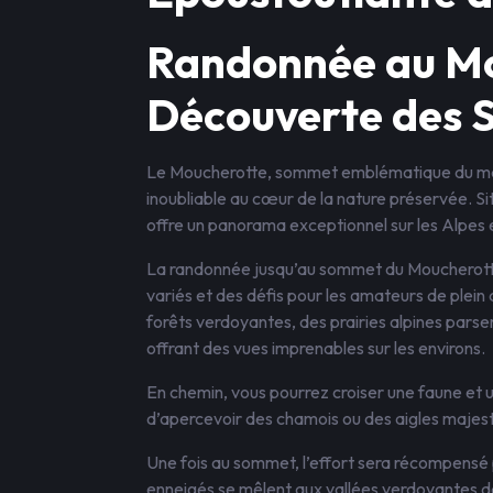
Randonnée au Mou
Découverte des 
Le Moucherotte, sommet emblématique du mass
inoubliable au cœur de la nature préservée. Si
offre un panorama exceptionnel sur les Alpes et
La randonnée jusqu’au sommet du Moucherotte 
variés et des défis pour les amateurs de plein 
forêts verdoyantes, des prairies alpines par
offrant des vues imprenables sur les environs.
En chemin, vous pourrez croiser une faune et u
d’apercevoir des chamois ou des aigles majest
Une fois au sommet, l’effort sera récompensé
enneigés se mêlent aux vallées verdoyantes d