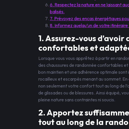
6. Respectez la nature en ne laissant auc
balisés.
7. Prévoyez des encas énergétiques pou
8. Informez quelqu’un de votre itinéraire
1. Assurez-vous d’avoir
confortables et adapté
Lorsque vous vous apprêtez à partir en randonn
des chaussures de randonnée confortables et a
bon maintien et une adhérence optimale sont i
rocailleux et escarpés menant au sommet. En 
non seulement votre confort tout au long de l’a
de glissades ou de blessures. Ainsi équipé, vo
pleine nature sans contraintes ni soucis.
2. Apportez suffisamme
tout au long de la rand