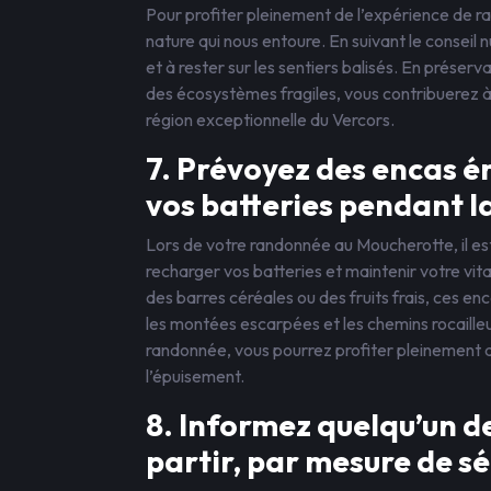
Pour profiter pleinement de l’expérience de ra
nature qui nous entoure. En suivant le conseil 
et à rester sur les sentiers balisés. En préserv
des écosystèmes fragiles, vous contribuerez à m
région exceptionnelle du Vercors.
7. Prévoyez des encas 
vos batteries pendant 
Lors de votre randonnée au Moucherotte, il es
recharger vos batteries et maintenir votre vital
des barres céréales ou des fruits frais, ces e
les montées escarpées et les chemins rocailleu
randonnée, vous pourrez profiter pleinement d
l’épuisement.
8. Informez quelqu’un de
partir, par mesure de sé