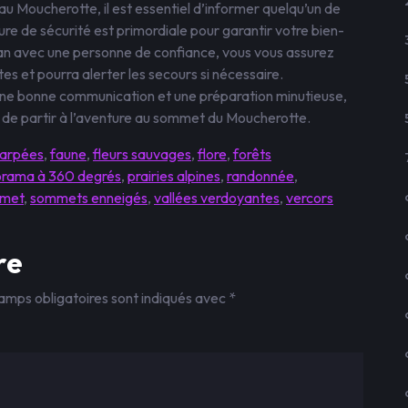
 Moucherotte, il est essentiel d’informer quelqu’un de
ure de sécurité est primordiale pour garantir votre bien-
lan avec une personne de confiance, vous vous assurez
es et pourra alerter les secours si nécessaire.
ne bonne communication et une préparation minutieuse,
t de partir à l’aventure au sommet du Moucherotte.
carpées
,
faune
,
fleurs sauvages
,
flore
,
forêts
rama à 360 degrés
,
prairies alpines
,
randonnée
,
met
,
sommets enneigés
,
vallées verdoyantes
,
vercors
re
amps obligatoires sont indiqués avec
*