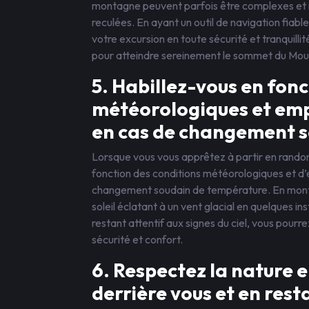
montagne peuvent parfois être complexes et il
reculées. En ayant un outil de navigation fiab
votre excursion en toute sécurité et tranquillité
pour atteindre sereinement le sommet du Mou
5. Habillez-vous en fonc
météorologiques et em
en cas de changement s
Lorsque vous vous apprêtez à partir en randonn
fonction des conditions météorologiques et d
changement soudain de température. En monta
soleil éclatant à un vent glacial en quelques 
restant attentif aux signes du ciel, vous pour
sécurité et confort.
6. Respectez la nature 
derrière vous et en resta