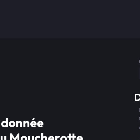
D
ndonnée
au Moucherotte