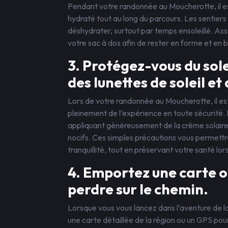
Pendant votre randonnée au Moucherotte, il es
hydraté tout au long du parcours. Les sentier
déshydrater, surtout par temps ensoleillé. As
votre sac à dos afin de rester en forme et en
3. Protégez-vous du sol
des lunettes de soleil et
Lors de votre randonnée au Moucherotte, il est
pleinement de l’expérience en toute sécurité. 
appliquant généreusement de la crème solaire
nocifs. Ces simples précautions vous permettr
tranquillité, tout en préservant votre santé lor
4. Emportez une carte o
perdre sur le chemin.
Lorsque vous vous lancez dans l’aventure de l
une carte détaillée de la région ou un GPS pou