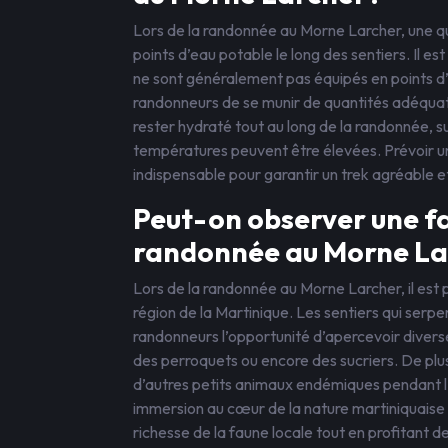
Lors de la randonnée au Morne Larcher, une q
points d’eau potable le long des sentiers. Il e
ne sont généralement pas équipés en points d
randonneurs de se munir de quantités adéquates
rester hydraté tout au long de la randonnée, s
températures peuvent être élevées. Prévoir une
indispensable pour garantir un trek agréable e
Peut-on observer une fau
randonnée au Morne La
Lors de la randonnée au Morne Larcher, il est 
région de la Martinique. Les sentiers qui serpe
randonneurs l’opportunité d’apercevoir diverse
des perroquets ou encore des sucriers. De plus,
d’autres petits animaux endémiques pendant l
immersion au cœur de la nature martiniquaise 
richesse de la faune locale tout en profitant 