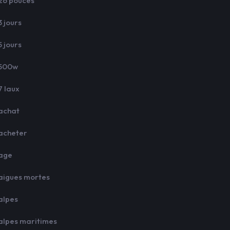
26 pouces
3 jours
5 jours
500w
7 laux
achat
acheter
age
aigues mortes
alpes
alpes maritimes