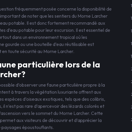
uestion fréquemment posée concerne la disponibilité de
st important de noter que les sentiers du Morne Larcher
’eau potable. Il est donc fortement recommandé aux
 d’eau potable pour leur excursion. Il est essentiel de
urtout dans un environnement tropical où les
 gourde ou une bouteille d’eau réutilisable est
t en toute sécurité au Morne Larcher.
ne particulière lors de la
rcher?
possible d’observer une faune particulière propre à la
ntent à travers la végétation luxuriante offrent aux
s espèces d’oiseaux exotiques, tels que des colibris,
 il n’est pas rare d’apercevoir des lézards colorés et
’ascension vers le sommet du Morne Larcher. Cette
permet aux visiteurs de découvrir et d’apprécier la
de paysages époustouflants.