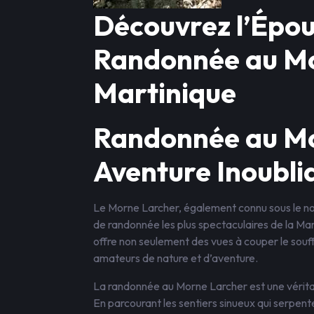
Découvrez l’Épou
Randonnée au Mo
Martinique
Randonnée au Mo
Aventure Inoubli
Le Morne Larcher, également connu sous le no
de randonnée les plus spectaculaires de la Mar
offre non seulement des vues à couper le souff
amateurs de nature et d’aventure.
La randonnée au Morne Larcher est une vérita
En parcourant les sentiers sinueux qui serpent