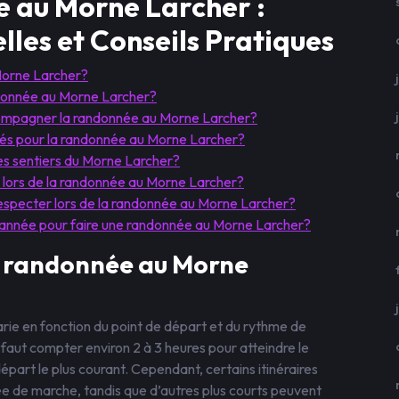
 au Morne Larcher :
lles et Conseils Pratiques
 Morne Larcher?
andonnée au Morne Larcher?
ccompagner la randonnée au Morne Larcher?
s pour la randonnée au Morne Larcher?
 les sentiers du Morne Larcher?
 lors de la randonnée au Morne Larcher?
à respecter lors de la randonnée au Morne Larcher?
 l’année pour faire une randonnée au Morne Larcher?
la randonnée au Morne
rie en fonction du point de départ et du rythme de
aut compter environ 2 à 3 heures pour atteindre le
part le plus courant. Cependant, certains itinéraires
e de marche, tandis que d’autres plus courts peuvent