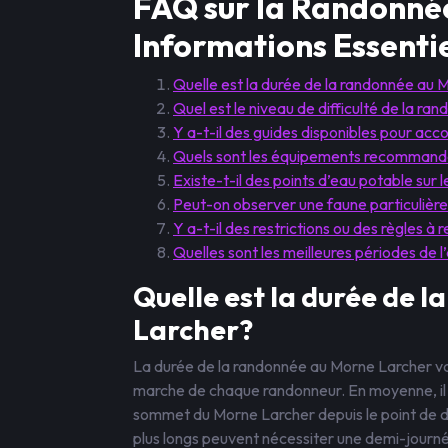
FAQ sur la Randonnée
Informations Essentie
Quelle est la durée de la randonnée au
Quel est le niveau de difficulté de la r
Y a-t-il des guides disponibles pour a
Quels sont les équipements recommandé
Existe-t-il des points d’eau potable sur
Peut-on observer une faune particulière
Y a-t-il des restrictions ou des règles 
Quelles sont les meilleures périodes de
Quelle est la durée de 
Larcher?
La durée de la randonnée au Morne Larcher va
marche de chaque randonneur. En moyenne, il f
sommet du Morne Larcher depuis le point de dé
plus longs peuvent nécessiter une demi-journé