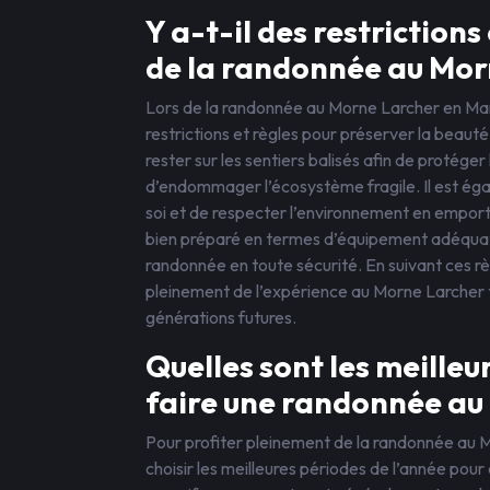
Y a-t-il des restrictions
de la randonnée au Mor
Lors de la randonnée au Morne Larcher en Marti
restrictions et règles pour préserver la beaut
rester sur les sentiers balisés afin de protéger 
d’endommager l’écosystème fragile. Il est éga
soi et de respecter l’environnement en emportan
bien préparé en termes d’équipement adéquat, 
randonnée en toute sécurité. En suivant ces rè
pleinement de l’expérience au Morne Larcher t
générations futures.
Quelles sont les meilleu
faire une randonnée au
Pour profiter pleinement de la randonnée au 
choisir les meilleures périodes de l’année pour