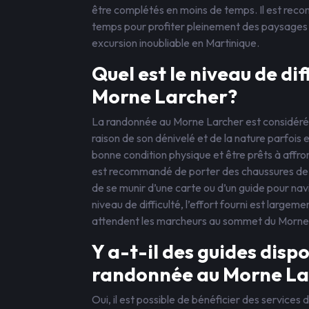
être complétés en moins de temps. Il est re
temps pour profiter pleinement des paysages 
excursion inoubliable en Martinique.
Quel est le niveau de di
Morne Larcher?
La randonnée au Morne Larcher est considérée 
raison de son dénivelé et de la nature parfois
bonne condition physique et être prêts à affro
est recommandé de porter des chaussures de
de se munir d’une carte ou d’un guide pour nav
niveau de difficulté, l’effort fourni est larg
attendent les marcheurs au sommet du Morne
Y a-t-il des guides dis
randonnée au Morne La
Oui, il est possible de bénéficier des servic