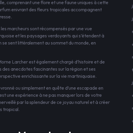
le, comprenant une flore et une faune uniques à cette
parfum enivrant des fleurs tropicales accompagnent
resse.
, les marcheurs sont récompensés par une vue
urquoise et les paysages verdoyants qui s’étendent à
n se sent littéralement au sommet du monde, en
Morne Larcher est également chargé d’histoire et de
s des anecdotes fascinantes sur la région et ses
rspective enrichissante sur la vie martiniquaise.
vronné ou simplement en quête d’une escapade en
est une expérience à ne pas manquer lors de votre
rveillé par la splendeur de ce joyau naturel et à créer
 tropical.