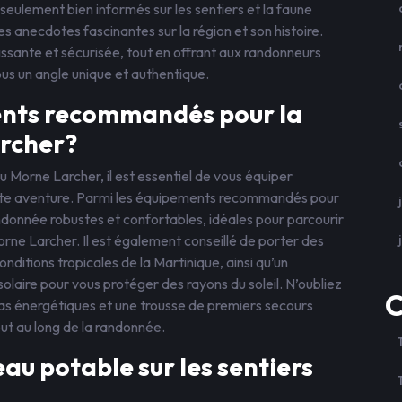
eulement bien informés sur les sentiers et la faune
s anecdotes fascinantes sur la région et son histoire.
issante et sécurisée, tout en offrant aux randonneurs
ous un angle unique et authentique.
ents recommandés pour la
rcher?
 Morne Larcher, il est essentiel de vous équiper
tte aventure. Parmi les équipements recommandés pour
ndonnée robustes et confortables, idéales pour parcourir
orne Larcher. Il est également conseillé de porter des
ditions tropicales de la Martinique, ainsi qu’un
solaire pour vous protéger des rayons du soleil. N’oubliez
C
s énergétiques et une trousse de premiers secours
out au long de la randonnée.
eau potable sur les sentiers