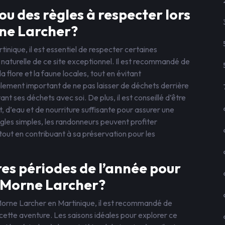
 ou des règles à respecter lors
ne Larcher?
nique, il est essentiel de respecter certaines
é naturelle de ce site exceptionnel. Il est recommandé de
la flore et la faune locales, tout en évitant
lement important de ne pas laisser de déchets derrière
t ses déchets avec soi. De plus, il est conseillé d’être
d’eau et de nourriture suffisante pour assurer une
gles simples, les randonneurs peuvent profiter
out en contribuant à sa préservation pour les
res périodes de l’année pour
 Morne Larcher?
Morne Larcher en Martinique, il est recommandé de
 cette aventure. Les saisons idéales pour explorer ce