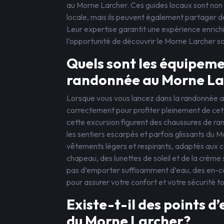
au Morne Larcher. Ces guides locaux sont non s
locale, mais ils peuvent également partager de
Leur expertise garantit une expérience enrich
l’opportunité de découvrir le Morne Larcher s
Quels sont les équipem
randonnée au Morne La
Lorsque vous vous lancez dans la randonnée au
correctement pour profiter pleinement de ce
cette excursion figurent des chaussures de ra
les sentiers escarpés et parfois glissants du M
vêtements légers et respirants, adaptés aux con
chapeau, des lunettes de soleil et de la crème 
pas d’emporter suffisamment d’eau, des en-ca
pour assurer votre confort et votre sécurité t
Existe-t-il des points d’
du Morne Larcher?