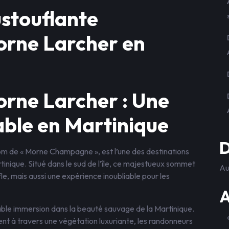
stouflante
rne Larcher en
rne Larcher : Une
able en Martinique
D
m de « Morne Champagne », est l’une des destinations
tinique. Situé dans le sud de l’île, ce majestueux sommet
Au
le, mais aussi une expérience inoubliable pour les
A
ble immersion dans la beauté sauvage de la Martinique.
ent à travers une végétation luxuriante, les randonneurs