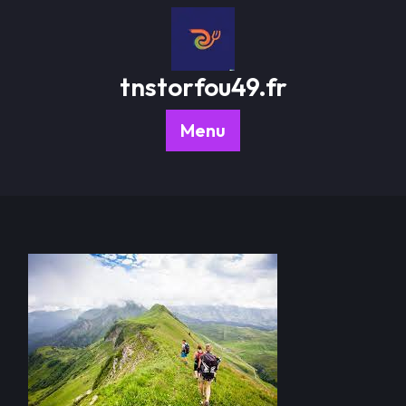
Passer
au
contenu
tnstorfou49.fr
Menu