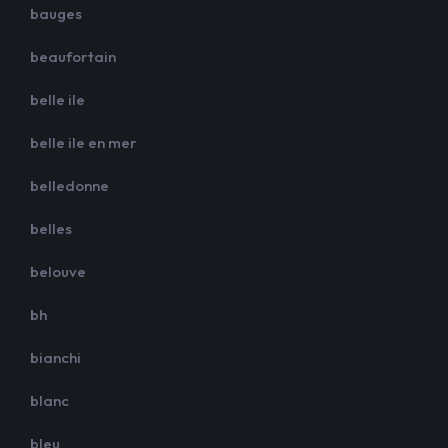
bauges
beaufortain
belle ile
belle ile en mer
belledonne
belles
belouve
bh
bianchi
blanc
bleu