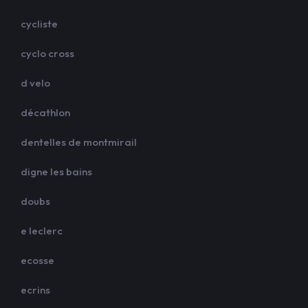
cycliste
cyclo cross
d velo
décathlon
dentelles de montmirail
digne les bains
doubs
e leclerc
ecosse
ecrins