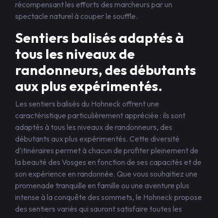
récompensant les efforts des marcheurs par un
spectacle naturel à couper le souffle.
Sentiers balisés adaptés à
tous les niveaux de
randonneurs, des débutants
aux plus expérimentés.
Les sentiers balisés du Hohneck offrent une
caractéristique particulièrement appréciée : ils sont
adaptés à tous les niveaux de randonneurs, des
débutants aux plus expérimentés. Cette diversité
d’itinéraires permet à chacun de profiter pleinement de
la beauté des Vosges en fonction de ses capacités et de
son expérience en randonnée. Que vous souhaitiez une
promenade tranquille en famille ou une aventure plus
intense à la conquête des sommets, le Hohneck propose
des sentiers variés qui sauront satisfaire toutes les