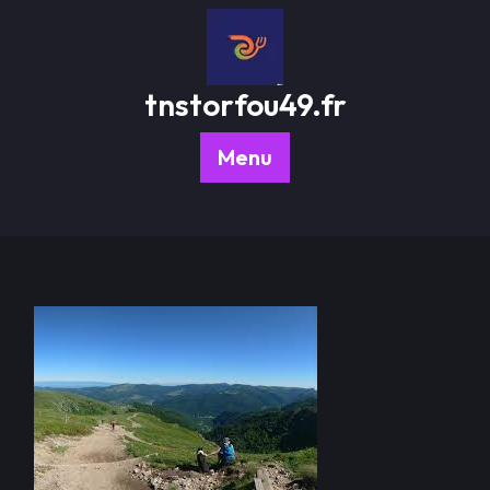
Passer
au
contenu
tnstorfou49.fr
Menu