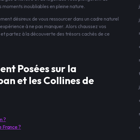
s moments inoubliables en pleine nature.
ment désireux de vous ressourcer dans un cadre naturel
 expérience à ne pas manquer. Alors chaussez vos
 et partez à la découverte des trésors cachés de ce
nt Posées sur la
n et les Collines de
n ?
de France ?