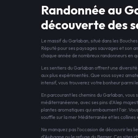
Randonnée au Gar
découverte des s
Le massif du Garlaban, situé dans les Bouches
Réputé pour ses paysages sauvages et son am
chaque année de nombreux randonneurs en quê
Les sentiers du Garlaban offrent une diversit
aux plus expérimentés. Que vous soyez amateu
intensif, vous trouverez votre bonheur parmi le
En parcourant les chemins du Garlaban, vous s
méditerranéenne, avec ses pins d’Alep majest
plantes aromatiques qui embaument l’air. Vo
souffle sur la mer Méditerranée et les collines
Ne manquez pas l’occasion de découvrir les li
d’Aubagne ou le refuge du Berger. Ces sites c