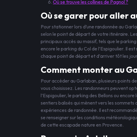
Où se trouve les collines de Pagnol ?
Où se garer pour aller 
Pour stationner lors d’une randonnée au Garla
selon le point de départ de votre itinéraire. L
principaux accès au massif, tels que le parking
encore le parking du Col de l’Espigoulier. Il e
chaque point de départ et d’arriver tôt les jo
Comment monter au Ga
Pour accéder au Garlaban, plusieurs points de 
vous choisissez. Les randonneurs peuvent opte
l’Espigoulier, le parking des Bellons ou encore
sentiers balisés qui mènent vers les sommets d
expériences de randonnée. Il est recommandé d
se renseigner sur les conditions météorologiqu
de cette escapade nature en Provence.