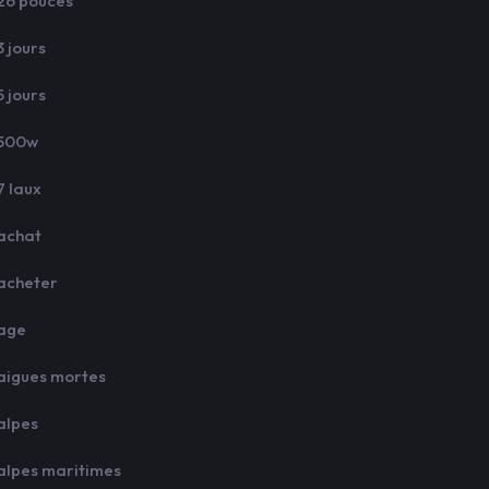
26 pouces
3 jours
5 jours
500w
7 laux
achat
acheter
age
aigues mortes
alpes
alpes maritimes