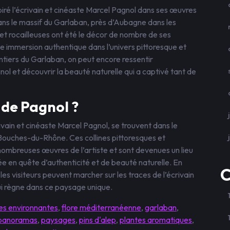
spiré l’écrivain et cinéaste Marcel Pagnol dans ses œuvres
ns le massif du Garlaban, près d’Aubagne dans les
t rocailleuses ont été le décor de nombre de ses
une immersion authentique dans l’univers pittoresque et
entiers du Garlaban, on peut encore ressentir
ol et découvrir la beauté naturelle qui a captivé tant de
s de Pagnol ?
ivain et cinéaste Marcel Pagnol, se trouvent dans le
Bouches-du-Rhône. Ces collines pittoresques et
ombreuses œuvres de l’artiste et sont devenues un lieu
 en quête d’authenticité et de beauté naturelle. En
C
les visiteurs peuvent marcher sur les traces de l’écrivain
i règne dans ce paysage unique.
nes environnantes
,
flore méditerranéenne
,
garlaban
,
panoramas
,
paysages
,
pins d'alep
,
plantes aromatiques
,