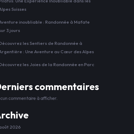
Pilatus: Une Expérience Inoubliable dans les
Alpes Suisses
Aventure inoubliable : Randonnée à Mafate
sur 3 jours
Découvrez les Sentiers de Randonnée à
Argentière : Une Aventure au Cœur des Alpes
Découvrez les Joies de la Randonnée en Parc
erniers commentaires
cun commentaire à afficher.
rchive
août 2026