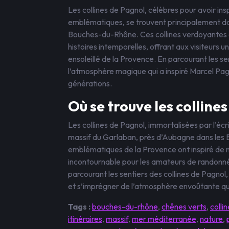
Les collines de Pagnol, célèbres pour avoir in
emblématiques, se trouvent principalement da
Bouches-du-Rhône. Ces collines verdoyantes e
histoires intemporelles, offrant aux visiteurs 
ensoleillé de la Provence. En parcourant les s
l’atmosphère magique qui a inspiré Marcel Pagn
générations.
Où se trouve les colline
Les collines de Pagnol, immortalisées par l’écr
massif du Garlaban, près d’Aubagne dans les 
emblématiques de la Provence ont inspiré de n
incontournable pour les amateurs de randonnée
parcourant les sentiers des collines de Pagnol, 
et s’imprégner de l’atmosphère envoûtante qu
Tags :
bouches-du-rhône
,
chênes verts
,
colli
itinéraires
,
massif
,
mer méditerranée
,
nature
,