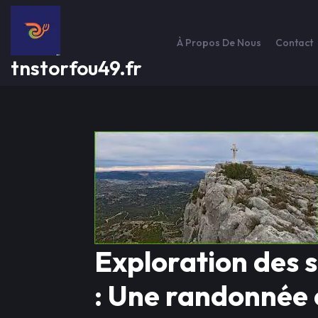
Passer
au
contenu
À Propos De Nous
Contact
tnstorfou49.fr
Exploration des 
: Une randonnée