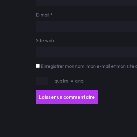
E-mail
*
Site web
Enregistrer mon nom, mon e-mail et mon site 
−
quatre
=
cinq