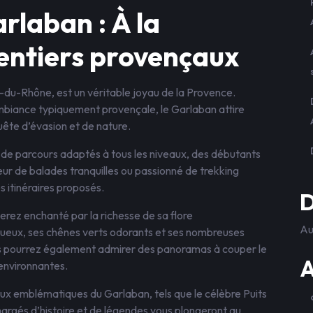
laban : À la
entiers provençaux
-du-Rhône, est un véritable joyau de la Provence.
biance typiquement provençale, le Garlaban attire
te d’évasion et de nature.
é de parcours adaptés à tous les niveaux, des débutants
r de balades tranquilles ou passionné de trekking
s itinéraires proposés.
D
erez enchanté par la richesse de sa flore
Au
ueux, ses chênes verts odorants et ses nombreuses
us pourrez également admirer des panoramas à couper le
A
 environnantes.
eux emblématiques du Garlaban, tels que le célèbre Puits
hargés d’histoire et de légendes vous plongeront au