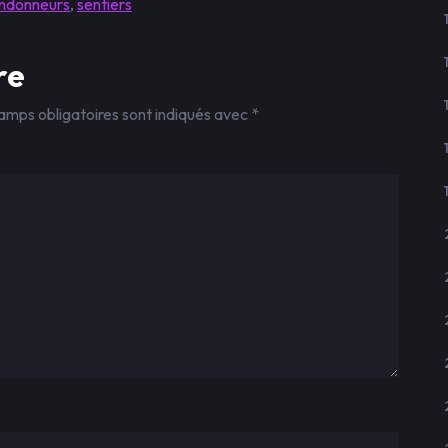
ndonneurs
,
sentiers
re
amps obligatoires sont indiqués avec
*