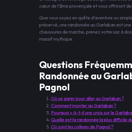
cœur de l’âme provençale et vous offriront de
Que vous soyez en quête d’aventure ou simple
préservé, une randonnée au Garlaban est une
chaussures de marche, prenez votre sac à dos
massif mythique.
Questions Fréquemme
Randonnée au Garlaba
Pagnol
Où se garer pour aller au Garlaban ?
Comment monter au Garlaban ?
Pourquoi y A-t-il une croix sur le Garlaba
Quelle est la randonnée la plus difficile 
Où sont les collines de Pagnol ?