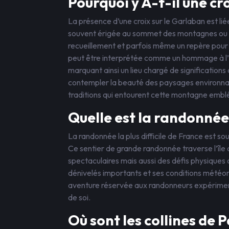
Pourquoi y A-t-il une cr
La présence d’une croix sur le Garlaban est lié
souvent érigée au sommet des montagnes ou de
recueillement et parfois même un repère pour l
peut être interprétée comme un hommage à l’his
marquant ainsi un lieu chargé de significations cu
contempler la beauté des paysages environnants
traditions qui entourent cette montagne emb
Quelle est la randonnée l
La randonnée la plus difficile de France est
Ce sentier de grande randonnée traverse l’île
spectaculaires mais aussi des défis physiques
dénivelés importants et ses conditions météo
aventure réservée aux randonneurs expérimen
de soi.
Où sont les collines de 