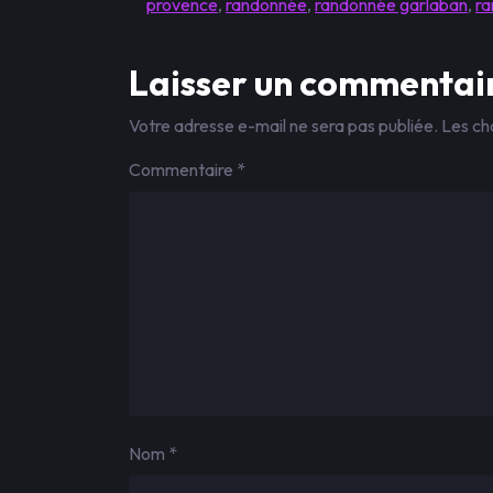
provence
,
randonnée
,
randonnée garlaban
,
ra
Laisser un commentai
Votre adresse e-mail ne sera pas publiée.
Les ch
Commentaire
*
Nom
*