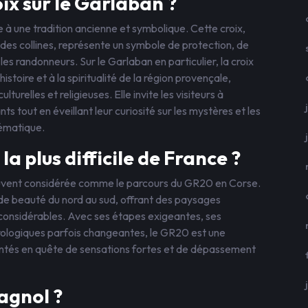
oix sur le Garlaban ?
e à une tradition ancienne et symbolique. Cette croix,
s collines, représente un symbole de protection, de
es randonneurs. Sur le Garlaban en particulier, la croix
toire et à la spiritualité de la région provençale,
lturelles et religieuses. Elle invite les visiteurs à
 tout en éveillant leur curiosité sur les mystères et les
lématique.
a plus difficile de France ?
 souvent considérée comme le parcours du GR20 en Corse.
 de beauté du nord au sud, offrant des paysages
 considérables. Avec ses étapes exigeantes, ses
rologiques parfois changeantes, le GR20 est une
tés en quête de sensations fortes et de dépassement
Pagnol ?