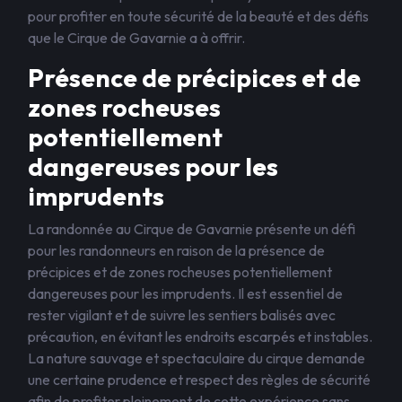
pour profiter en toute sécurité de la beauté et des défis
que le Cirque de Gavarnie a à offrir.
Présence de précipices et de
zones rocheuses
potentiellement
dangereuses pour les
imprudents
La randonnée au Cirque de Gavarnie présente un défi
pour les randonneurs en raison de la présence de
précipices et de zones rocheuses potentiellement
dangereuses pour les imprudents. Il est essentiel de
rester vigilant et de suivre les sentiers balisés avec
précaution, en évitant les endroits escarpés et instables.
La nature sauvage et spectaculaire du cirque demande
une certaine prudence et respect des règles de sécurité
afin de profiter pleinement de cette expérience sans