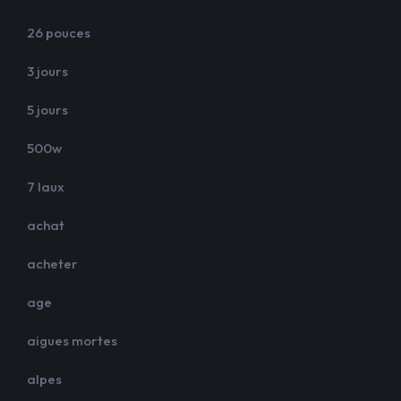
26 pouces
3 jours
5 jours
500w
7 laux
achat
acheter
age
aigues mortes
alpes