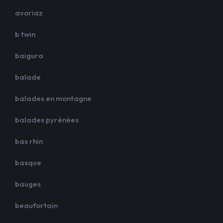
avoriaz
b twin
baigura
balade
balades en montagne
balades pyrénées
bas rhin
basque
bauges
beaufortain