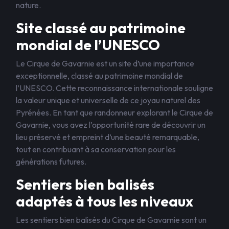
nature.
Site classé au patrimoine
mondial de l’UNESCO
Le Cirque de Gavarnie est un site d’une importance
exceptionnelle, classé au patrimoine mondial de
l’UNESCO. Cette reconnaissance internationale souligne
la valeur unique et universelle de ce joyau naturel des
Pyrénées. En tant que randonneur explorant le Cirque de
Gavarnie, vous avez l’opportunité rare de découvrir un
lieu préservé et empreint d’une beauté remarquable,
tout en contribuant à sa conservation pour les
générations futures.
Sentiers bien balisés
adaptés à tous les niveaux
Les sentiers bien balisés du Cirque de Gavarnie sont un