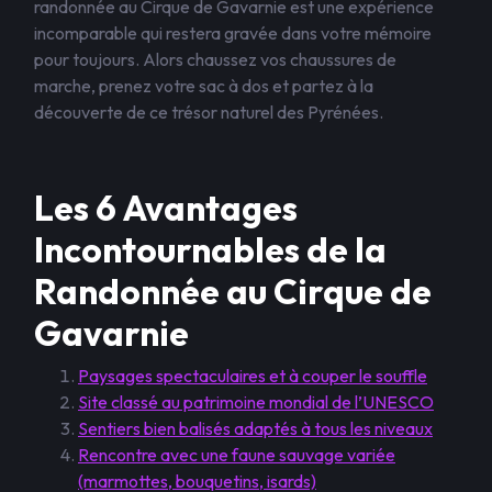
randonnée au Cirque de Gavarnie est une expérience
incomparable qui restera gravée dans votre mémoire
pour toujours. Alors chaussez vos chaussures de
marche, prenez votre sac à dos et partez à la
découverte de ce trésor naturel des Pyrénées.
Les 6 Avantages
Incontournables de la
Randonnée au Cirque de
Gavarnie
Paysages spectaculaires et à couper le souffle
Site classé au patrimoine mondial de l’UNESCO
Sentiers bien balisés adaptés à tous les niveaux
Rencontre avec une faune sauvage variée
(marmottes, bouquetins, isards)