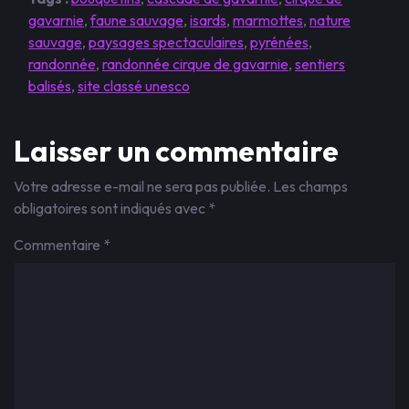
gavarnie
,
faune sauvage
,
isards
,
marmottes
,
nature
sauvage
,
paysages spectaculaires
,
pyrénées
,
randonnée
,
randonnée cirque de gavarnie
,
sentiers
balisés
,
site classé unesco
Laisser un commentaire
Votre adresse e-mail ne sera pas publiée.
Les champs
obligatoires sont indiqués avec
*
Commentaire
*