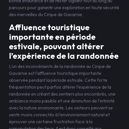
bonne endurance et de rester vigilant tout au long du
parcours pour garantir une exploration en toute sécurité
des merveilles du Cirque de Gavarnie.
Affluence touristique
importante en période
estivale, pouvant altérer
l’expérience de la randonnée
L’un des inconvénients de la randonnée au Cirque de
Gavarnie est l’affluence touristique importante
observée pendant la période estivale. Cette forte
fréquentation peut parfois altérer l’expérience de la
randonnée en créant des sentiers plus encombrés, une
ambiance moins paisible et une diminution de l’intimité
avec la nature environnante. Les visiteurs peuvent se
sentir moins connectés à l’environnement naturel et
éprouver une certaine frustration face à la
surpopulation des lieux. Il est donc conseillé aux