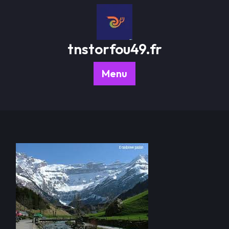
Passer
au
contenu
tnstorfou49.fr
Menu