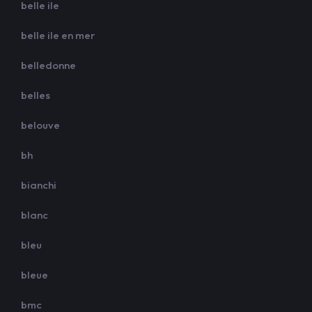
belle ile
belle ile en mer
belledonne
belles
belouve
bh
bianchi
blanc
bleu
bleue
bmc