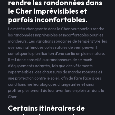
rendre les randonnées dans
le Cher imprévisibles et
parfois inconfortables.
La météo changeante dans le Cher peut parfois rendre
les randonnées imprévisibles et inconfortables pour les
marcheurs. Les variations soudaines de température, les
averses inattendues ou les rafales de vent peuvent
compliquer la planification d’une sortie en pleine nature.
Il est donc conseillé aux randonneurs de se munir
d’équipements adaptés, tels que des vêtements
imperméables, des chaussures de marche robustes et
une protection contre le soleil, afin de faire face à ces
conditions météorologiques changeantes et ainsi
profiter pleinement de leur aventure en plein air dans le
Cher.
Certains itinéraires de