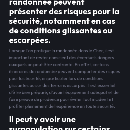
randonnée peuvent
présenter des risques pour la
sécurité, notamment en cas
de conditions glissantes ou
escarpées.
Lorsque l’on pratique la randonnée dans le Cher, il est
important de rester conscient des éventuels dangers
auxquels on peut être confronté. En effet, certains
itinéraires de randonnée peuvent comporter des risques
pour la sécurité, en particulier lors de conditions
glissantes ou sur des terrains escarpés. Il est essentiel
d’être bien préparé, d’avoir l’équipement adéquat et de
faire preuve de prudence pour éviter tout incident et
profiter pleinement de l’expérience en toute sécurité.
Il peut y avoir une
surpopulation sur certains