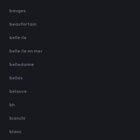
bauges
beaufortain
belle ile
belle ile en mer
belledonne
belles
belouve
bh
bianchi
blanc