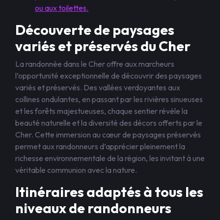
ou aux toilettes.
Découverte de paysages
variés et préservés du Cher
La randonnée dans le Cher offre aux marcheurs
l’opportunité exceptionnelle de découvrir des paysages
variés et préservés. Des vallées verdoyantes aux
collines ondulantes, en passant par les rivières sinueuses
et les forêts majestueuses, chaque sentier révèle la
beauté naturelle et la diversité des décors offerts par le
Cher. Cette immersion au cœur de paysages préservés
permet aux randonneurs d’apprécier pleinement la
richesse environnementale de la région, les invitant à une
véritable communion avec la nature.
Itinéraires adaptés à tous les
niveaux de randonneurs