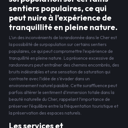
sentiers populaires, ce qui
peut nuire à l’expérience de
tranquillité en pleine nature.
L’un des inconvénients de la randonnée dans le Cher est
la possibilité de surpopulation sur certains sentiers
populaires, ce qui peut compromettre l’expérience de
tranquillité en pleine nature. La présence excessive de
randonneurs peut entraîner des chemins encombrés, des
bruits indésirables et une sensation de saturation qui
contraste avec l’idée de s’évader dans un
environnement naturel paisible. Cette suraffluence peut
parfois altérer le sentiment d’immersion totale dans la
beauté naturelle du Cher, rappelant l’importance de
préserver l’équilibre entre la fréquentation touristique et
la préservation des espaces naturels.
Les services et