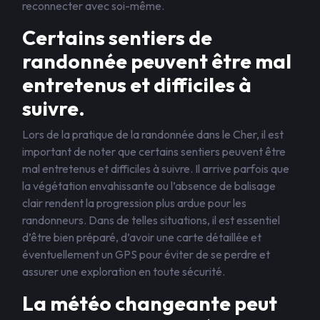
reconnecter avec soi-même.
Certains sentiers de
randonnée peuvent être mal
entretenus et difficiles à
suivre.
Lors de la pratique de la randonnée dans le Cher, il est
important de noter que certains sentiers peuvent être
mal entretenus et difficiles à suivre. Il arrive parfois que
la végétation envahissante ou l’absence de balisage
clair rendent la progression plus ardue pour les
randonneurs. Dans de telles situations, il est essentiel
d’être bien préparé, d’avoir une carte détaillée et
éventuellement un GPS pour éviter de se perdre et
assurer une exploration en toute sécurité.
La météo changeante peut