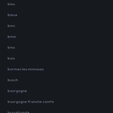
bleu
bleue
bmc
bmw
bmx
bois
bormes les mimosas
bosch
bourgogne
bourgogne franche comte
brocéliande