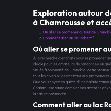
Exploration autour 
à Chamrousse et accè
Où aller se promener autour de Grenobl
Comment aller au lac Robert ?
Où aller se promener au
À la recherche d’endroits pour se promener a
idéale pour les amateurs de randonnée en quê
Située à proximité de Grenoble, cette station 
tous les niveaux, permettant aux promeneurs 
Que vous soyez en quête d’une balade tranquill
Chamrousse saura combler vos attentes et vou
la nature préservée.
Comment aller au lac R