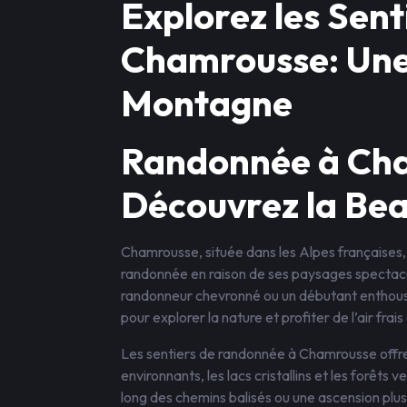
Explorez les Sen
Chamrousse: Une
Montagne
Randonnée à Cha
Découvrez la Be
Chamrousse, située dans les Alpes françaises,
randonnée en raison de ses paysages spectacul
randonneur chevronné ou un débutant enthous
pour explorer la nature et profiter de l’air fra
Les sentiers de randonnée à Chamrousse offre
environnants, les lacs cristallins et les forêts
long des chemins balisés ou une ascension pl