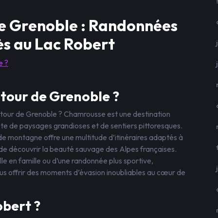
de Grenoble : Randonnées
s au Lac Robert
e ?
tour de Grenoble ?
utour de Grenoble ? Chamrousse est une destination
te de paysages grandioses et de sentiers pittoresques.
de montagne offre une multitude d’itinéraires adaptés à
de découvrir la beauté sauvage des Alpes françaises.
e en famille ou d’une randonnée plus sportive,
s offrir des moments d’évasion inoubliables au cœur de
obert ?