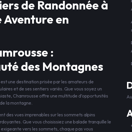
tiers de Randonnée à
 Aventure en
mrousse :
auté des Montagnes
 est une destination prisée par les amateurs de
D
aires et de ses sentiers variés. Que vous soyez un
iaste, Chamrousse offre une multitude d’opportunités
Au
is de la montagne.
A
nt des vues imprenables sur les sommets alpins
 verdoyantes. Que vous choisissiez une balade tranquille le
us exigeante vers les sommets, chaque pas vous