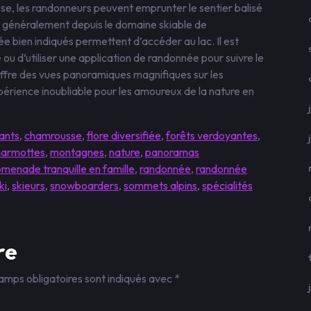
e, les randonneurs peuvent emprunter le sentier balisé
t généralement depuis le domaine skiable de
 bien indiqués permettent d’accéder au lac. Il est
u d’utiliser une application de randonnée pour suivre le
 offre des vues panoramiques magnifiques sur les
érience inoubliable pour les amoureux de la nature en
ants
,
chamrousse
,
flore diversifiée
,
forêts verdoyantes
,
armottes
,
montagnes
,
nature
,
panoramas
menade tranquille en famille
,
randonnée
,
randonnée
ki
,
skieurs
,
snowboarders
,
sommets alpins
,
spécialités
re
amps obligatoires sont indiqués avec
*