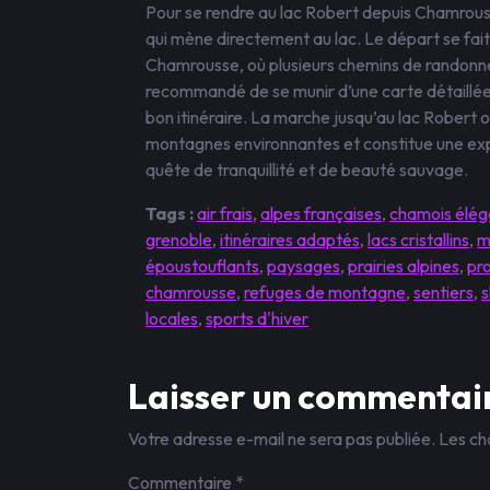
Pour se rendre au lac Robert depuis Chamrouss
qui mène directement au lac. Le départ se fai
Chamrousse, où plusieurs chemins de randonnée
recommandé de se munir d’une carte détaillée o
bon itinéraire. La marche jusqu’au lac Robert
montagnes environnantes et constitue une exp
quête de tranquillité et de beauté sauvage.
Tags :
air frais
,
alpes françaises
,
chamois élég
grenoble
,
itinéraires adaptés
,
lacs cristallins
,
m
époustouflants
,
paysages
,
prairies alpines
,
pro
chamrousse
,
refuges de montagne
,
sentiers
,
s
locales
,
sports d'hiver
Laisser un commentai
Votre adresse e-mail ne sera pas publiée.
Les ch
Commentaire
*