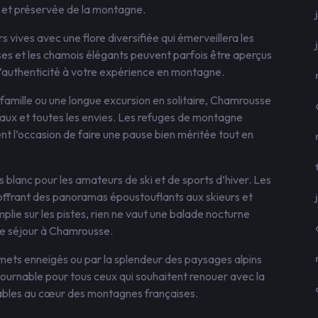
 et préservée de la montagne.
rs vives avec une flore diversifiée qui émerveillera les
es et les chamois élégants peuvent parfois être aperçus
d’authenticité à votre expérience en montagne.
amille ou une longue excursion en solitaire, Chamrousse
eaux et toutes les envies. Les refuges de montagne
nt l’occasion de faire une pause bien méritée tout en
blanc pour les amateurs de ski et de sports d’hiver. Les
offrant des panoramas époustouflants aux skieurs et
lie sur les pistes, rien ne vaut une balade nocturne
tre séjour à Chamrousse.
mets enneigés ou par la splendeur des paysages alpins
ournable pour tous ceux qui souhaitent renouer avec la
iables au cœur des montagnes françaises.