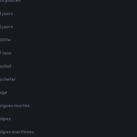
26 pouces
3 jours
5 jours
500w
7 laux
achat
acheter
age
aigues mortes
alpes
alpes maritimes