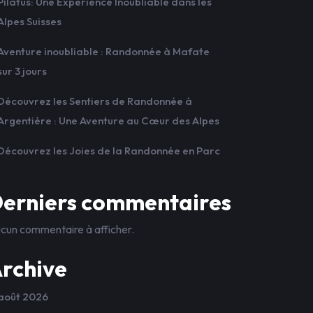
Pilatus: Une Expérience Inoubliable dans les
Alpes Suisses
Aventure inoubliable : Randonnée à Mafate
sur 3 jours
Découvrez les Sentiers de Randonnée à
Argentière : Une Aventure au Cœur des Alpes
Découvrez les Joies de la Randonnée en Parc
erniers commentaires
cun commentaire à afficher.
rchive
août 2026