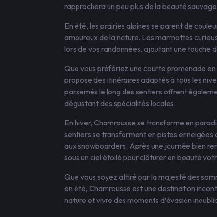
rapprochera un peu plus de la beauté sauvage
En été, les prairies alpines se parent de couleu
amoureux de la nature. Les marmottes curieus
lors de vos randonnées, ajoutant une touche 
Que vous préfériez une courte promenade en f
propose des itinéraires adaptés à tous les niv
parsemés le long des sentiers offrent égaleme
dégustant des spécialités locales.
En hiver, Chamrousse se transforme en paradis 
sentiers se transforment en pistes enneigées 
aux snowboarders. Après une journée bien remp
sous un ciel étoilé pour clôturer en beauté vo
Que vous soyez attiré par la majesté des som
en été, Chamrousse est une destination incont
nature et vivre des moments d’évasion inoubl