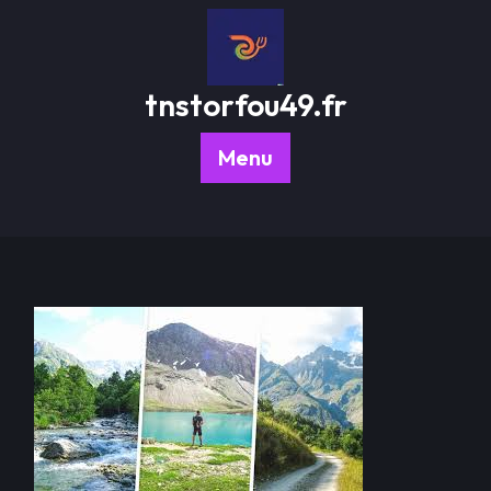
Passer
au
contenu
tnstorfou49.fr
Menu