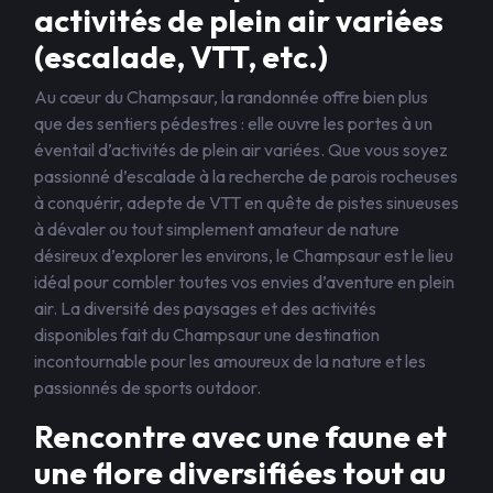
activités de plein air variées
(escalade, VTT, etc.)
Au cœur du Champsaur, la randonnée offre bien plus
que des sentiers pédestres : elle ouvre les portes à un
éventail d’activités de plein air variées. Que vous soyez
passionné d’escalade à la recherche de parois rocheuses
à conquérir, adepte de VTT en quête de pistes sinueuses
à dévaler ou tout simplement amateur de nature
désireux d’explorer les environs, le Champsaur est le lieu
idéal pour combler toutes vos envies d’aventure en plein
air. La diversité des paysages et des activités
disponibles fait du Champsaur une destination
incontournable pour les amoureux de la nature et les
passionnés de sports outdoor.
Rencontre avec une faune et
une flore diversifiées tout au