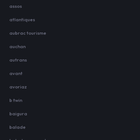
assos
atlantiques
aubrac tourisme
auchan
autrans
avant
avoriaz
b twin
baigura
balade