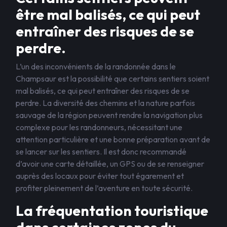
être mal balisés, ce qui peut
entraîner des risques de se
perdre.
L’un des inconvénients de la randonnée dans le
Champsaur est la possibilité que certains sentiers soient
mal balisés, ce qui peut entraîner des risques de se
perdre. La diversité des chemins et la nature parfois
sauvage de la région peuvent rendre la navigation plus
complexe pour les randonneurs, nécessitant une
attention particulière et une bonne préparation avant de
se lancer sur les sentiers. Il est donc recommandé
d’avoir une carte détaillée, un GPS ou de se renseigner
auprès des locaux pour éviter tout égarement et
profiter pleinement de l’aventure en toute sécurité.
La fréquentation touristique