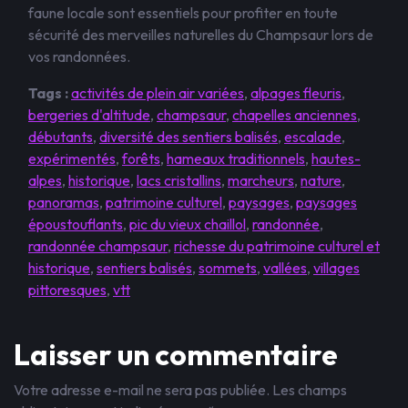
faune locale sont essentiels pour profiter en toute
sécurité des merveilles naturelles du Champsaur lors de
vos randonnées.
Tags :
activités de plein air variées
,
alpages fleuris
,
bergeries d'altitude
,
champsaur
,
chapelles anciennes
,
débutants
,
diversité des sentiers balisés
,
escalade
,
expérimentés
,
forêts
,
hameaux traditionnels
,
hautes-
alpes
,
historique
,
lacs cristallins
,
marcheurs
,
nature
,
panoramas
,
patrimoine culturel
,
paysages
,
paysages
époustouflants
,
pic du vieux chaillol
,
randonnée
,
randonnée champsaur
,
richesse du patrimoine culturel et
historique
,
sentiers balisés
,
sommets
,
vallées
,
villages
pittoresques
,
vtt
Laisser un commentaire
Votre adresse e-mail ne sera pas publiée.
Les champs