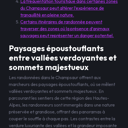
La fréquentation touristique dans certaines zones
du Champsaur peut altérer l’expérience de
tranquillité en pleine nature.
Certains itinéraires de randonnée peuvent
traverser des zones où la présence d’animaux
sauvages peut représenter un danger potentiel.
Paysages époustouflants
entre vallées verdoyantes et
sommets majestueux
Les randonnées dans le Champsaur offrent aux
marcheurs des paysages époustouflants, où se mêlent
vallées verdoyantes et sommets majestueux. En
parcourant les sentiers de cette région des Hautes-
Alpes, les randonneurs sont immergés dans une nature
préservée et grandiose, offrant des panoramas à
couper le souffle à chaque pas. Les contrastes entre la
verdure luxuriante des vallées et la grandeur imposante