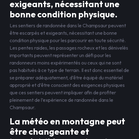
exigeants, nécessitant une
bonne condition physique.
Les sentiers de randonnée dans le Champsaur peuvent
être escarpés et exigeants, nécessitant une bonne
condition physique pour les parcourir en toute sécurité.
Les pentes raides, les passages rocheux et les dénivelés
importants peuvent représenter un défi pour les
randonneurs moins expérimentés ou ceux qui ne sont
pas habitués à ce type de terrain. Il est donc essentiel de
se préparer adéquatement, d’être équipé du matériel
approprié et d’être conscient des exigences physiques
que ces sentiers peuvent impliquer afin de profiter
pleinement de l’expérience de randonnée dans le
Champsaur.
La météo en montagne peut
être changeante et