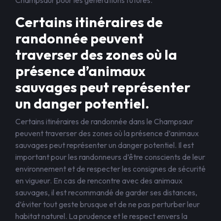
Champsaur pour les générations futures.
Certains itinéraires de
randonnée peuvent
traverser des zones où la
présence d’animaux
sauvages peut représenter
un danger potentiel.
Certains itinéraires de randonnée dans le Champsaur
peuvent traverser des zones où la présence d’animaux
sauvages peut représenter un danger potentiel. Il est
important pour les randonneurs d’être conscients de leur
environnement et de respecter les consignes de sécurité
en vigueur. En cas de rencontre avec des animaux
sauvages, il est recommandé de garder ses distances,
d’éviter tout geste brusque et de ne pas perturber leur
habitat naturel. La prudence et le respect envers la