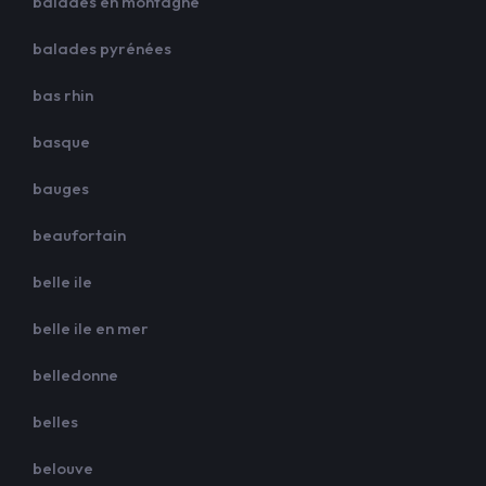
balades en montagne
balades pyrénées
bas rhin
basque
bauges
beaufortain
belle ile
belle ile en mer
belledonne
belles
belouve