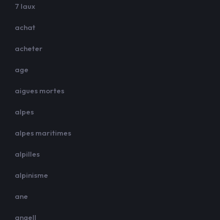
7 laux
achat
acheter
age
aigues mortes
alpes
alpes maritimes
alpilles
alpinisme
ane
angell