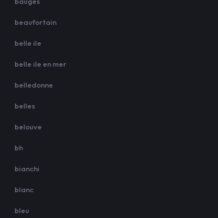
bauges
beaufortain
belle ile
belle ile en mer
belledonne
belles
belouve
bh
bianchi
blanc
bleu