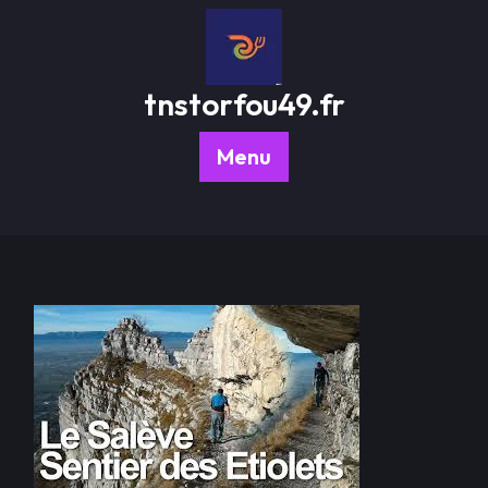
Passer
au
contenu
tnstorfou49.fr
Menu