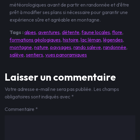
météorologiques avant de partir en randonnée et d’être
prêt à modifier ses plans si nécessaire pour garantir une
expérience sûre et agréable en montagne.
Tags :
alpes
,
aventures
,
détente
,
faune locales
,
flore
,
formations géologiques
,
histoire
,
lac léman
,
légendes
,
montagne
,
nature
,
paysages
,
rando saleve
,
randonnée
,
salève
,
sentiers
,
vues panoramiques
Laisser un commentaire
Votre adresse e-mail ne sera pas publiée.
Les champs
obligatoires sont indiqués avec
*
Commentaire
*