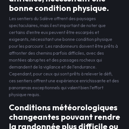
bonne condition physique.
Les sentiers du Salève offrent des paysages
spectaculaires, mais il est important de noter que
certains d’entre eux peuvent être escarpés et
exigeants, nécessitant une bonne condition physique
pour les parcourir. Les randonneurs doivent être prêts à
affronter des chemins parfois difficiles, avec des
montées abruptes et des passages rocheux qui
demandent de la vigilance et de l’endurance.
Cependant, pour ceux qui sont prêts à relever le défi,
ces sentiers offrent une expérience enrichissante et des
panoramas exceptionnels qui valent bien l’effort
physique requis.
Conditions météorologiques
changeantes pouvant rendre
la randonnée plus difficile ou