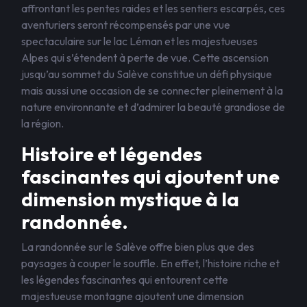
affrontant les pentes raides et les sentiers escarpés, ces
aventuriers seront récompensés par une vue
spectaculaire sur le lac Léman et les majestueuses
Alpes qui s’étendent à perte de vue. Cette ascension
jusqu’au sommet du Salève constitue un défi physique
mais aussi une occasion de se connecter pleinement à la
nature environnante et d’admirer la beauté grandiose de
la région.
Histoire et légendes
fascinantes qui ajoutent une
dimension mystique à la
randonnée.
La randonnée sur le Salève offre bien plus que des
paysages à couper le souffle. En effet, l’histoire riche et
les légendes fascinantes qui entourent cette
majestueuse montagne ajoutent une dimension