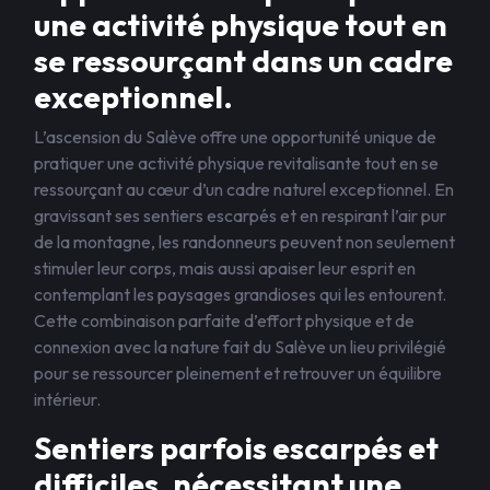
une activité physique tout en
se ressourçant dans un cadre
exceptionnel.
L’ascension du Salève offre une opportunité unique de
pratiquer une activité physique revitalisante tout en se
ressourçant au cœur d’un cadre naturel exceptionnel. En
gravissant ses sentiers escarpés et en respirant l’air pur
de la montagne, les randonneurs peuvent non seulement
stimuler leur corps, mais aussi apaiser leur esprit en
contemplant les paysages grandioses qui les entourent.
Cette combinaison parfaite d’effort physique et de
connexion avec la nature fait du Salève un lieu privilégié
pour se ressourcer pleinement et retrouver un équilibre
intérieur.
Sentiers parfois escarpés et
difficiles, nécessitant une