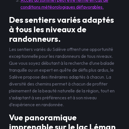
Accès au sommet peut être fermé en cas de
conditions météorologiques défavorables.
Des sentiers variés adaptés
à tous les niveaux de
randonneurs.
Les sentiers variés du Salève offrent une opportunité
exceptionnelle pour les randonneurs de tous niveaux.
Que vous soyez débutant à la recherche d’une balade
tranquille ou un expert en quête de défis plus ardus, le
Salève propose des itinéraires adaptés à chacun. La
diversité des chemins permet à chacun de profiter
pleinement de la beauté naturelle de la région, tout en
s’adaptant à ses préférences et à son niveau
d’expérience en randonnée.
Vue panoramique
imprenable sur le lac Léman