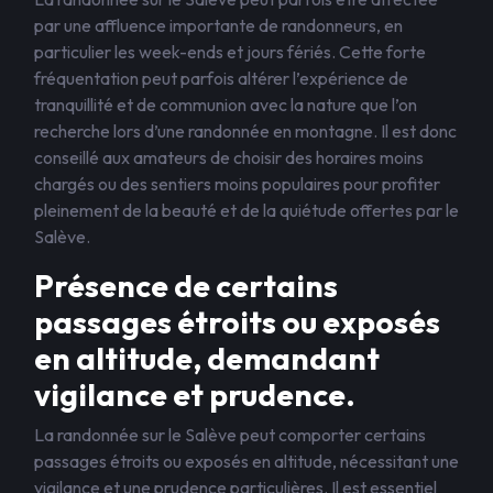
par une affluence importante de randonneurs, en
particulier les week-ends et jours fériés. Cette forte
fréquentation peut parfois altérer l’expérience de
tranquillité et de communion avec la nature que l’on
recherche lors d’une randonnée en montagne. Il est donc
conseillé aux amateurs de choisir des horaires moins
chargés ou des sentiers moins populaires pour profiter
pleinement de la beauté et de la quiétude offertes par le
Salève.
Présence de certains
passages étroits ou exposés
en altitude, demandant
vigilance et prudence.
La randonnée sur le Salève peut comporter certains
passages étroits ou exposés en altitude, nécessitant une
vigilance et une prudence particulières. Il est essentiel