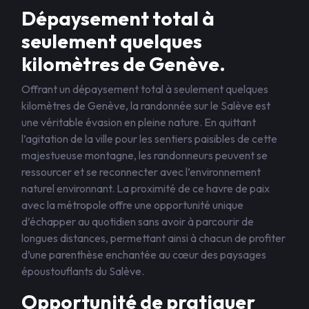
Dépaysement total à
seulement quelques
kilomètres de Genève.
Offrant un dépaysement total à seulement quelques
kilomètres de Genève, la randonnée sur le Salève est
une véritable évasion en pleine nature. En quittant
l’agitation de la ville pour les sentiers paisibles de cette
majestueuse montagne, les randonneurs peuvent se
ressourcer et se reconnecter avec l’environnement
naturel environnant. La proximité de ce havre de paix
avec la métropole offre une opportunité unique
d’échapper au quotidien sans avoir à parcourir de
longues distances, permettant ainsi à chacun de profiter
d’une parenthèse enchantée au cœur des paysages
époustouflants du Salève.
Opportunité de pratiquer