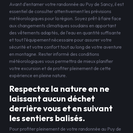
Avant d’entamer votre randonnée au Puy de Sancy, il est
essentiel de consulter attentivement les prévisions
météorologiques pour la région. Soyez prêt à faire face
aux changements climatiques soudains en apportant
des vêtements adaptés, de l’eau en quantité suffisante
et tout l’équipement nécessaire pour assurer votre
sécurité et votre confort tout au long de votre aventure
en montagne. Rester informé des conditions
météorologiques vous permettra de mieux planifier
votre excursion et de profiter pleinement de cette
expérience en pleine nature.
Respectez la nature en ne
laissant aucun déchet
derrière vous et en suivant
les sentiers balisés.
Pour profiter pleinement de votre randonnée au Puy de