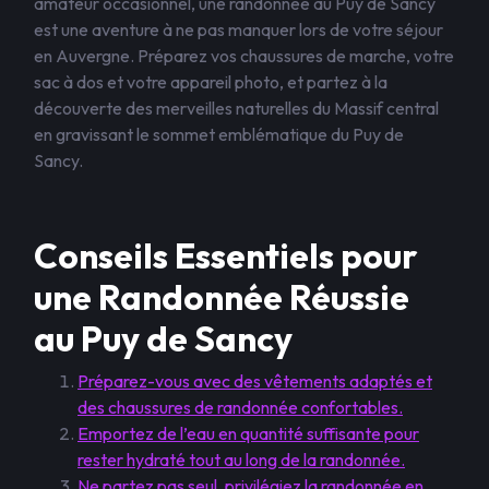
amateur occasionnel, une randonnée au Puy de Sancy
est une aventure à ne pas manquer lors de votre séjour
en Auvergne. Préparez vos chaussures de marche, votre
sac à dos et votre appareil photo, et partez à la
découverte des merveilles naturelles du Massif central
en gravissant le sommet emblématique du Puy de
Sancy.
Conseils Essentiels pour
une Randonnée Réussie
au Puy de Sancy
Préparez-vous avec des vêtements adaptés et
des chaussures de randonnée confortables.
Emportez de l’eau en quantité suffisante pour
rester hydraté tout au long de la randonnée.
Ne partez pas seul, privilégiez la randonnée en