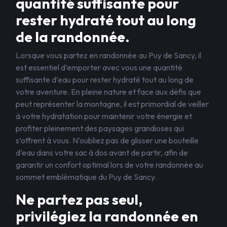
quantité suffisante pour
rester hydraté tout au long
de la randonnée.
Lorsque vous partez en randonnée au Puy de Sancy, il
est essentiel d’emporter avec vous une quantité
suffisante d’eau pour rester hydraté tout au long de
votre aventure. En pleine nature et face aux défis que
peut représenter la montagne, il est primordial de veiller
à votre hydratation pour maintenir votre énergie et
profiter pleinement des paysages grandioses qui
s’offrent à vous. N’oubliez pas de glisser une bouteille
d’eau dans votre sac à dos avant de partir, afin de
garantir un confort optimal lors de votre randonnée au
sommet emblématique du Puy de Sancy.
Ne partez pas seul,
privilégiez la randonnée en