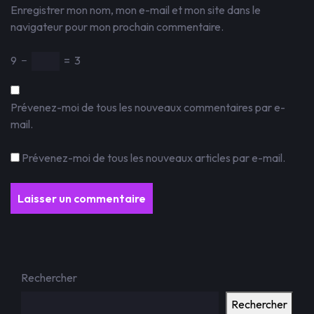
Enregistrer mon nom, mon e-mail et mon site dans le
navigateur pour mon prochain commentaire.
9
−
=
3
Prévenez-moi de tous les nouveaux commentaires par e-
mail.
Prévenez-moi de tous les nouveaux articles par e-mail.
Rechercher
Rechercher