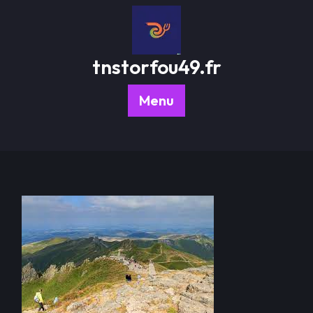
Passer
au
contenu
tnstorfou49.fr
Menu