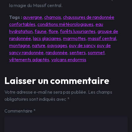
la magie du Massif central.
Tags :
auvergne
,
chamois
,
chaussures de randonnée
confortables
,
conditions météorologiques
,
eau
hydratation
,
faune
,
flore
,
forêts luxuriantes
,
groupe de
randonnée
,
lacs glaciaires
,
marmottes
,
massif central
,
montagne
,
nature
,
paysages
,
puy de sancy
,
puy de
sancy randonnée
,
randonnée
,
sentiers
,
sommet
,
vêtements adaptés
,
volcans endormis
Laisser un commentaire
Votre adresse e-mail ne sera pas publiée.
Les champs
obligatoires sont indiqués avec
*
Commentaire
*