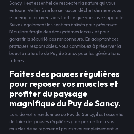
Sancy, il est essentiel de respecter la nature qui vous
entoure. Veillez à ne laisser aucun déchet derrière vous
et à emporter avec vous tout ce que vous avez apporté.
Suivez également les sentiers balisés pour préserver
l’équilibre fragile des écosystèmes locaux et pour
garantir la sécurité des randonneurs. En adoptant ces
pratiques responsables, vous contribuez à préserver la
beauté naturelle du Puy de Sancy pour les générations
futures.
Faites des pauses régulières
pour reposer vos muscles et
profiter du paysage
magnifique du Puy de Sancy.
Lors de votre randonnée au Puy de Sancy, il est essentiel
de faire des pauses régulières pour permettre à vos
muscles de se reposer et pour savourer pleinement le