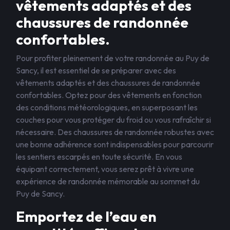
vêtements adaptés et des
chaussures de randonnée
confortables.
Pour profiter pleinement de votre randonnée au Puy de
Sancy, il est essentiel de se préparer avec des
vêtements adaptés et des chaussures de randonnée
confortables. Optez pour des vêtements en fonction
des conditions météorologiques, en superposant les
couches pour vous protéger du froid ou vous rafraîchir si
nécessaire. Des chaussures de randonnée robustes avec
une bonne adhérence sont indispensables pour parcourir
les sentiers escarpés en toute sécurité. En vous
équipant correctement, vous serez prêt à vivre une
expérience de randonnée mémorable au sommet du
Puy de Sancy.
Emportez de l’eau en