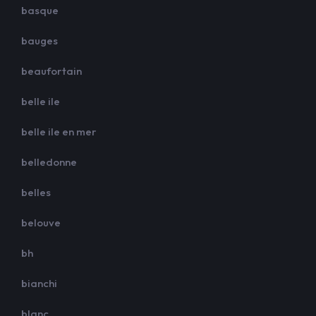
basque
bauges
beaufortain
belle ile
belle ile en mer
belledonne
belles
belouve
bh
bianchi
blanc