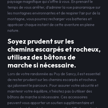
paysage magnifique qui s’offre à vous. En prenant le
temps de vous arrêter, d’admirer la vue panoramique sur
les montagnes environnantes et de respirer l’air pur de la
montagne, vous pourrez recharger vos batteries et
apprécier chaque instant de cette aventure en pleine
nature.
Soyez prudent sur les
chemins escarpés et rocheux,
utilisez des bâtons de
marche si nécessaire.
Lors de votre randonnée au Puy de Sancy, il est essentiel
de rester prudent sur les chemins escarpés et rocheux
qui jalonnent le parcours. Pour assurer votre sécurité et
maintenir votre équilibre, n’hésitez pas à utiliser des
bâtons de marche si nécessaire. Ces accessoires
peuvent vous apporter un soutien supplémentaire et