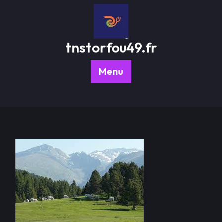
Passer
au
contenu
tnstorfou49.fr
Menu