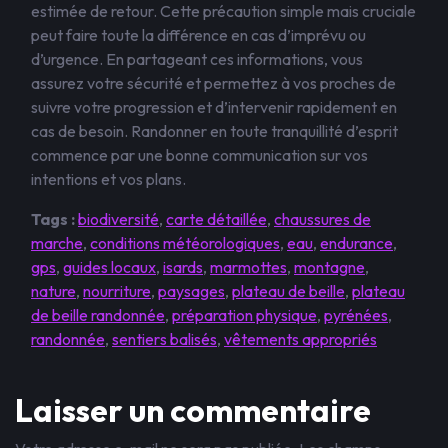
estimée de retour. Cette précaution simple mais cruciale
peut faire toute la différence en cas d’imprévu ou
d’urgence. En partageant ces informations, vous
assurez votre sécurité et permettez à vos proches de
suivre votre progression et d’intervenir rapidement en
cas de besoin. Randonner en toute tranquillité d’esprit
commence par une bonne communication sur vos
intentions et vos plans.
Tags :
biodiversité
,
carte détaillée
,
chaussures de
marche
,
conditions météorologiques
,
eau
,
endurance
,
gps
,
guides locaux
,
isards
,
marmottes
,
montagne
,
nature
,
nourriture
,
paysages
,
plateau de beille
,
plateau
de beille randonnée
,
préparation physique
,
pyrénées
,
randonnée
,
sentiers balisés
,
vêtements appropriés
Laisser un commentaire