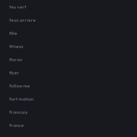
feu vert
feux arriere
fille
fitness
florac
flyer
follow me
fort mahon
francais
france