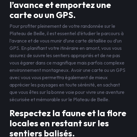
l’avance et emportez une
carte ou un GPS.
Pour profiter pleinement de votre randonnée sur le
Plateau de Beille, il est essentiel d’étudier le parcours à
l’avance et de vous munir d’une carte détaillée ou d’un
GPS. En planifiant votre itinéraire en amont, vous vous
assurez de suivre les sentiers appropriés et de ne pas
vous égarer dans ce magnifique mais parfois complexe
environnement montagneux. Avoir une carte ou un GPS
avec vous vous permettra également de mieux
apprécier les paysages en toute sérénité, en sachant
que vous êtes sur la bonne voie pour vivre une aventure
sécurisée et mémorable sur le Plateau de Beille.
Respectez la faune et la flore
locales en restant sur les
sentiers balisés.