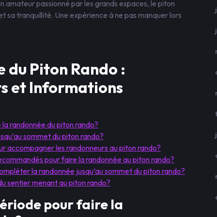
 amateur passionné par les grands espaces, le piton
t sa tranquillité. Une expérience à ne pas manquer lors
 du Piton Rando :
s et Informations
re la randonnée du piton rando?
 jusqu’au sommet du piton rando?
pour accompagner les randonneurs au piton rando?
ecommandés pour faire la randonnée au piton rando?
compléter la randonnée jusqu’au sommet du piton rando?
 du sentier menant au piton rando?
période pour faire la