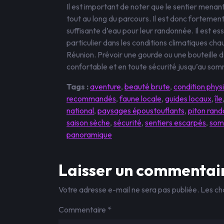
Il est important de noter que le sentier menan
tout au long du parcours. Il est donc fortem
suffisante d’eau pour leur randonnée. Il est ess
particulier dans les conditions climatiques cha
Réunion. Prévoir une gourde ou une bouteille d’
confortable et en toute sécurité jusqu’au som
Tags :
aventure
,
beauté brute
,
condition phys
recommandés
,
faune locale
,
guides locaux
,
île
national
,
paysages époustouflants
,
piton rand
saison sèche
,
sécurité
,
sentiers escarpés
,
som
panoramique
Laisser un commentai
Votre adresse e-mail ne sera pas publiée.
Les ch
Commentaire
*