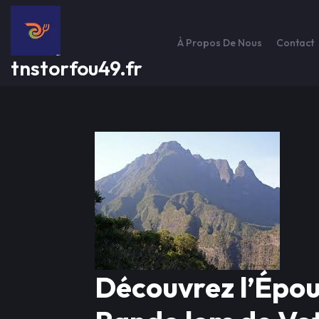
Passer
au
contenu
À Propos De Nous
Contact
tnstorfou49.fr
Découvrez l’Épou