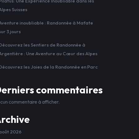
Pilatus: Une Expérience Inoubliable dans les
Alpes Suisses
Aventure inoubliable : Randonnée à Mafate
sur 3 jours
Découvrez les Sentiers de Randonnée à
Argentière : Une Aventure au Cœur des Alpes
Découvrez les Joies de la Randonnée en Parc
erniers commentaires
cun commentaire à afficher.
rchive
août 2026