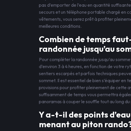
pas d’emporter de l’eau en quantité suffisant
secours et un téléphone portable chargé en ca
vêtements, vous serez prêt à profiter pleinem
meilleures conditions.
Combien de temps faut-i
randonnée jusqu’au som
Pour compléter la randonnée jusqu’au sommet 
d’environ 3 à 4 heures, en fonction de votre r
sentiers escarpés et parfois techniques peuven
sommet. Il est essentiel de bien s’équiper en
provisions pour profiter pleinement de cette a
suffisamment de temps vous permettra égalem
panoramas à couper le souffle tout au long du
Y a-t-il des points d’eau
menant au piton rando