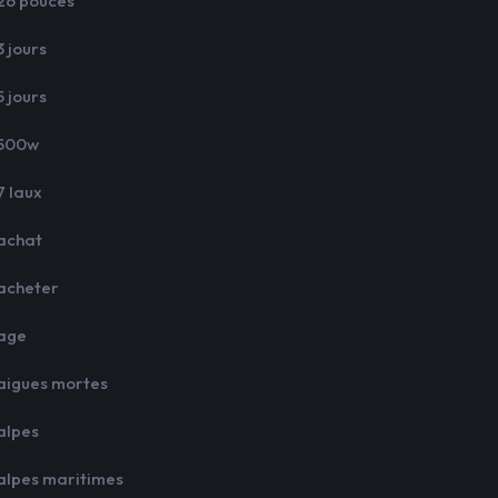
26 pouces
3 jours
5 jours
500w
7 laux
achat
acheter
age
aigues mortes
alpes
alpes maritimes