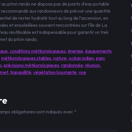
t au piton rando ne dispose pas de points d’eau potable
ent recommandé aux randonneurs de prévoir une quantité
entiel de rester hydraté tout au long de l’ascension, en
udes et ensoleillées souvent rencontrées sur l’île de La
eau réutilisable est indispensable pour garantir un trek
met du piton rando.
ique
,
conditions météorologiques
,
énergie
,
équipements
,
météorologiques stables
,
nature
,
océan indien
,
parc
o
,
prévisions météorologiques
,
randonnée
,
réunion
,
met
,
tranquillité
,
végétation luxuriante
,
vue
re
amps obligatoires sont indiqués avec
*