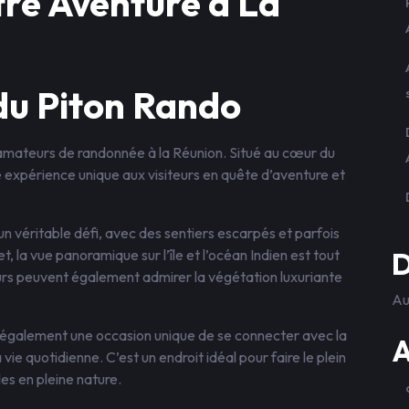
tre Aventure à La
du Piton Rando
 amateurs de randonnée à la Réunion. Situé au cœur du
e expérience unique aux visiteurs en quête d’aventure et
n véritable défi, avec des sentiers escarpés et parfois
, la vue panoramique sur l’île et l’océan Indien est tout
D
urs peuvent également admirer la végétation luxuriante
Au
fre également une occasion unique de se connecter avec la
A
vie quotidienne. C’est un endroit idéal pour faire le plein
es en pleine nature.