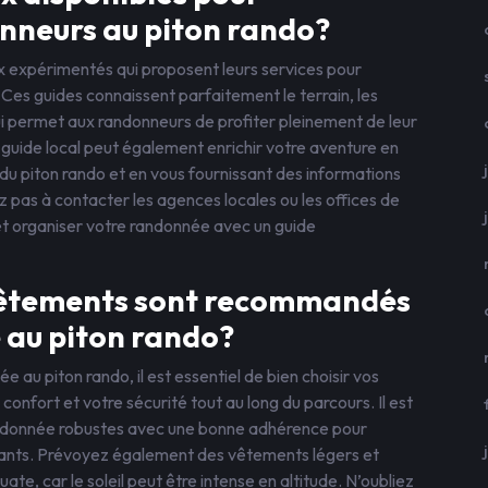
nneurs au piton rando?
aux expérimentés qui proposent leurs services pour
es guides connaissent parfaitement le terrain, les
 qui permet aux randonneurs de profiter pleinement de leur
 guide local peut également enrichir votre aventure en
u piton rando et en vous fournissant des informations
tez pas à contacter les agences locales ou les offices de
t organiser votre randonnée avec un guide
vêtements sont recommandés
 au piton rando?
 au piton rando, il est essentiel de bien choisir vos
nfort et votre sécurité tout au long du parcours. Il est
donnée robustes avec une bonne adhérence pour
issants. Prévoyez également des vêtements légers et
uate, car le soleil peut être intense en altitude. N’oubliez