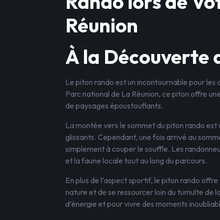
Rando lors de Vo
Réunion
À la Découverte 
Le piton rando est un incontournable pour les
Parc national de La Réunion, ce piton offre un
de paysages époustouflants.
La montée vers le sommet du piton rando est u
glissants. Cependant, une fois arrivé au sommet
simplement à couper le souffle. Les randonne
et la faune locale tout au long du parcours.
En plus de l’aspect sportif, le piton rando of
nature et de se ressourcer loin du tumulte de la 
d’énergie et pour vivre des moments inoubliabl