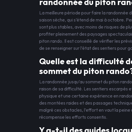
randonnée du piton ra
La meilleure période pour faire la randonnée 
saison sèche, qui s’étend de mai à octobre. P
sont plus stables, avec moins de risques de pl
profiter pleinement des paysages spectaculair
piton rando. Il est conseillé de vérifier les p
de se renseigner sur l’état des sentiers pour 
Quelle est la difficulté
sommet du piton rando
La randonnée jusqu’au sommet du piton rand
raison de sa difficulté. Les sentiers escarpés 
physique et une certaine expérience en randon
des montées raides et des passages techniques,
malgré ces obstacles, l’effort en vaut la peine
récompense les efforts consentis.
Y a-t-il des guides loca