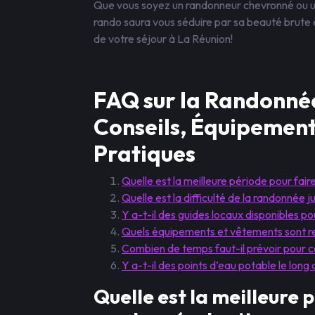
Que vous soyez un randonneur chevronné ou un
rando saura vous séduire par sa beauté brute e
de votre séjour à La Réunion!
FAQ sur la Randonnée
Conseils, Équipement
Pratiques
Quelle est la meilleure période pour fai
Quelle est la difficulté de la randonnée
Y a-t-il des guides locaux disponibles 
Quels équipements et vêtements sont r
Combien de temps faut-il prévoir pour 
Y a-t-il des points d’eau potable le long
Quelle est la meilleure 