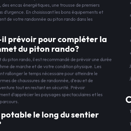
e, des encas énergétiques, une trousse de premiers
s d’urgence. En choisissant les bons équipements et
ent de votre randonnée au piton rando dans les
l prévoir pour compléter la
met du piton rando?
du piton rando, il est recommandé de prévoir une durée
ythme de marche et de votre condition physique. Les
t rallonger le temps nécessaire pour atteindre le
 termes de chaussures de randonnée, d’eau et de
venture tout en restant en sécurité. Prévoir
ent d’apprécier les paysages spectaculaires et les
C
 parcours.
 potable le long du sentier
?