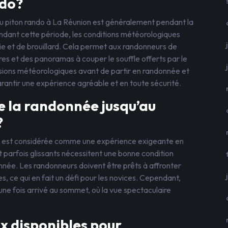
ndo?
du piton rando à La Réunion est généralement pendant la
endant cette période, les conditions météorologiques
uie et de brouillard. Cela permet aux randonneurs de
es et des panoramas à couper le souffle offerts par le
révisions météorologiques avant de partir en randonnée et
garantir une expérience agréable et en toute sécurité.
 de la randonnée jusqu’au
?
o est considérée comme une expérience exigeante en
et parfois glissants nécessitent une bonne condition
née. Les randonneurs doivent être prêts à affronter
 ce qui en fait un défi pour les novices. Cependant,
 une fois arrivé au sommet, où la vue spectaculaire
ux disponibles pour