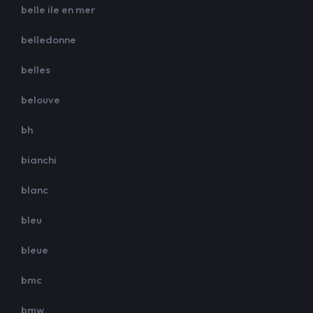
belle ile en mer
belledonne
belles
belouve
bh
bianchi
blanc
bleu
bleue
bmc
bmw