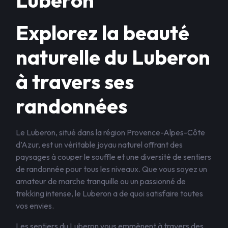
Luberon
Explorez la beauté
naturelle du Luberon
à travers ses
randonnées
Le Luberon, situé dans la région Provence-Alpes-Côte
d’Azur, est un véritable joyau naturel offrant des
paysages à couper le souffle et une diversité de sentiers
de randonnée pour tous les niveaux. Que vous soyez un
amateur de marche tranquille ou un passionné de
trekking intense, le Luberon a de quoi satisfaire toutes
vos envies.
Les sentiers du Luberon vous emmènent à travers des