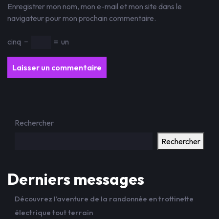
Enregistrer mon nom, mon e-mail et mon site dans le
navigateur pour mon prochain commentaire.
cinq
−
=
un
Rechercher
Rechercher
Derniers messages
Découvrez l’aventure de la randonnée en trottinette
électrique tout terrain