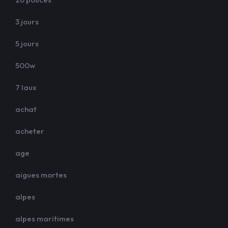
3 jours
5 jours
500w
7 laux
achat
acheter
age
aigues mortes
alpes
alpes maritimes