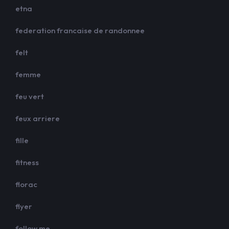
etna
federation francaise de randonnee
felt
femme
feu vert
feux arriere
fille
fitness
florac
flyer
follow me