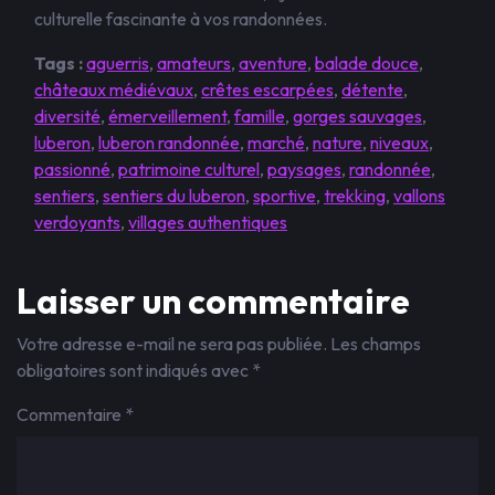
culturelle fascinante à vos randonnées.
Tags :
aguerris
,
amateurs
,
aventure
,
balade douce
,
châteaux médiévaux
,
crêtes escarpées
,
détente
,
diversité
,
émerveillement
,
famille
,
gorges sauvages
,
luberon
,
luberon randonnée
,
marché
,
nature
,
niveaux
,
passionné
,
patrimoine culturel
,
paysages
,
randonnée
,
sentiers
,
sentiers du luberon
,
sportive
,
trekking
,
vallons
verdoyants
,
villages authentiques
Laisser un commentaire
Votre adresse e-mail ne sera pas publiée.
Les champs
obligatoires sont indiqués avec
*
Commentaire
*