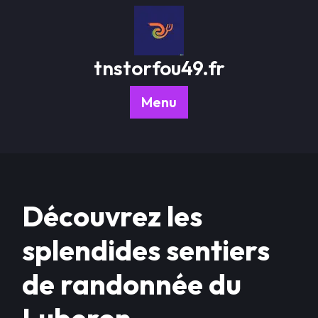
Passer
au
contenu
tnstorfou49.fr
Menu
Découvrez les
splendides sentiers
de randonnée du