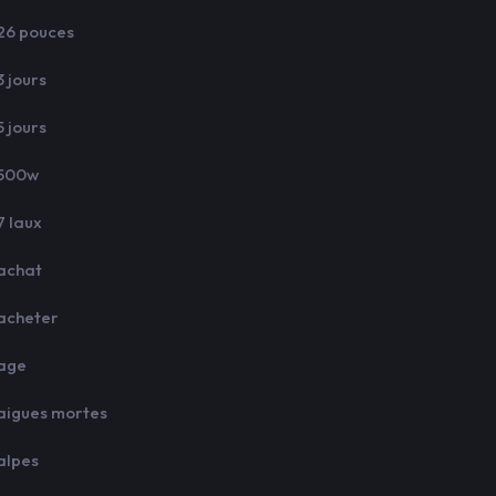
26 pouces
3 jours
5 jours
500w
7 laux
achat
acheter
age
aigues mortes
alpes