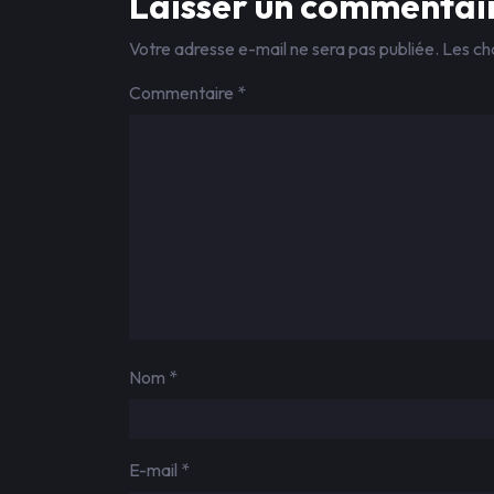
Laisser un commentai
Votre adresse e-mail ne sera pas publiée.
Les ch
Commentaire
*
Nom
*
E-mail
*