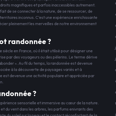
droits magnifiques et parfois inaccessibles autrement.
 fait de se connecter à la nature, de se ressourcer, de
 territoires inconnus. C’est une expérience enrichissante
écier pleinement les merveilles de notre environnement
 mot randonnée ?
siècle en France, où il était utilisé pour désigner une
rise par des voyageurs ou des pèlerins. Le terme dérive
vagabonder ». Au fil du temps, la randonnée est devenue
ociée à la découverte de paysages variés et à
née est devenue une activité populaire et appréciée par
n.
andonnée ?
périence sensorielle et immersive au cœur de la nature.
 et du vent dans les arbres, les parfums enivrants des
ante du soleil sur la peau et le contact réconfortant de la