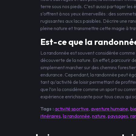
terre sous nos pieds. C’est aussi partager le
s’offrent à nos yeux émerveillés : des sommet
rugissantes aux lacs paisibles. Décrire une ra
pleine nature et transmettre cette magie à tra
Est-ce que la randonnée
La randonnée est souvent considérée comme un 
découverte de la nature. En effet, parcourir 
simplement marcher sur des chemins forestier
endurance. Cependant, la randonnée peut égale
tant qu’activité de loisir permettant de profite
que l’on la considère comme un sport ou comm
expérience enrichissante pour tous ceux qui so
Tags :
activité sportive
,
aventure humaine
,
bi
itinéraires
,
la randonnée
,
nature
,
paysages
,
ra