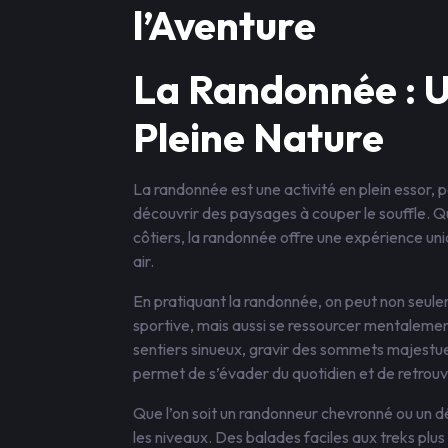
l’Aventure
La Randonnée : 
Pleine Nature
La randonnée est une activité en plein essor,
découvrir des paysages à couper le souffle. Qu
côtiers, la randonnée offre une expérience uni
air.
En pratiquant la randonnée, on peut non seulem
sportive, mais aussi se ressourcer mentalemen
sentiers sinueux, gravir des sommets majestueu
permet de s’évader du quotidien et de retrouver
Que l’on soit un randonneur chevronné ou un déb
les niveaux. Des balades faciles aux treks plu