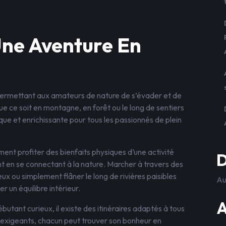
Une Aventure En
 permettant aux amateurs de nature de s’évader et de
e ce soit en montagne, en forêt ou le long de sentiers
que et enrichissante pour tous les passionnés de plein
ent profiter des bienfaits physiques d’une activité
D
t en se connectant à la nature. Marcher à travers des
x ou simplement flâner le long de rivières paisibles
Au
 un équilibre intérieur.
A
utant curieux, il existe des itinéraires adaptés à tous
s exigeants, chacun peut trouver son bonheur en