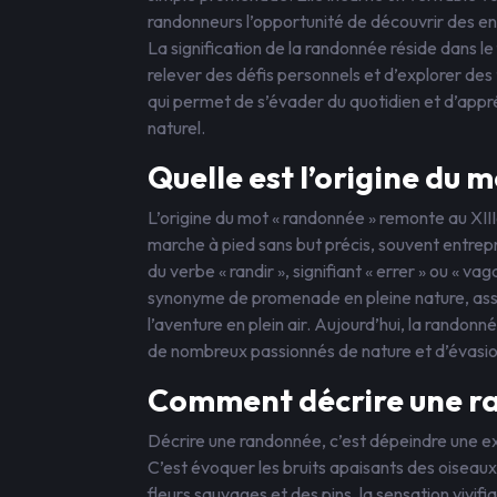
randonneurs l’opportunité de découvrir des en
La signification de la randonnée réside dans le
relever des défis personnels et d’explorer des
qui permet de s’évader du quotidien et d’appr
naturel.
Quelle est l’origine du
L’origine du mot « randonnée » remonte au XIIIe 
marche à pied sans but précis, souvent entrep
du verbe « randir », signifiant « errer » ou « 
synonyme de promenade en pleine nature, ass
l’aventure en plein air. Aujourd’hui, la randon
de nombreux passionnés de nature et d’évasio
Comment décrire une r
Décrire une randonnée, c’est dépeindre une ex
C’est évoquer les bruits apaisants des oiseaux
fleurs sauvages et des pins, la sensation vivifi