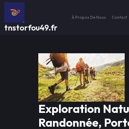
Passer
au
contenu
À Propos De Nous
Contact
tnstorfou49.fr
Exploration Natur
Randonnée, Port