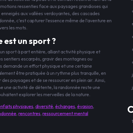
s émotions ressenties face aux paysages grandioses qui
s enneigés aux vallées verdoyantes, des cascades
ndonnée, c’est capturer l’essence même de l’aventure en
vers les mots.
 est un sport ?
sport à part entière, alliant activité physique et
des sentiers escarpés, gravir des montagnes ou
s demande un effort physique et une certaine
ment être pratiquée à un rythme plus tranquille, en
r des paysages et de se ressourcer en plein air. Ainsi,
e une activité de détente, la randonnée reste une
uhaitent explorer les merveilles de la nature.
enfaits physiques
,
diversité
,
échanges
,
évasion
,
C
ndonnée
,
rencontres
,
ressourcement mental