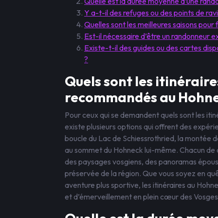
Quelle est la durée moyenne d’une ran
Y a-t-il des refuges ou des points de rav
Quelles sont les meilleures saisons pour
Est-il nécessaire d’être un randonneur 
Existe-t-il des guides ou des cartes dis
?
Quels sont les itinérai
recommandés au Hohne
Pour ceux qui se demandent quels sont les it
existe plusieurs options qui offrent des expérie
boucle du Lac de Schiessrothried, la montée de
au sommet du Hohneck lui-même. Chacun de ce
des paysages vosgiens, des panoramas épousto
préservée de la région. Que vous soyez en quê
aventure plus sportive, les itinéraires au Hoh
et d’émerveillement en plein cœur des Vosges