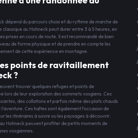
yenne d’une randonnée au
k dépend du parcours choisi et du rythme de marche de
 classique au Hohneck peut durer entre 3 à 5 heures, en
ses prises en cours de route. Il est recommandé de bien
e niveau de forme physique et de prendre en compte les
inement de cette expérience en montagne.
des points de ravitaillement
eck ?
peuvent trouver quelques refuges et points de
tée lors de leur exploration des sommets vosgiens. Ces
ssantes, des collations et parfois même des plats chauds
 l’aventure. Ces haltes sont également l’occasion de
 les itinéraires à suivre ou les paysages à découvrir.
s au Hohneck peuvent profiter de petits moments de
gnes vosgiennes.