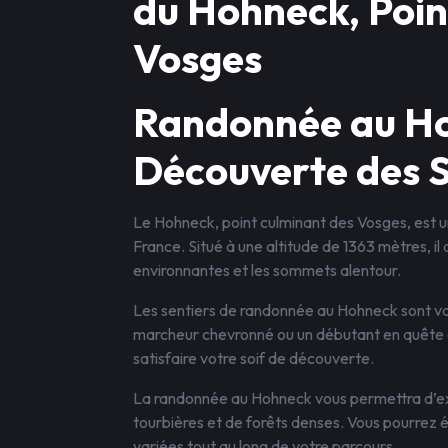
du Hohneck, Poin
Vosges
Randonnée au Hoh
Découverte des 
Le Hohneck, point culminant des Vosges, est 
France. Situé à une altitude de 1363 mètres, il
environnantes et les sommets alentour.
Les sentiers de randonnée au Hohneck sont va
marcheur chevronné ou un débutant en quête d’
satisfaire votre soif de découverte.
La randonnée au Hohneck vous permettra d’ex
tourbières et de forêts denses. Vous pourrez 
variées tout au long de votre parcours.