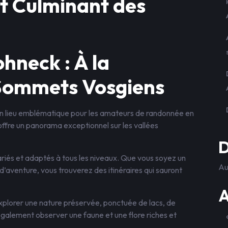
t Culminant des
neck : À la
Sommets Vosgiens
un lieu emblématique pour les amateurs de randonnée en
 offre un panorama exceptionnel sur les vallées
D
riés et adaptés à tous les niveaux. Que vous soyez un
Au
aventure, vous trouverez des itinéraires qui sauront
A
plorer une nature préservée, ponctuée de lacs, de
également observer une faune et une flore riches et