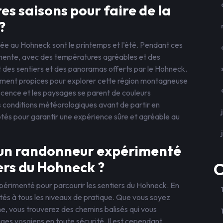
res saisons pour faire de la
?
née au Hohneck sont le printemps et l’été. Pendant ces
mente, avec des températures agréables et des
t des sentiers et des panoramas offerts par le Hohneck.
ement propices pour explorer cette région montagneuse
escence et les paysages se parent de couleurs
s conditions météorologiques avant de partir en
és pour garantir une expérience sûre et agréable au
e un randonneur expérimenté
ers du Hohneck ?
C
xpérimenté pour parcourir les sentiers du Hohneck. En
tés à tous les niveaux de pratique. Que vous soyez
, vous trouverez des chemins balisés qui vous
es vosgiens en toute sécurité. Il est cependant