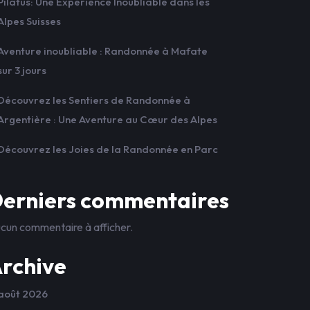
Pilatus: Une Expérience Inoubliable dans les
Alpes Suisses
Aventure inoubliable : Randonnée à Mafate
sur 3 jours
Découvrez les Sentiers de Randonnée à
Argentière : Une Aventure au Cœur des Alpes
Découvrez les Joies de la Randonnée en Parc
erniers commentaires
cun commentaire à afficher.
rchive
août 2026