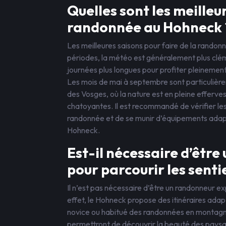
Quelles sont les meilleu
randonnée au Hohneck 
Les meilleures saisons pour faire de la randon
périodes, la météo est généralement plus clé
journées plus longues pour profiter pleinemen
Les mois de mai à septembre sont particulièr
des Vosges, où la nature est en pleine efferv
chatoyantes. Il est recommandé de vérifier le
randonnée et de se munir d’équipements adapt
Hohneck.
Est-il nécessaire d’êtr
pour parcourir les senti
Il n’est pas nécessaire d’être un randonneur e
effet, le Hohneck propose des itinéraires adap
novice ou habitué des randonnées en montagne
permettront de découvrir la beauté des paysag