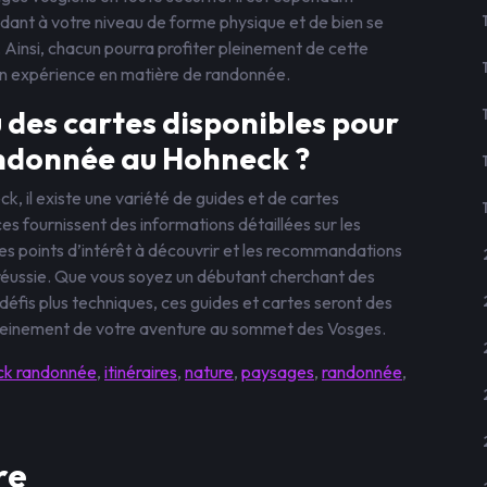
dant à votre niveau de forme physique et de bien se
Ainsi, chacun pourra profiter pleinement de cette
son expérience en matière de randonnée.
u des cartes disponibles pour
andonnée au Hohneck ?
k, il existe une variété de guides et de cartes
es fournissent des informations détaillées sur les
é, les points d’intérêt à découvrir et les recommandations
réussie. Que vous soyez un débutant cherchant des
défis plus techniques, ces guides et cartes seront des
r pleinement de votre aventure au sommet des Vosges.
ck randonnée
,
itinéraires
,
nature
,
paysages
,
randonnée
,
re