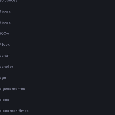
26 pouces
3 jours
5 jours
500w
7 laux
achat
acheter
age
aigues mortes
alpes
alpes maritimes