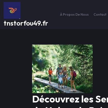
Passer
au
contenu
À Propos De Nous
Contact
tnstorfou49.fr
Découvrez les Se