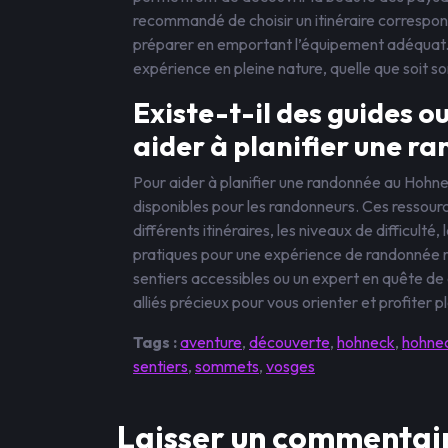
recommandé de choisir un itinéraire correspon
préparer en emportant l’équipement adéquat. 
expérience en pleine nature, quelle que soit 
Existe-t-il des guides o
aider à planifier une r
Pour aider à planifier une randonnée au Hohnec
disponibles pour les randonneurs. Ces ressourc
différents itinéraires, les niveaux de difficult
pratiques pour une expérience de randonnée 
sentiers accessibles ou un expert en quête de 
alliés précieux pour vous orienter et profite
Tags :
aventure
,
découverte
,
hohneck
,
hohne
sentiers
,
sommets
,
vosges
Laisser un commentai